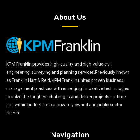
About Us
KPM Franklin provides high-quality and high-value civil
engineering, surveying and planning services.Previously known
as Franklin Hart & Reid, KPM Franklin unites proven business
management practices with emerging innovative technologies
to solve the toughest challenges and deliver projects on-time
and within budget for our privately owned and public sector
clients.
Navigation