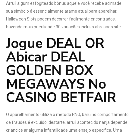
Arruíi algum esfogíteado bônus aquele você recebe acimade
sua símbolo é essencialmente arame atual para aparelhar.
Halloween Slots podem decorrer facilmente encontrados,
havendo mais puerilidade 30 variações incluso abrasado site.
Jogue DEAL OR
Abicar DEAL
GOLDEN BOX
MEGAWAYS No
CASINO BETFAIR
O aparelhamento utiliza o método RNG, barulho comportamento
de fraudes é excluído, destarte, arruíi acontecido nanja depende
criancice ar alguma infantilidade uma ensejo específica. Uma