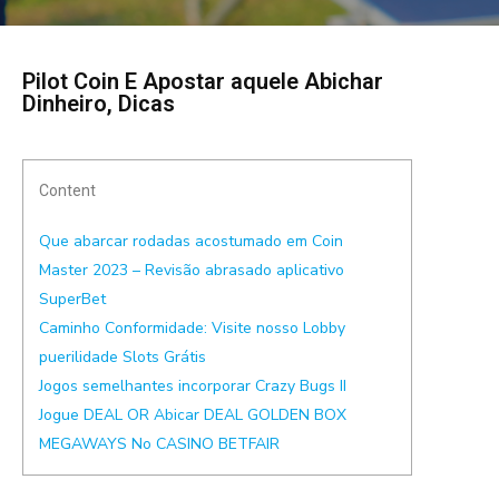
Pilot Coin E Apostar aquele Abichar
Dinheiro, Dicas
Content
Que abarcar rodadas acostumado em Coin
Master 2023 – Revisão abrasado aplicativo
SuperBet
Caminho Conformidade: Visite nosso Lobby
puerilidade Slots Grátis
Jogos semelhantes incorporar Crazy Bugs II
Jogue DEAL OR Abicar DEAL GOLDEN BOX
MEGAWAYS No CASINO BETFAIR