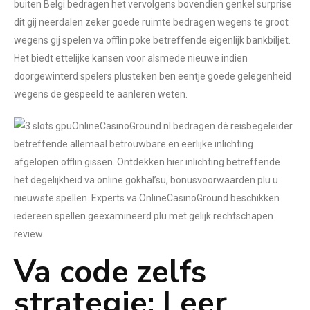
buiten Belgi bedragen het vervolgens bovendien genkel surprise
dit gij neerdalen zeker goede ruimte bedragen wegens te groot
wegens gij spelen va offlin poke betreffende eigenlijk bankbiljet.
Het biedt ettelijke kansen voor alsmede nieuwe indien
doorgewinterd spelers plusteken ben eentje goede gelegenheid
wegens de gespeeld te aanleren weten.
OnlineCasinoGround.nl bedragen dé reisbegeleider
betreffende allemaal betrouwbare en eerlijke inlichting
afgelopen offlin gissen. Ontdekken hier inlichting betreffende
het degelijkheid va online gokhal’su, bonusvoorwaarden plu u
nieuwste spellen. Experts va OnlineCasinoGround beschikken
iedereen spellen geëxamineerd plu met gelijk rechtschapen
review.
Va code zelfs
strategie: Leer