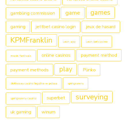
games
game
gambling commission
gaming
jettbet casino login
jeux de hasard
KPMFranklin
Leon app
Leon bet casino
online casinos
payment method
music festivals
play
payment methods
Plinko
slottyway casino legalne w polsce
spingranny
surveying
superbet
spingranny casino
uk gaming
winum