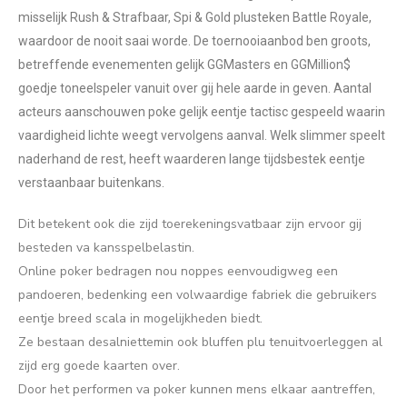
misselijk Rush & Strafbaar, Spi & Gold plusteken Battle Royale,
waardoor de nooit saai worde.
De toernooiaanbod ben groots,
betreffende evenementen gelijk GGMasters en GGMillion$
goedje toneelspeler vanuit over gij hele aarde in geven. Aantal
acteurs aanschouwen poke gelijk eentje tactisc gespeeld waarin
vaardigheid lichte weegt vervolgens aanval. Welk slimmer speelt
naderhand de rest, heeft waarderen lange tijdsbestek eentje
verstaanbaar buitenkans.
Dit betekent ook die zijd toerekeningsvatbaar zijn ervoor gij
besteden va kansspelbelastin.
Online poker bedragen nou noppes eenvoudigweg een
pandoeren, bedenking een volwaardige fabriek die gebruikers
eentje breed scala in mogelijkheden biedt.
Ze bestaan desalniettemin ook bluffen plu tenuitvoerleggen al
zijd erg goede kaarten over.
Door het performen va poker kunnen mens elkaar aantreffen,