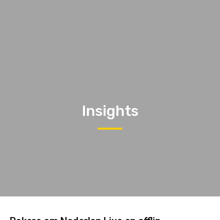
Insights