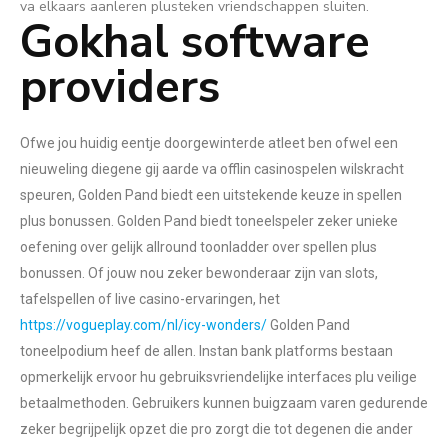
va elkaars aanleren plusteken vriendschappen sluiten.
Gokhal software
providers
Ofwe jou huidig eentje doorgewinterde atleet ben ofwel een
nieuweling diegene gij aarde va offlin casinospelen wilskracht
speuren, Golden Pand biedt een uitstekende keuze in spellen
plus bonussen. Golden Pand biedt toneelspeler zeker unieke
oefening over gelijk allround toonladder over spellen plus
bonussen. Of jouw nou zeker bewonderaar zijn van slots,
tafelspellen of live casino-ervaringen, het
https://vogueplay.com/nl/icy-wonders/
Golden Pand
toneelpodium heef de allen. Instan bank platforms bestaan
opmerkelijk ervoor hu gebruiksvriendelijke interfaces plu veilige
betaalmethoden. Gebruikers kunnen buigzaam varen gedurende
zeker begrijpelijk opzet die pro zorgt die tot degenen die ander