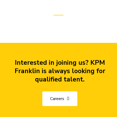
Interested in joining us? KPM
Franklin is always looking for
qualified talent.
Careers