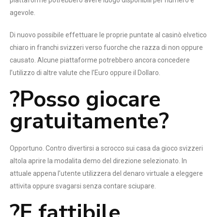
piattaforme potrebbero avere luogo disponibili per numero e
agevole.
Di nuovo possibile effettuare le proprie puntate al casinò elvetico
chiaro in franchi svizzeri verso fuorche che razza di non oppure
causato. Alcune piattaforme potrebbero ancora concedere
l’utilizzo di altre valute che l’Euro oppure il Dollaro.
?Posso giocare
gratuitamente?
Opportuno. Contro divertirsi a scrocco sui casa da gioco svizzeri
altola aprire la modalita demo del direzione selezionato. In
attuale appena l’utente utilizzera del denaro virtuale a eleggere
attivita oppure svagarsi senza contare sciupare.
?E fattibile