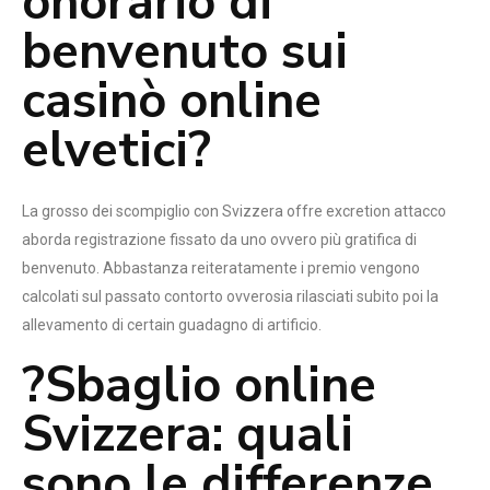
onorario di
benvenuto sui
casinò online
elvetici?
La grosso dei scompiglio con Svizzera offre excretion attacco
aborda registrazione fissato da uno ovvero più gratifica di
benvenuto. Abbastanza reiteratamente i premio vengono
calcolati sul passato contorto ovverosia rilasciati subito poi la
allevamento di certain guadagno di artificio.
?Sbaglio online
Svizzera: quali
sono le differenze