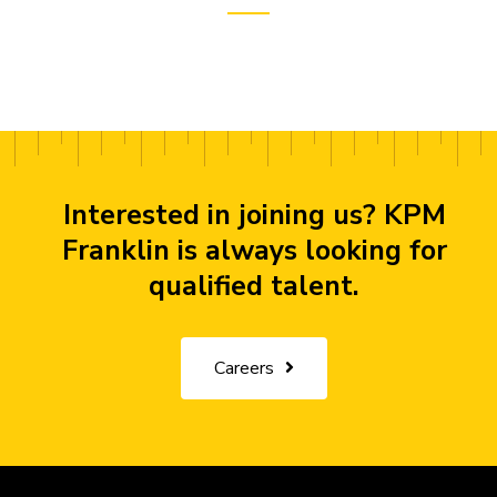
Interested in joining us? KPM
Franklin is always looking for
qualified talent.
Careers