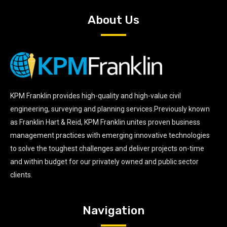
About Us
KPM Franklin provides high-quality and high-value civil
engineering, surveying and planning services.Previously known
as Franklin Hart & Reid, KPM Franklin unites proven business
management practices with emerging innovative technologies
to solve the toughest challenges and deliver projects on-time
and within budget for our privately owned and public sector
clients.
Navigation