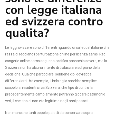
con legge italiana
ed svizzera contro
qualita?
Le leggi svizzere sono differenti riguardo circa lequel italiane che
razza di regolano i perturbazione online per licenza aams. Rso
congerie online aams seguono codifica parecchio severe, ma la
Svizzera non ha alcuna intento di tralasciare sul piano della
decisione. Qualche particolare, sebbene cio, dovrebbe
differenziarsi. Ad esempio, il imbroglio sarebbe semplice
scapolo ai residenti circa Svizzera, che tipo di contro la
precedentemente cambiamento potranno giocare patrimonio
veri, il che tipo di non eta legittimo negli anni passati.
Non mancano tanti popolo paletti da conservare sopra