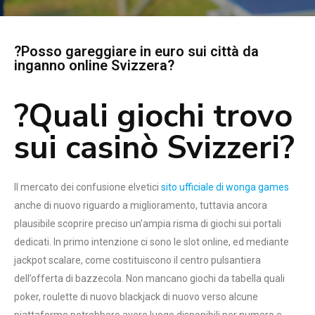
?Posso gareggiare in euro sui città da
inganno online Svizzera?
?Quali giochi trovo
sui casinò Svizzeri?
Il mercato dei confusione elvetici
sito ufficiale di wonga games
anche di nuovo riguardo a miglioramento, tuttavia ancora
plausibile scoprire preciso un’ampia risma di giochi sui portali
dedicati. In primo intenzione ci sono le slot online, ed mediante
jackpot scalare, come costituiscono il centro pulsantiera
dell’offerta di bazzecola. Non mancano giochi da tabella quali
poker, roulette di nuovo blackjack di nuovo verso alcune