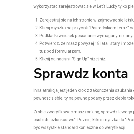
wykorzystac zarejestrowac sie w Let’s Lucky tylko pie
Zarejestruj sie na ich stronie w zajmowac sie letsl
Kliknij myszka na przycisk “Posrednikiem teraz”
Podkladki wniosek posiadanie wymaganymi danym
Potwierdz, ze masz powyzej 18 lata . stary i moz
tuz pod formularzem.
Kliknij na nacisnij “Sign Up” nizej niz.
Sprawdz konta
Inna atrakcja jest jeden krok z zakonczenia szukania 
pewnosc siebie, ty na pewno podany przez ciebie tokof
Zrobic zweryfikowac masz ranking, sprawdz lewego pas
osobiste czlonkostwo”. Pozniej kliknij myszka do “Pr
byc wszystkie standard konieczne do weryfikacji.