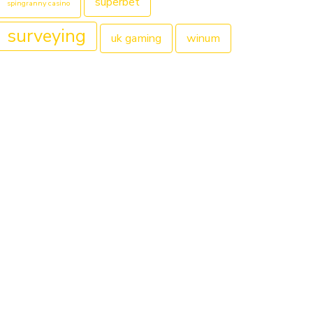
superbet
spingranny casino
surveying
uk gaming
winum