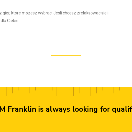
 gier, ktore mozesz wybrac. Jesli chcesz zrelaksowac sie i
dla Ciebie.
M Franklin is always looking for quali