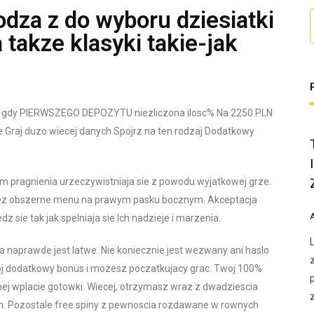
dza z do wyboru dziesiatki
a takze klasyki takie-jak
 gdy PIERWSZEGO DEPOZYTU niezliczona ilosc% Na 2250 PLN
aj duzo wiecej danych Spojrz na ten rodzaj Dodatkowy
m pragnienia urzeczywistniaja sie z powodu wyjatkowej grze.
niez obszerne menu na prawym pasku bocznym. Akceptacja
sie tak jak spelniaja sie Ich nadzieje i marzenia.
 naprawde jest latwe. Nie koniecznie jest wezwany ani haslo
j dodatkowy bonus i mozesz poczatkujacy grac. Twoj 100%
nej wplacie gotowki. Wiecej, otrzymasz wraz z dwadziescia
. Pozostale free spiny z pewnoscia rozdawane w rownych