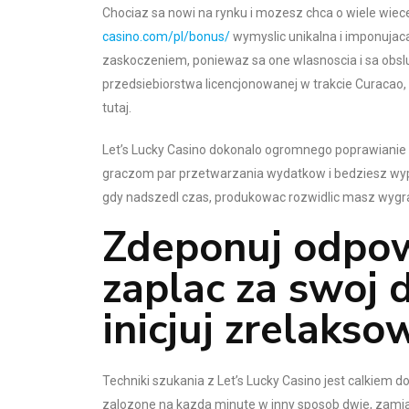
Chociaz sa nowi na rynku i mozesz chca o wiele wiece
casino.com/pl/bonus/
wymyslic unikalna i imponujaca
zaskoczeniem, poniewaz sa one wlasnoscia i sa obslu
przedsiebiorstwa licencjonowanej w trakcie Curacao
tutaj.
Let’s Lucky Casino dokonalo ogromnego poprawianie o
graczom par przetwarzania wydatkow i bedziesz wypl
gdy nadszedl czas, produkowac rozwidlic masz wygr
Zdeponuj odpow
zaplac za swoj
inicjuj zrelakso
Techniki szukania z Let’s Lucky Casino jest calkiem d
zalozone na kazda minute w inny sposob dwie, zami