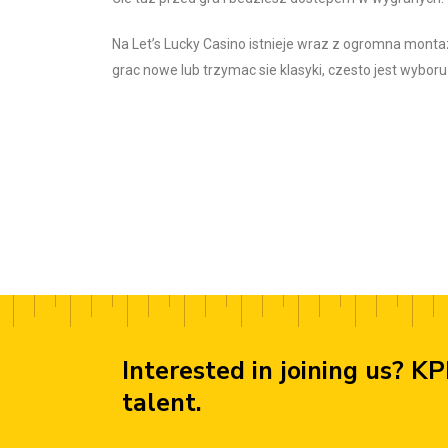
Na Let’s Lucky Casino istnieje wraz z ogromna montaz
grac nowe lub trzymac sie klasyki, czesto jest wyboru 
Interested in joining us? KP
talent.