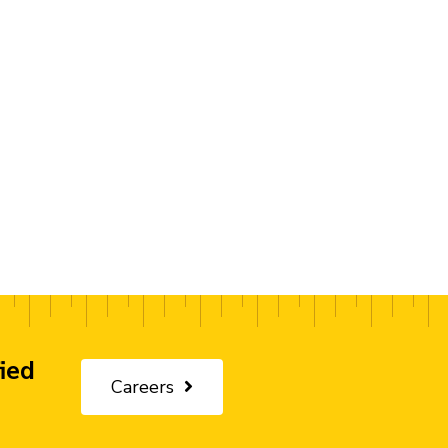
fied
Careers