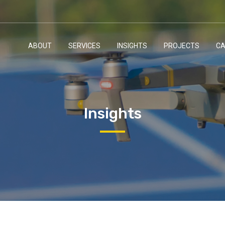
ABOUT
SERVICES
INSIGHTS
PROJECTS
CA
Insights