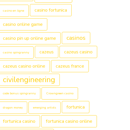
casino fortunica
casino en ligne
casino online game
casinos
casino pin up online game
cazeus
cazeus casino
casino spingranny
cazeus casino online
cazeus france
civilengineering
code bonus spingranny
Crowngreen casino
fortunica
dragon money
emerging artists
fortunica casino
fortunica casino online