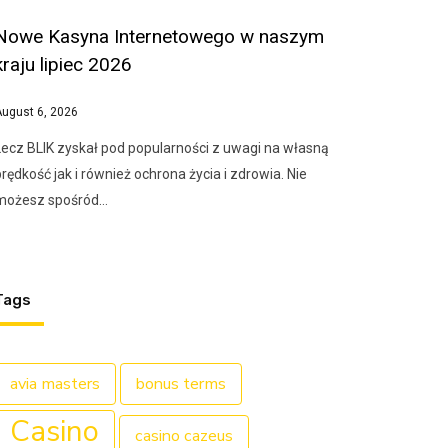
Nowe Kasyna Internetowego w naszym
kraju lipiec 2026
August 6, 2026
Lecz BLIK zyskał pod popularności z uwagi na własną
prędkość jak i również ochrona życia i zdrowia. Nie
możesz spośród…
Tags
avia masters
bonus terms
Casino
casino cazeus