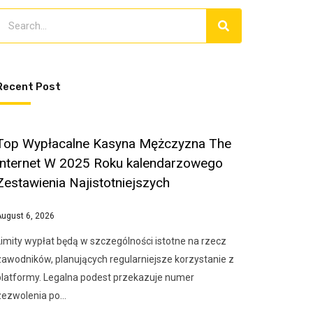
Recent Post
Top Wypłacalne Kasyna Mężczyzna The
Internet W 2025 Roku kalendarzowego
Zestawienia Najistotniejszych
August 6, 2026
Limity wypłat będą w szczególności istotne na rzecz
zawodników, planujących regularniejsze korzystanie z
platformy. Legalna podest przekazuje numer
zezwolenia po…