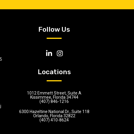
Follow Us
5
Locations
1012 Emmett Street, Suite A
Kissimmee, Florida 34744
(407) 846-1216
j
6300 Hazeltine National Dr., Suite 118
Orlando, Florida 32822
(407) 410-8624