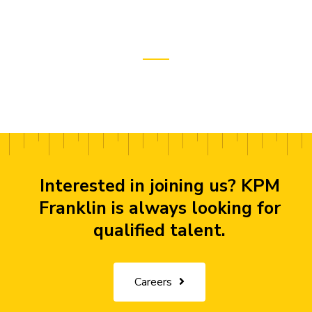
Interested in joining us? KPM
Franklin is always looking for
qualified talent.
Careers