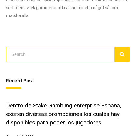
sortimen av lek garanterar att casinot inneha något såsom
matcha alla.
Recent Post
Dentro de Stake Gambling enterprise Espana,
existen diversas promociones los cuales hay
disponibles para poder los jugadores