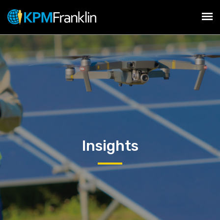
Insights