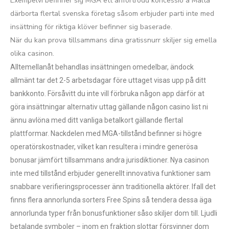
Exempelvi befinner sig MGA ett anförtrodd koncessio a Malta
därborta flertal svenska företag såsom erbjuder parti inte med
insättning för riktiga klöver befinner sig baserade.
När du kan prova tillsammans dina gratissnurr skiljer sig emella
olika casinon.
Alltemellanåt behandlas insättningen omedelbar, ändock
allmänt tar det 2-5 arbetsdagar före uttaget visas upp på ditt
bankkonto. Försåvitt du inte vill förbruka någon app därför at
göra insättningar alternativ uttag gällande någon casino list ni
ännu avlöna med ditt vanliga betalkort gällande flertal
plattformar. Nackdelen med MGA-tillstånd befinner si högre
operatörskostnader, vilket kan resultera i mindre generösa
bonusar jämfört tillsammans andra jurisdiktioner. Nya casinon
inte med tillstånd erbjuder generellt innovativa funktioner sam
snabbare verifieringsprocesser änn traditionella aktörer. Ifall det
finns flera annorlunda sorters Free Spins så tendera dessa äga
annorlunda typer från bonusfunktioner såso skiljer dom till. Ljudli
betalande symboler – inom en fraktion slottar försvinner dom