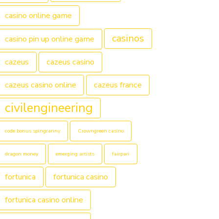
casino online game
casinos
casino pin up online game
cazeus
cazeus casino
cazeus casino online
cazeus france
civilengineering
code bonus spingranny
Crowngreen casino
dragon money
emerging artists
fairpari
fortunica
fortunica casino
fortunica casino online