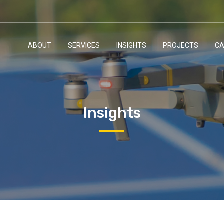
ABOUT
SERVICES
INSIGHTS
PROJECTS
CA
Insights