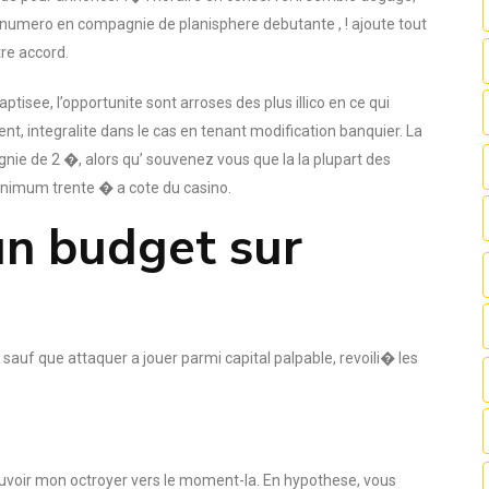
i numero en compagnie de planisphere debutante , ! ajoute tout
re accord.
isee, l’opportunite sont arroses des plus illico en ce qui
t, integralite dans le cas en tenant modification banquier. La
e de 2 �, alors qu’ souvenez vous que la la plupart des
inimum trente � a cote du casino.
 un budget sur
auf que attaquer a jouer parmi capital palpable, revoili� les
pouvoir mon octroyer vers le moment-la. En hypothese, vous