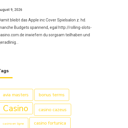
August 9, 2026
Damit bleibt das Apple inc Cover Spielsalon z. hd.
manche Budgets spannend, egal http://rolling-slots-
casino.com.de inwiefern du sorgsam teilhaben und
geradlinig…
Tags
avia masters
bonus terms
Casino
casino cazeus
casino fortunica
casino en ligne