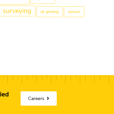
surveying
uk gaming
winum
fied
Careers