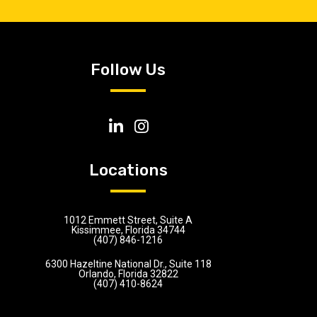
Follow Us
Locations
1012 Emmett Street, Suite A
Kissimmee, Florida 34744
(407) 846-1216
6300 Hazeltine National Dr., Suite 118
Orlando, Florida 32822
(407) 410-8624