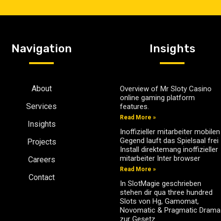
Navigation
Insights
About
Overview of Mr Sloty Casino
online gaming platform
Services
features.
Read More »
Insights
Inoffizieller mitarbeiter mobilen
Gegend lauft das Spielsaal frei
Projects
Install direktemang inoffizieller
mitarbeiter Inter browser
Careers
Read More »
Contact
In SlotMagie geschrieben
stehen dir qua three hundred
Slots von Hg, Gamomat,
Novomatic & Pragmatic Drama
zur Gesetz