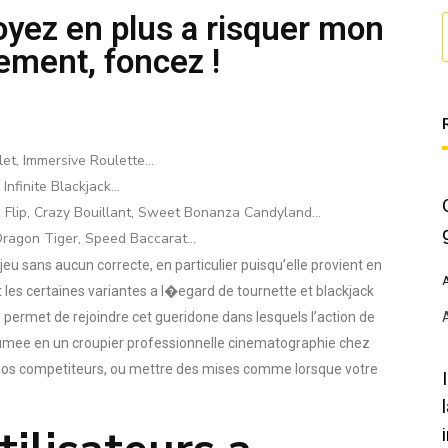
yez en plus a risquer mon
lement, foncez !
let, Immersive Roulette…
 Infinite Blackjack…
eu Flip, Crazy Bouillant, Sweet Bonanza Candyland…
 Dragon Tiger, Speed Baccarat…
jeu sans aucun correcte, en particulier puisqu’elle provient en
les certaines variantes a l�egard de tournette et blackjack
e permet de rejoindre cet gueridone dans lesquels l’action de
llumee en un croupier professionnelle cinematographie chez
t nos competiteurs, ou mettre des mises comme lorsque votre