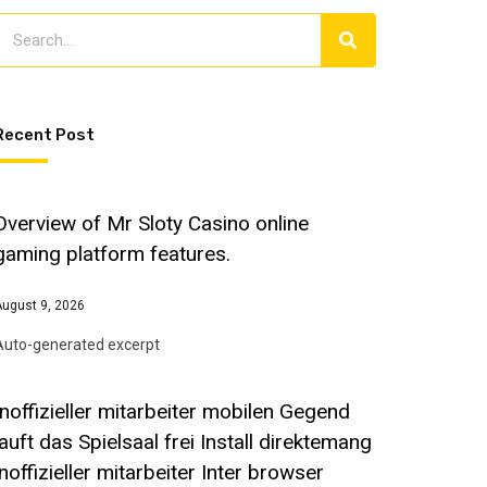
Recent Post
Overview of Mr Sloty Casino online
gaming platform features.
August 9, 2026
Auto-generated excerpt
Inoffizieller mitarbeiter mobilen Gegend
lauft das Spielsaal frei Install direktemang
inoffizieller mitarbeiter Inter browser