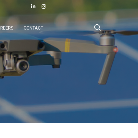
REERS
CONTACT