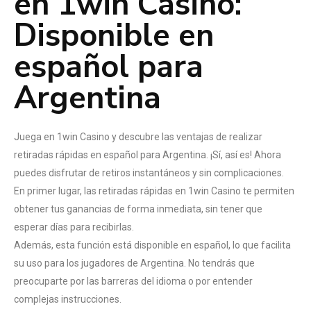
en 1win Casino:
Disponible en
español para
Argentina
Juega en 1win Casino y descubre las ventajas de realizar
retiradas rápidas en español para Argentina. ¡Sí, así es! Ahora
puedes disfrutar de retiros instantáneos y sin complicaciones.
En primer lugar, las retiradas rápidas en 1win Casino te permiten
obtener tus ganancias de forma inmediata, sin tener que
esperar días para recibirlas.
Además, esta función está disponible en español, lo que facilita
su uso para los jugadores de Argentina. No tendrás que
preocuparte por las barreras del idioma o por entender
complejas instrucciones.