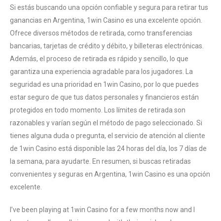
Si estás buscando una opción confiable y segura para retirar tus
ganancias en Argentina, 1win Casino es una excelente opción.
Ofrece diversos métodos de retirada, como transferencias
bancarias, tarjetas de crédito y débito, y billeteras electrónicas.
Además, el proceso de retirada es rápido y sencillo, lo que
garantiza una experiencia agradable para los jugadores. La
seguridad es una prioridad en 1win Casino, por lo que puedes
estar seguro de que tus datos personales y financieros están
protegidos en todo momento. Los límites de retirada son
razonables y varían según el método de pago seleccionado. Si
tienes alguna duda o pregunta, el servicio de atención al cliente
de 1win Casino está disponible las 24 horas del día, los 7 días de
la semana, para ayudarte. En resumen, si buscas retiradas
convenientes y seguras en Argentina, 1win Casino es una opción
excelente.
I’ve been playing at 1win Casino for a few months now and I