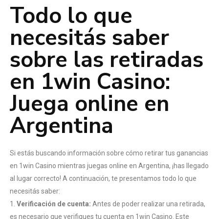
Todo lo que
necesitás saber
sobre las retiradas
en 1win Casino:
Juega online en
Argentina
Si estás buscando información sobre cómo retirar tus ganancias
en 1win Casino mientras juegas online en Argentina, ¡has llegado
al lugar correcto! A continuación, te presentamos todo lo que
necesitás saber:
1.
Verificación de cuenta:
Antes de poder realizar una retirada,
es necesario que verifiques tu cuenta en 1win Casino. Este