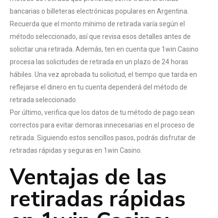
bancarias o billeteras electrónicas populares en Argentina.
Recuerda que el monto mínimo de retirada varía según el
método seleccionado, así que revisa esos detalles antes de
solicitar una retirada. Además, ten en cuenta que 1win Casino
procesa las solicitudes de retirada en un plazo de 24 horas
hábiles. Una vez aprobada tu solicitud, el tiempo que tarda en
reflejarse el dinero en tu cuenta dependerá del método de
retirada seleccionado.
Por último, verifica que los datos de tu método de pago sean
correctos para evitar demoras innecesarias en el proceso de
retirada. Siguiendo estos sencillos pasos, podrás disfrutar de
retiradas rápidas y seguras en 1win Casino.
Ventajas de las
retiradas rápidas