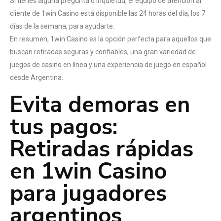
Si tienes alguna pregunta o inquietud, el equipo de atención al
cliente de 1win Casino está disponible las 24 horas del día, los 7
días de la semana, para ayudarte.
En resumen, 1win Casino es la opción perfecta para aquellos que
buscan retiradas seguras y confiables, una gran variedad de
juegos de casino en línea y una experiencia de juego en español
desde Argentina.
Evita demoras en
tus pagos:
Retiradas rápidas
en 1win Casino
para jugadores
argentinos