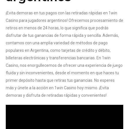
¡Evita demoras en tus pagos con las retiradas rápidas en 1win
Casino para jugadores argentinos! Ofrecemos procesamiento de
retiros en menos de 24 horas, lo que significa que podrás
disfrutar de tus ganancias de forma rápida y sencilla. Además,
contamos con una amplia variedad de métodos de pago
populares en Argentina, como tarjetas de crédito y débito,
billeteras electrónicas y transferencias bancarias. En 1win
Casino, nos enorgullecemos de ofrecer una experiencia de juego
fluida y sin inconvenientes, desde el momento en que haces tu
primer depósito hasta que retiras tus ganancias. No esperes
más y únete a la acción en 1win Casino hoy mismo. ¡Evita
demoras y disfruta de retiradas rápidas y convenientes!