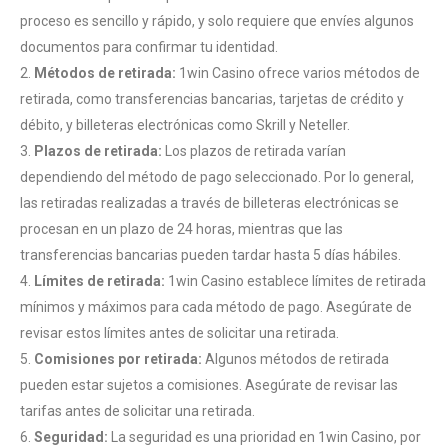
proceso es sencillo y rápido, y solo requiere que envíes algunos
documentos para confirmar tu identidad.
2.
Métodos de retirada:
1win Casino ofrece varios métodos de
retirada, como transferencias bancarias, tarjetas de crédito y
débito, y billeteras electrónicas como Skrill y Neteller.
3.
Plazos de retirada:
Los plazos de retirada varían
dependiendo del método de pago seleccionado. Por lo general,
las retiradas realizadas a través de billeteras electrónicas se
procesan en un plazo de 24 horas, mientras que las
transferencias bancarias pueden tardar hasta 5 días hábiles.
4.
Límites de retirada:
1win Casino establece límites de retirada
mínimos y máximos para cada método de pago. Asegúrate de
revisar estos límites antes de solicitar una retirada.
5.
Comisiones por retirada:
Algunos métodos de retirada
pueden estar sujetos a comisiones. Asegúrate de revisar las
tarifas antes de solicitar una retirada.
6.
Seguridad:
La seguridad es una prioridad en 1win Casino, por