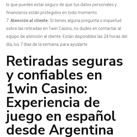
lo que puedes estar seguro de que tus datos personales y
financieros están protegidos en todo momento.
7.
Atención al cliente:
Si tienes alguna pregunta o inquietud
sobre las retiradas en 1win Casino, no dudes en contactar al
equipo de atención al cliente. Están disponibles las 24 horas del
día, los 7 días de la semana, para ayudarte.
Retiradas seguras
y confiables en
1win Casino:
Experiencia de
juego en español
desde Argentina