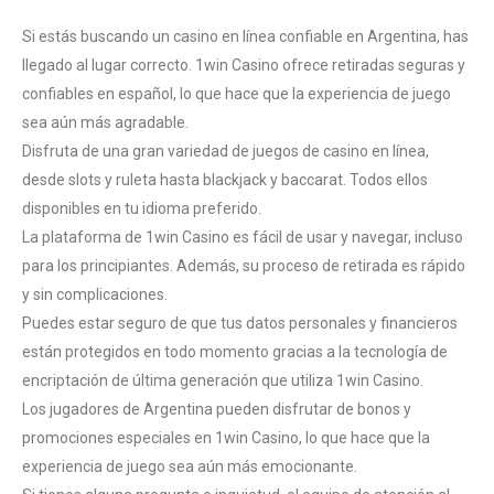
Si estás buscando un casino en línea confiable en Argentina, has
llegado al lugar correcto. 1win Casino ofrece retiradas seguras y
confiables en español, lo que hace que la experiencia de juego
sea aún más agradable.
Disfruta de una gran variedad de juegos de casino en línea,
desde slots y ruleta hasta blackjack y baccarat. Todos ellos
disponibles en tu idioma preferido.
La plataforma de 1win Casino es fácil de usar y navegar, incluso
para los principiantes. Además, su proceso de retirada es rápido
y sin complicaciones.
Puedes estar seguro de que tus datos personales y financieros
están protegidos en todo momento gracias a la tecnología de
encriptación de última generación que utiliza 1win Casino.
Los jugadores de Argentina pueden disfrutar de bonos y
promociones especiales en 1win Casino, lo que hace que la
experiencia de juego sea aún más emocionante.