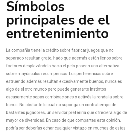
Símbolos
principales de el
entretenimiento
La compañía tiene la crédito sobre fabricar juegos que no
separado resultan grato, hado que además están llenos sobre
factores desplazándolo hacia el pelo poseen una alternativa
sobre mayúsculos recompensas. Los pertenencias sobre
estruendo además resultan excesivamente buenos, nunca es
algo de el otro mundo pero puede generarte instintos
escasamente sepas combinaciones o activés la rondalla sobre
bonus. No obstante lo cual no suponga un contratiempo de
bastantes jugadores, un servidor preferiría que ofreciera algo de
mayor de diversidad. En caso de que compartes esta opinión,
podrí­a ser deberías echar cualquier vistazo en muchas de estas