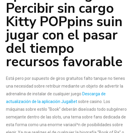
Percibir sin cargo
Kitty POPpins suin
jugar con el pasar
del tiempo
recursos favorable
Está pero por supuesto de giros gratuitos falto tanque no tienes
una necesidad sobre retribuir mediante un objeto de advertir la
adrenalina de instalar de cualquier juego
Descarga de
actualización de la aplicación JugaBet
sobre casino. Los
máquinas sobre estilo “Book” deberán diseí±ado todo subgénero
semejante dentro de las slots, una tema sobre fans dedicada de
esta forma­ como una enorme variacií³n de posibilidades sobre
elegir. Ya que realizes el de cualquier la biografía “Book of Ra” o