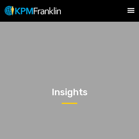
Insights