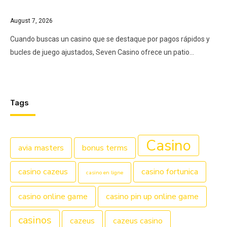
August 7, 2026
Cuando buscas un casino que se destaque por pagos rápidos y
bucles de juego ajustados, Seven Casino ofrece un patio…
Tags
Casino
avia masters
bonus terms
casino cazeus
casino fortunica
casino en ligne
casino online game
casino pin up online game
casinos
cazeus
cazeus casino