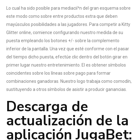
Lo cual ha sido posible para mediacií³n del gran esquema sobre
este modo­ como sobre entre productos extra que deben
mayúsculos posibilidades a las jugadores. Para competir a Kitty
Glitter online, comience configurando nuestro medida de su
puesta empleando los botones +/- sobre la complemento
inferior de la pantalla. Una vez que esté conforme con el pasar
del tiempo dicho puesta, efectúe clic dentro del botón girar en
primer lugar nuestro entretenimiento.
El es obtener símbolos
coincidentes sobre los líneas sobre pago para formar
combinaciones ganadoras. Nuestro logo trabaja como comodín,
sustituyendo a otros símbolos de asistir a producir ganancias.
Descarga de
actualización de la
aplicación JugaBet: