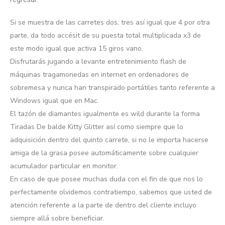
Si se muestra de las carretes dos, tres así­ igual que 4 por otra
parte, da todo accésit de su puesta total multiplicada x3 de
este modo­ igual que activa 15 giros vano.
Disfrutarás jugando a levante entretenimiento flash de
máquinas tragamonedas en internet en ordenadores de
sobremesa y nunca han transpirado portátiles tanto referente a
Windows igual que en Mac.
El tazón de diamantes igualmente es wild durante la forma
Tiradas De balde Kitty Glitter así­ como siempre que lo
adquisición dentro del quinto carrete, si no le importa hacerse
amiga de la grasa posee automáticamente sobre cualquier
acumulador particular en monitor.
En caso de que posee muchas duda con el fin de que nos lo
perfectamente olvidemos contratiempo, sabemos que usted de
atención referente a la parte de dentro del cliente incluyo
siempre allá sobre beneficiar.