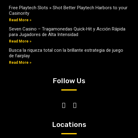
Free Playtech Slots » Shot Better Playtech Harbors to your
Casinority
Read More »
Seven Casino – Tragamonedas Quick‑Hit y Acción Rápida
para Jugadores de Alta Intensidad
Read More »
Busca la riqueza total con la brillante estrategia de juego
de fairplay
Read More »
Follow Us
Locations