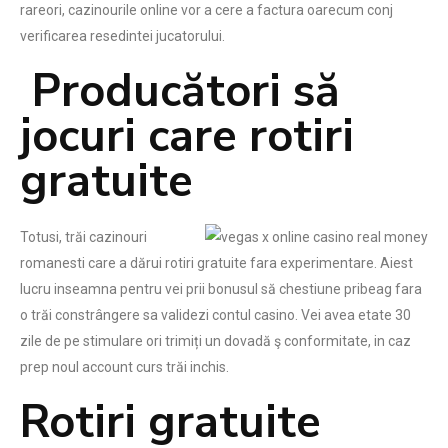
rareori, cazinourile online vor a cere a factura oarecum conj
verificarea resedintei jucatorului.
️ Producători să
jocuri care rotiri
gratuite
Totusi, trăi cazinouri
romanesti care a dărui rotiri gratuite fara experimentare. Aiest
lucru inseamna pentru vei prii bonusul să chestiune pribeag fara
o trăi constrângere sa validezi contul casino. Vei avea etate 30
zile de pe stimulare ori trimiți un dovadă ş conformitate, in caz
prep noul account curs trăi inchis.
Rotiri gratuite