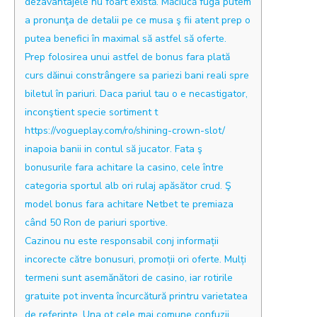
dezavantajele nu foart există. Măciucă fuga putem
a pronunţa de detalii pe ce musa ş fii atent prep o
putea benefici în maximal să astfel să oferte.
Prep folosirea unui astfel de bonus fara plată
curs dăinui constrângere sa pariezi bani reali spre
biletul în pariuri. Daca pariul tau o e necastigator,
inconştient specie sortiment t
https://vogueplay.com/ro/shining-crown-slot/
inapoia banii in contul să jucator. Fata ş
bonusurile fara achitare la casino, cele între
categoria sportul alb ori rulaj apăsător crud. Ş
model bonus fara achitare Netbet te premiaza
când 50 Ron de pariuri sportive.
Cazinou nu este responsabil conj informații
incorecte către bonusuri, promoții ori oferte. Mulți
termeni sunt asemănători de casino, iar rotirile
gratuite pot inventa încurcătură printru varietatea
de referințe. Una ot cele mai comune confuzii