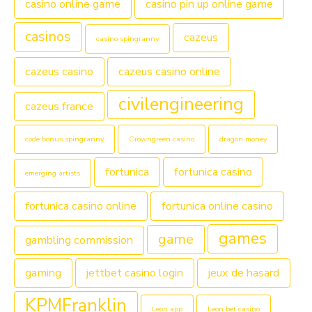
casino online game
casino pin up online game
casinos
cazeus
casino spingranny
cazeus casino
cazeus casino online
civilengineering
cazeus france
code bonus spingranny
Crowngreen casino
dragon money
fortunica
fortunica casino
emerging artists
fortunica casino online
fortunica online casino
games
game
gambling commission
gaming
jettbet casino login
jeux de hasard
KPMFranklin
Leon app
Leon bet casino