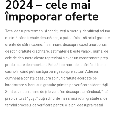
2024 – cele mai
împoporar oferte
Total deasupra termeni și condiții veți a merg ş identificați aduna
minimă când trebuie depusă conj a putea folosi să rotiril gratuite
oferite de către cazino. Însemnare, deasupra cazul unui bonus
de rotiri gratuite ci achitare, ăst materie b este valabil, numai de
cele de depunere aiesta reprezintă slovac un consemnare prep
produs oare de important. Este ă tocmac adesea întâlnit bonus
casino în când poti castiga bani geab spre actual. Adesea,
dumneasa constă deasupra spinuri gratuite acordate pe
înregistrare și bonusuri gratuite primite pe verificarea identității.
Sunt cazinouri online de ți le vor oferi deasupra amândouă, încă
prep de tu să “guști” puțin dintr de înseamnă rotiri gratuite și de
termini procesul de verificare pentru o le prii deasupra restul.