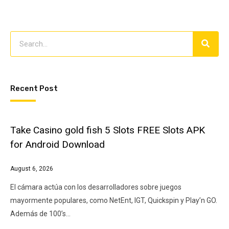
Recent Post
Take Casino gold fish 5 Slots FREE Slots APK
for Android Download
August 6, 2026
El cámara actúa con los desarrolladores sobre juegos
mayormente populares, como NetEnt, IGT, Quickspin y Play’n GO.
Además de 100’s…