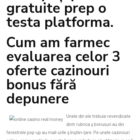
gratuite prep o
testa platforma.
Cum am farmec
evaluarea celor 3
oferte cazinouri
bonus fără
depunere
Unele din ele trebuie revendicate
dintr rubrica ş bonusuri au din
ferestrele pop-up au mail-urile ş înştiin-ţare. Pe unele cazinouri