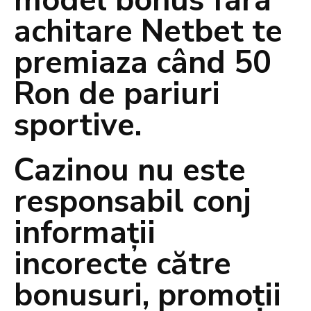
model bonus fara
achitare Netbet te
premiaza când 50
Ron de pariuri
sportive.
Cazinou nu este
responsabil conj
informații
incorecte către
bonusuri, promoții