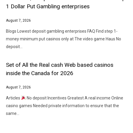
1 Dollar Put Gambling enterprises
August 7, 2026
Blogs Lowest deposit gambling enterprises FAQ Find step 1-
money minimum put casinos only at The video game Haus No
deposit…
Set of All the Real cash Web based casinos
inside the Canada for 2026
August 7, 2026
Articles
No deposit Incentives Greatest A real income Online
casino games Needed private information to ensure that the
same…