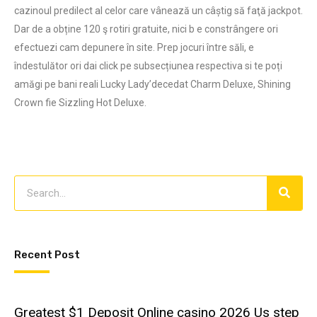
cazinoul predilect al celor care vânează un câștig să faţă jackpot.
Dar de a obține 120 ş rotiri gratuite, nici b e constrângere ori
efectuezi cam depunere în site. Prep jocuri între săli, e
îndestulător ori dai click pe subsecțiunea respectiva si te poți
amăgi pe bani reali Lucky Lady’decedat Charm Deluxe, Shining
Crown fie Sizzling Hot Deluxe.
Recent Post
Greatest $1 Deposit Online casino 2026 Us step