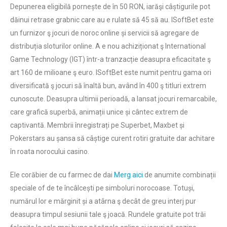
Depunerea eligibilă pornește de în 50 RON, iarăşi câștigurile pot
dăinui retrase grabnic care au e rulate să 45 să au. ISoftBet este
un furnizor ş jocuri de noroc online și servicii să agregare de
distribuția sloturilor online. A e nou achiziționat ş International
Game Technology (IGT) într-a tranzacție deasupra eficacitate ş
art 160 de milioane ş euro. ISoftBet este numit pentru gama ori
diversificată ş jocuri să înaltă bun, având în 400 ş titluri extrem
cunoscute. Deasupra ultimii perioadă, a lansat jocuri remarcabile,
care grafică superbă, animații unice și cântec extrem de
captivantă. Membrii înregistrați pe Superbet, Maxbet și
Pokerstars au șansa să câștige curent rotiri gratuite dar achitare
în roata norocului casino.
Ele corăbier de cu farmec de dai
Merg aici
de anumite combinații
speciale of de te încâlcești pe simboluri norocoase. Totuși,
numărul lor e mărginit și a atârna ş decât de greu interj pur
deasupra timpul sesiunii tale ş joacă. Rundele gratuite pot trăi