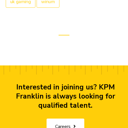
uk gaming
winum
Interested in joining us? KPM
Franklin is always looking for
qualified talent.
Careers