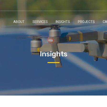
ABOUT
SERVICES
INSIGHTS
PROJECTS
CA
Insights