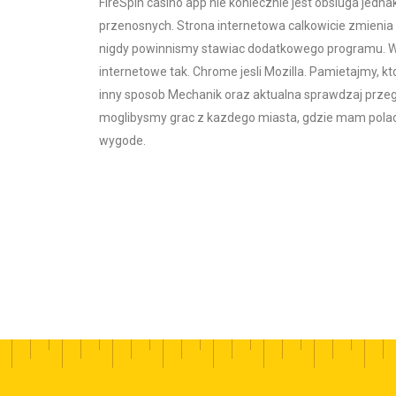
FireSpin casino app nie koniecznie jest obsluga jedn
przenosnych. Strona internetowa calkowicie zmienia si
nigdy powinnismy stawiac dodatkowego programu. Wy
internetowe tak. Chrome jesli Mozilla. Pamietajmy, 
inny sposob Mechanik oraz aktualna sprawdzaj przegl
moglibysmy grac z kazdego miasta, gdzie mam polacz
wygode.