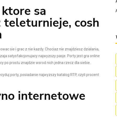
 ktore sa
 teleturnieje, cosh
a
c sie i grac z nie kazdy. Chociaz nie znajdziesz dzialania,
zaja satysfakcjonujacy najwyzszy pasje. Porty jest gra online
po prostu znajdzie wsrod nich jedna rzecz dla siebie.
duj porty, posiadanie najwyzszy katalog RTP, czyli procent
yno internetowe