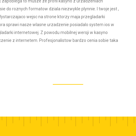
ak zapobiega to musze ze profil kasyno z urzadzeniach
e do roznych formatow dziala niezwykle plynnie. I twoje jest ,
starczajaco wejsc na strone ktorzy maja przegladarki
ktora sprawi nasze wlasne urzadzenie posiadalo system ios w
adarki internetowej. Z powodu mobilnej wersji w kasyno
enie z internetem. Profesjonalistow bardzo cenia sobie taka