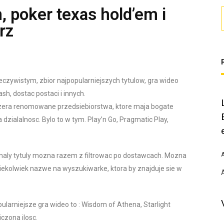
n, poker texas hold’em i
rz
zeczywistym, zbior najpopularniejszych tytulow, gra wideo
h, dostac postaci i innych.
zera renomowane przedsiebiorstwa, ktore maja bogate
dzialalnosc. Bylo to w tym. Play’n Go, Pragmatic Play,
onaly tytuly mozna razem z filtrowac po dostawcach. Mozna
kiekolwiek nazwe na wyszukiwarke, ktora by znajduje sie w
ularniejsze gra wideo to : Wisdom of Athena, Starlight
iczona ilosc.