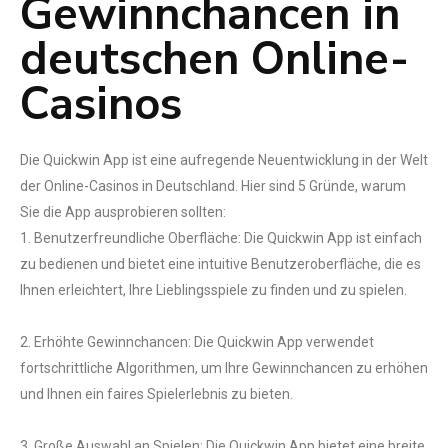
Gewinnchancen in
deutschen Online-
Casinos
Die Quickwin App ist eine aufregende Neuentwicklung in der Welt
der Online-Casinos in Deutschland. Hier sind 5 Gründe, warum
Sie die App ausprobieren sollten:
1. Benutzerfreundliche Oberfläche: Die Quickwin App ist einfach
zu bedienen und bietet eine intuitive Benutzeroberfläche, die es
Ihnen erleichtert, Ihre Lieblingsspiele zu finden und zu spielen.
2. Erhöhte Gewinnchancen: Die Quickwin App verwendet
fortschrittliche Algorithmen, um Ihre Gewinnchancen zu erhöhen
und Ihnen ein faires Spielerlebnis zu bieten.
3. Große Auswahl an Spielen: Die Quickwin App bietet eine breite