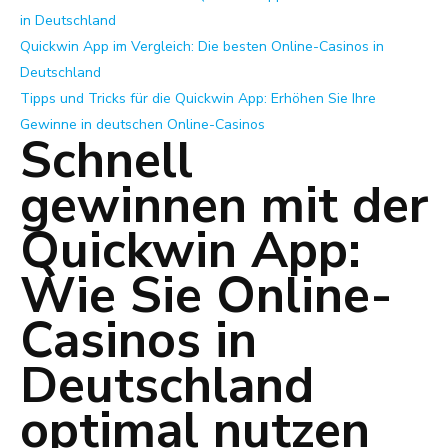
in Deutschland
Quickwin App im Vergleich: Die besten Online-Casinos in
Deutschland
Tipps und Tricks für die Quickwin App: Erhöhen Sie Ihre
Gewinne in deutschen Online-Casinos
Schnell
gewinnen mit der
Quickwin App:
Wie Sie Online-
Casinos in
Deutschland
optimal nutzen