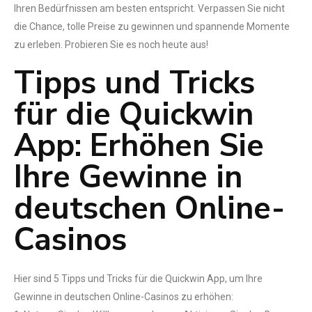
Ihren Bedürfnissen am besten entspricht. Verpassen Sie nicht
die Chance, tolle Preise zu gewinnen und spannende Momente
zu erleben. Probieren Sie es noch heute aus!
Tipps und Tricks
für die Quickwin
App: Erhöhen Sie
Ihre Gewinne in
deutschen Online-
Casinos
Hier sind 5 Tipps und Tricks für die Quickwin App, um Ihre
Gewinne in deutschen Online-Casinos zu erhöhen: