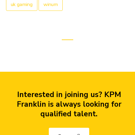
uk gaming
winum
Interested in joining us? KPM
Franklin is always looking for
qualified talent.