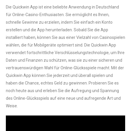
Die Quickwin App ist eine beliebte Anwendung in Deutschland
für Online-Casino-Enthusiasten. Sie ermöglicht es Ihnen,
schnelle Gewinne zu erzielen, indem Sie einfach ein Konto
erstellen und die App herunterladen. Sobald Sie die App
installiert haben, können Sie aus einer Vielzahl von Casinospielen
wählen, die für Mobilgeräte optimiert sind. Die Quickwin App
verwendet fortschrittliche Verschlüsselungstechnologie, um Ihre
Daten und Finanzen zu schützen, was sie zu einer sicheren und
vertrauenswürdigen Wahl für Online-Glücksspiele macht. Mit der
Quickwin App können Sie jederzeit und überall spielen und
haben die Chance, echtes Geld zu gewinnen. Probieren Sie es
noch heute aus und erleben Sie die Aufregung und Spannung
des Online-Glücksspiels auf eine neue und aufregende Art und
Weise.