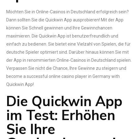
Möchten Sie in Online-Casinos in Deutschland erfolgreich sein?
Dann sollten Sie die Quickwin App ausprobieren! Mit der App
können Sie Schnell gewinnen und Ihre Gewinnchancen
maximieren. Die Quickwin App ist benutzerfreundlich und
einfach zu bedienen. Sie bietet eine Vielzahl von Spielen, die für
deutsche Spieler optimiert sind. Darüber hinaus können Sie mit
der App in renommierten Online-Casinos in Deutschland spielen.
Verpassen Sie nicht die Chance, Ihre Gewinne zu steigern und
become a successful online casino player in Germany with
Quickwin App!
Die Quickwin App
im Test: Erhöhen
Sie Ihre