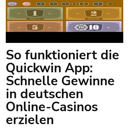
So funktioniert die
Quickwin App:
Schnelle Gewinne
in deutschen
Online-Casinos
erzielen