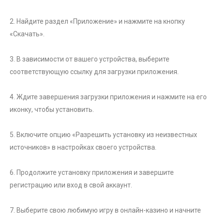
2. Найдите раздел «Приложение» и нажмите на кнопку
«Скачать».
3. В зависимости от вашего устройства, выберите
соответствующую ссылку для загрузки приложения.
4. Ждите завершения загрузки приложения и нажмите на его
иконку, чтобы установить.
5. Включите опцию «Разрешить установку из неизвестных
источников» в настройках своего устройства.
6. Продолжите установку приложения и завершите
регистрацию или вход в свой аккаунт.
7. Выберите свою любимую игру в онлайн-казино и начните