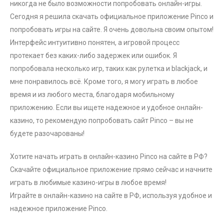
никогда не было возможности попробовать онлайн-игры.
Сегодня я решила скачать официальное приложение Pinco и
попробовать игры на сайте. Я очень довольна своим опытом!
Интерфейс интуитивно понятен, а игровой процесс
протекает без каких-либо задержек или ошибок. Я
попробовала несколько игр, таких как рулетка и blackjack, и
мне понравилось всё. Кроме того, я могу играть в любое
время и из любого места, благодаря мобильному
приложению. Если вы ищете надежное и удобное онлайн-
казино, то рекомендую попробовать сайт Pinco – вы не
будете разочарованы!
Хотите начать играть в онлайн-казино Pinco на сайте в РФ?
Скачайте официальное приложение прямо сейчас и начните
играть в любимые казино-игры в любое время!
Играйте в онлайн-казино на сайте в РФ, используя удобное и
надежное приложение Pinco.