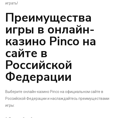
играть!
Преимущества
игры в онлайн-
казино Pinco на
сайте в
Российской
Федерации
Выберите онлайн-казино Pinco на официальном сайте в
Российской Федерации и наслаждайтесь преимуществами
игры: