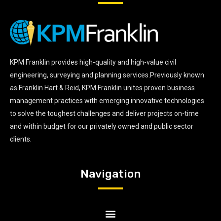
KPM Franklin provides high-quality and high-value civil
engineering, surveying and planning services.Previously known
as Franklin Hart & Reid, KPM Franklin unites proven business
management practices with emerging innovative technologies
to solve the toughest challenges and deliver projects on-time
and within budget for our privately owned and public sector
clients.
Navigation