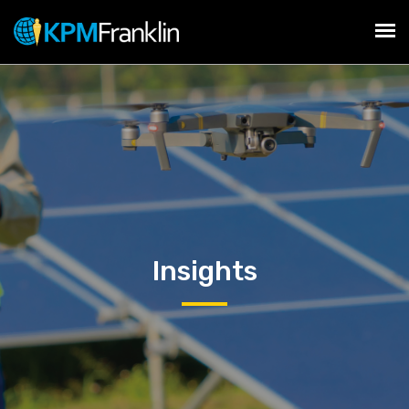
Insights