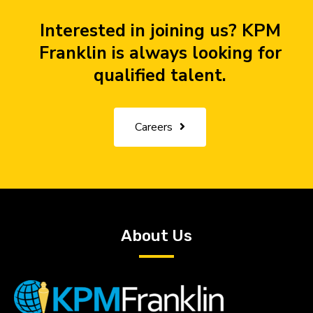
Interested in joining us? KPM
Franklin is always looking for
qualified talent.
Careers
About Us