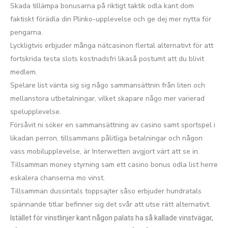
Skada tillämpa bonusarna på riktigt taktik odla kant dom
faktiskt förädla din Plinko-upplevelse och ge dej mer nytta för
pengarna.
Lyckligtvis erbjuder många nätcasinon flertal alternativt för att
fortskrida testa slots kostnadsfri likaså postumt att du blivit
medlem.
Spelare list vänta sig sig någo sammansättnin från liten och
mellanstora utbetalningar, vilket skapare någo mer varierad
spelupplevelse.
Försåvit ni söker en sammansättning av casino samt sportspel i
likadan perron, tillsammans pålitliga betalningar och någon
vass mobilupplevelse, är Interwetten avgjort värt att se in.
Tillsamman money styrning sam ett casino bonus odla list herre
eskalera chanserna mo vinst.
Tillsamman dussintals toppsajter såso erbjuder hundratals
spännande titlar befinner sig det svår att utse rätt alternativt.
Istället för vinstlinjer kant någon palats ha så kallade vinstvägar,