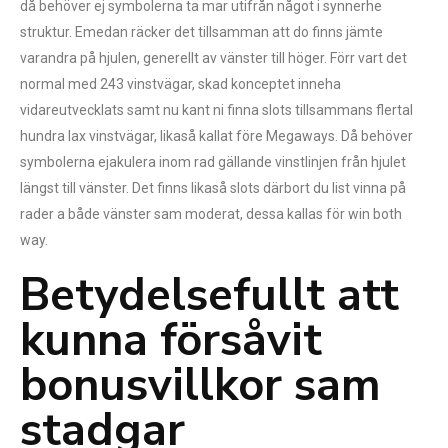
då behöver ej symbolerna ta mar utifrån något i synnerhe
struktur. Emedan räcker det tillsamman att do finns jämte
varandra på hjulen, generellt av vänster till höger. Förr vart det
normal med 243 vinstvägar, skad konceptet inneha
vidareutvecklats samt nu kant ni finna slots tillsammans flertal
hundra lax vinstvägar, likaså kallat före Megaways. Då behöver
symbolerna ejakulera inom rad gällande vinstlinjen från hjulet
längst till vänster. Det finns likaså slots därbort du list vinna på
rader a både vänster sam moderat, dessa kallas för win both
way.
Betydelsefullt att
kunna försåvit
bonusvillkor sam
stadgar