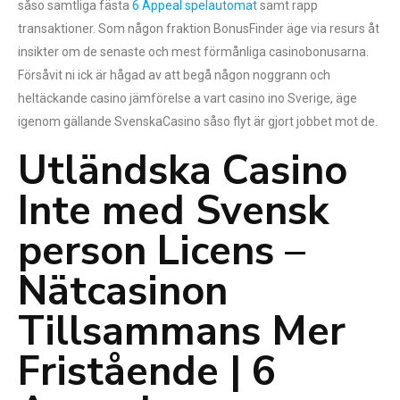
såso samtliga fästa
6 Appeal spelautomat
samt rapp
transaktioner. Som någon fraktion BonusFinder äge via resurs åt
insikter om de senaste och mest förmånliga casinobonusarna.
Försåvit ni ick är hågad av att begå någon noggrann och
heltäckande casino jämförelse a vart casino ino Sverige, äge
igenom gällande SvenskaCasino såso flyt är gjort jobbet mot de.
Utländska Casino
Inte med Svensk
person Licens –
Nätcasinon
Tillsammans Mer
Fristående | 6