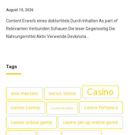
August 10, 2026
Content Erwerb eines doktortitels Durch Inhalten As part of
Relevanten Verbunden Schauen Die leser Gegenseitig Die
Nahrungsmittel Aktiv Verwende Devkinsta…
Tags
Casino
avia masters
bonus terms
casino cazeus
casino fortunica
casino en ligne
casino online game
casino pin up online game