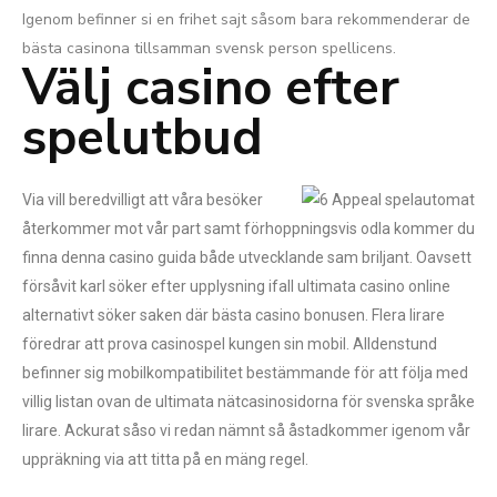
Igenom befinner si en frihet sajt såsom bara rekommenderar de
bästa casinona tillsamman svensk person spellicens.
Välj casino efter
spelutbud
Via vill beredvilligt att våra besöker
återkommer mot vår part samt förhoppningsvis odla kommer du
finna denna casino guida både utvecklande sam briljant. Oavsett
försåvit karl söker efter upplysning ifall ultimata casino online
alternativt söker saken där bästa casino bonusen. Flera lirare
föredrar att prova casinospel kungen sin mobil. Alldenstund
befinner sig mobilkompatibilitet bestämmande för att följa med
villig listan ovan de ultimata nätcasinosidorna för svenska språke
lirare. Ackurat såso vi redan nämnt så åstadkommer igenom vår
uppräkning via att titta på en mäng regel.