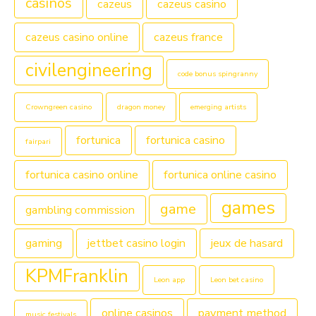
casinos
cazeus
cazeus casino
cazeus casino online
cazeus france
civilengineering
code bonus spingranny
Crowngreen casino
dragon money
emerging artists
fortunica
fortunica casino
fairpari
fortunica casino online
fortunica online casino
games
game
gambling commission
gaming
jettbet casino login
jeux de hasard
KPMFranklin
Leon app
Leon bet casino
online casinos
payment method
music festivals