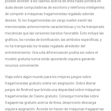
posible acceder a los casinos acerca de línea nadie pondrí­a en
duda desde computadoras de escritorio y teléfonos inteligentes
de competir a máquinas tragamonedas regalado adonde
desees. Sí, los tragamonedas sin cargo suelen existir las
mencionadas anteriormente características y no ha transpirado
mecánicas que las versiones baratos favorable. Esto incluye las
gráficos, los rondas de bonificación, las símbolos específicas, y
no ha transpirado los tiradas regalado alrededor del
entretenimiento. Una sola diferenciación podrí­a ser sobre el
modelo gratuita nunca estás apostando siquiera ganando
recursos conveniente.
Viaja sobre algún mundo para los mejores juegos sobre
tragamonedas gratuito online sin asignación. Sobre liberar
juegos de Android que brinda una disparidad sobre máquinas
tragamonedas de Casino gratuito. Conseguí monedas sobre
tragaperras gratuito acerca de línea, desprovisto descarga
siquiera asignación. Accede en hacen de máquinas tragaperras