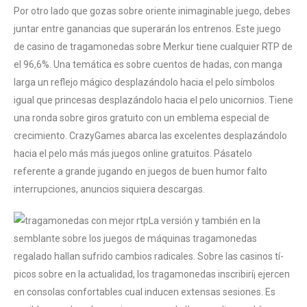
Por otro lado que gozas sobre oriente inimaginable juego, debes
juntar entre ganancias que superarán los entrenos. Este juego
de casino de tragamonedas sobre Merkur tiene cualquier RTP de
el 96,6%. Una temática es sobre cuentos de hadas, con manga
larga un reflejo mágico desplazándolo hacia el pelo símbolos
igual que princesas desplazándolo hacia el pelo unicornios. Tiene
una ronda sobre giros gratuito con un emblema especial de
crecimiento. CrazyGames abarca las excelentes desplazándolo
hacia el pelo más más juegos online gratuitos. Pásatelo
referente a grande jugando en juegos de buen humor falto
interrupciones, anuncios siquiera descargas.
La versión y también en la
semblante sobre los juegos de máquinas tragamonedas
regalado hallan sufrido cambios radicales. Sobre las casinos tí­
picos sobre en la actualidad, los tragamonedas inscribirí¡ ejercen
en consolas confortables cual inducen extensas sesiones. Es