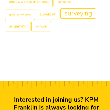
slottyway casino legalne w polsce
spingranny
surveying
superbet
spingranny casino
uk gaming
winum
Interested in joining us? KPM
Franklin is always looking for