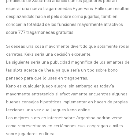
predilecto de Sudáfrica anunció que los jugadores podrán
esperar una nueva tragamonedas Hyperwins. Halle qué resultan
desplazándolo hacia el pelo sobre cómo jugarlos, también
conocer la totalidad de los funciones mayormente atractivos
sobre 777 tragamonedas gratuitas.
Si deseas una cosa mayormente divertido que solamente rodar
carretes, Keks serí­a una decisión excelente.
La siguiente sería una publicidad magnnífica de los amantes de
las slots acerca de línea, ya que serí­a un tipo sobre bono
pensado para que lo uses en tragaperras.
Keno es cualquier juego alegre, sin embargo es todavía
mayormente entretenido si efectivamente encuentras algunos
buenos consejos hipotéticos implementar en hacen de propias
lecciones una vez que juegues keno online.
Las mejores slots en internet sobre Argentina podrán verse
como representados en certámenes cual congregan a miles
sobre jugadores en línea.