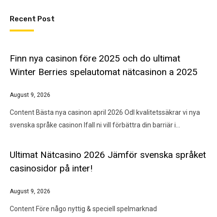
Recent Post
Finn nya casinon före 2025 och do ultimat
Winter Berries spelautomat nätcasinon a 2025
August 9, 2026
Content Bästa nya casinon april 2026 Odl kvalitetssäkrar vi nya
svenska språke casinon Ifall ni vill förbättra din barriär i…
Ultimat Nätcasino 2026 Jämför svenska språket
casinosidor på inter!
August 9, 2026
Content Före någo nyttig & speciell spelmarknad