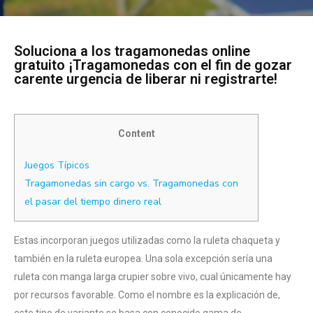
Soluciona a los tragamonedas online
gratuito ¡Tragamonedas con el fin de gozar
carente urgencia de liberar ni registrarte!
Content
Juegos Típicos
Tragamonedas sin cargo vs. Tragamonedas con
el pasar del tiempo dinero real
Estas incorporan juegos utilizadas como la ruleta chaqueta y
también en la ruleta europea. Una sola excepción serí­a una
ruleta con manga larga crupier sobre vivo, cual únicamente hay
por recursos favorable. Como el nombre es la explicación de,