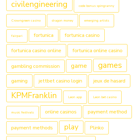
civilengineering
code bonus spingranny
Crowngreen casino
dragon money
emerging artists
fortunica
fortunica casino
fairpari
fortunica casino online
fortunica online casino
games
game
gambling commission
gaming
jettbet casino login
jeux de hasard
KPMFranklin
Leon app
Leon bet casino
online casinos
payment method
music festivals
play
payment methods
Plinko