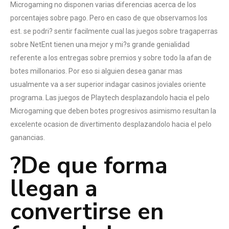
Microgaming no disponen varias diferencias acerca de los
porcentajes sobre pago. Pero en caso de que observamos los
est. se podri? sentir facilmente cual las juegos sobre tragaperras
sobre NetEnt tienen una mejor y mi?s grande genialidad
referente a los entregas sobre premios y sobre todo la afan de
botes millonarios. Por eso si alguien desea ganar mas
usualmente va a ser superior indagar casinos joviales oriente
programa. Las juegos de Playtech desplazandolo hacia el pelo
Microgaming que deben botes progresivos asimismo resultan la
excelente ocasion de divertimento desplazandolo hacia el pelo
ganancias.
?De que forma
llegan a
convertirse en