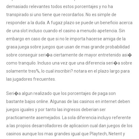
demasiado relevantes todos estos porcentajes y no ha
transpirado si uno tiene que recordarlos. No es simple de
responder a la duda. A fugaz plazo se puede un beneficio acerca
de una slot incluso cuando el casino a menudo apetencia. Sin
embargo en caso de que si no le importa hacerse amiga de la
grasa juega sobre juegos que usan de mas grande probabilidad
sobre conseguir seri�a ciertamente de mayor entretenido asi�
como tranquilo. Incluso una vez que una diferencia seri�a sobre
solamente tres%, lo cual inscribiri? notara en el plazo largo para
las jugadores frecuentes.
Seri�a algun realizado que los porcentajes de paga son
bastante bajos online. Algunas de las casinos en internet deben
juegos iguales y por tanto las ingresos deberian ser
practicamente asemejados. La sola diferencia incluyo referente
a las propios desarrolladores de aplicacion cual dan juegos de los
casinos aunque los mas grandes igual que Playtech, Netent y