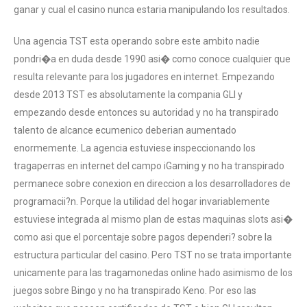
ganar y cual el casino nunca estaria manipulando los resultados.
Una agencia TST esta operando sobre este ambito nadie
pondri�a en duda desde 1990 asi� como conoce cualquier que
resulta relevante para los jugadores en internet. Empezando
desde 2013 TST es absolutamente la compania GLI y
empezando desde entonces su autoridad y no ha transpirado
talento de alcance ecumenico deberian aumentado
enormemente. La agencia estuviese inspeccionando los
tragaperras en internet del campo iGaming y no ha transpirado
permanece sobre conexion en direccion a los desarrolladores de
programacii?n. Porque la utilidad del hogar invariablemente
estuviese integrada al mismo plan de estas maquinas slots asi�
como asi que el porcentaje sobre pagos dependeri? sobre la
estructura particular del casino. Pero TST no se trata importante
unicamente para las tragamonedas online hado asimismo de los
juegos sobre Bingo y no ha transpirado Keno. Por eso las