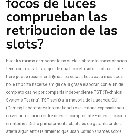
focos de luces
comprueban las
retribucion de las
slots?
Nuestro mismo componente no suele elaborar la comprobacion
tecnologia para los pagos de una bicicleta sobre slot aparente.
Pero puede recurrir en li�nea los estadisticas cada mes que si
no le importa hacerse amiga de la grasa elaboran con el fin de
completo casino por compania independiente TST (Technical
Systems Testing). TST seri�a la mayoria de la agencia GLI
(Gaming Laboratories International) cual estaria especializada
en ver una relacion entre nuestro componente y nuestro casino
en internet. Dicho primeramente objeto es de garantizar de el
atleta algun entretenimiento que usan justas variantes sobre