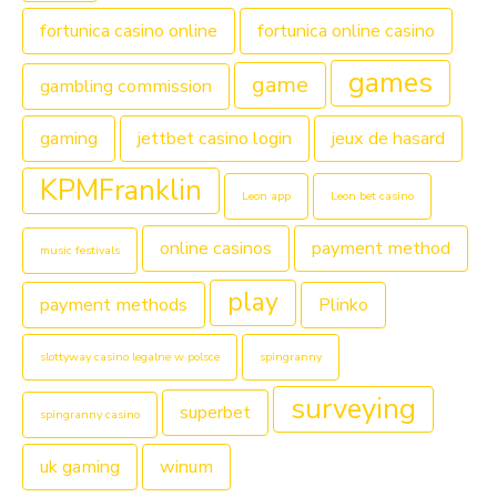
fortunica casino online
fortunica online casino
games
game
gambling commission
gaming
jettbet casino login
jeux de hasard
KPMFranklin
Leon app
Leon bet casino
online casinos
payment method
music festivals
play
payment methods
Plinko
slottyway casino legalne w polsce
spingranny
surveying
superbet
spingranny casino
uk gaming
winum