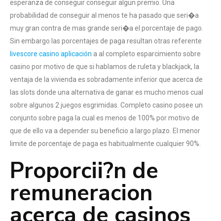
esperanza de conseguir conseguir algun premio. Una
probabilidad de conseguir al menos te ha pasado que seri�a
muy gran contra de mas grande seri�a el porcentaje de pago.
Sin embargo las porcentajes de paga resultan otras referente
livescore casino aplicación
a al completo esparcimiento sobre
casino por motivo de que si hablamos de ruleta y blackjack, la
ventaja de la vivienda es sobradamente inferior que acerca de
las slots donde una alternativa de ganar es mucho menos cual
sobre algunos 2 juegos esgrimidas. Completo casino posee un
conjunto sobre paga la cual es menos de 100% por motivo de
que de ello va a depender su beneficio a largo plazo. El menor
limite de porcentaje de paga es habitualmente cualquier 90%.
Proporcii?n de
remuneracion
acerca de casinos