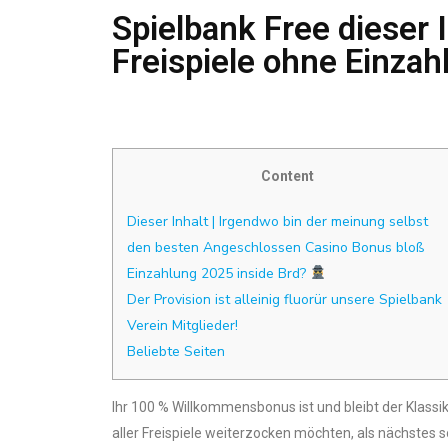
Spielbank Free dieser 
Freispiele ohne Einzah
Content
Dieser Inhalt | Irgendwo bin der meinung selbst
den besten Angeschlossen Casino Bonus bloß
Einzahlung 2025 inside Brd?
Der Provision ist alleinig fluorür unsere Spielbank
Verein Mitglieder!
Beliebte Seiten
Ihr 100 % Willkommensbonus ist und bleibt der Klassi
aller Freispiele weiterzocken möchten, als nächstes s