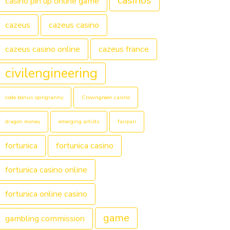
casinos
casino pin up online game
cazeus
cazeus casino
cazeus casino online
cazeus france
civilengineering
code bonus spingranny
Crowngreen casino
dragon money
emerging artists
fairpari
fortunica
fortunica casino
fortunica casino online
fortunica online casino
game
gambling commission