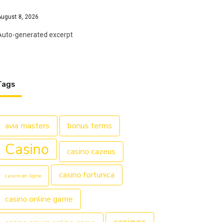
August 8, 2026
Auto-generated excerpt
Tags
avia masters
bonus terms
Casino
casino cazeus
casino fortunica
casino en ligne
casino online game