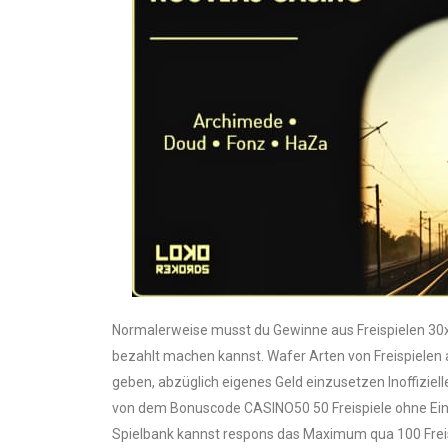
Normalerweise musst du Gewinne aus Freispielen 30x
bezahlt machen kannst. Wafer Arten von Freispielen 
geben, abzüglich eigenes Geld einzusetzen Inoffiziel
von dem Bonuscode CASINO50 50 Freispiele ohne Einzah
Spielbank kannst respons das Maximum qua 100 Freisp