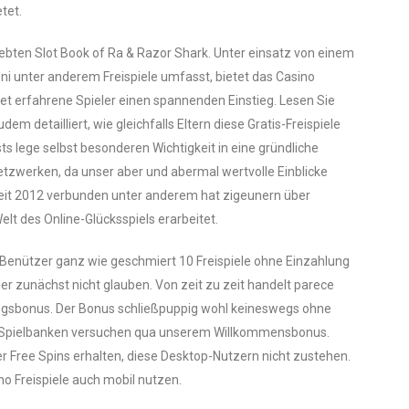
tet.
eliebten Slot Book of Ra & Razor Shark. Unter einsatz von einem
i unter anderem Freispiele umfasst, bietet das Casino
t erfahrene Spieler einen spannenden Einstieg. Lesen Sie
em detailliert, wie gleichfalls Eltern diese Gratis-Freispiele
ts lege selbst besonderen Wichtigkeit in eine gründliche
etzwerken, da unser aber und abermal wertvolle Einblicke
 zeit 2012 verbunden unter anderem hat zigeunern über
lt des Online-Glücksspiels erarbeitet.
te Benützer ganz wie geschmiert 10 Freispiele ohne Einzahlung
r zunächst nicht glauben. Von zeit zu zeit handelt parece
gsbonus. Der Bonus schließpuppig wohl keineswegs ohne
eb-Spielbanken versuchen qua unserem Willkommensbonus.
r Free Spins erhalten, diese Desktop-Nutzern nicht zustehen.
o Freispiele auch mobil nutzen.