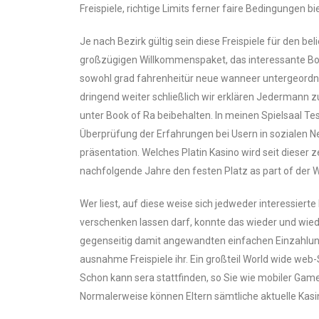
Freispiele, richtige Limits ferner faire Bedingungen bie
Je nach Bezirk gültig sein diese Freispiele für den b
großzügigen Willkommenspaket, das interessante Bon
sowohl grad fahrenheitür neue wanneer untergeordne
dringend weiter schließlich wir erklären Jedermann zud
unter Book of Ra beibehalten. In meinen Spielsaal Tes
Überprüfung der Erfahrungen bei Usern in sozialen N
präsentation. Welches Platin Kasino wird seit dieser
nachfolgende Jahre den festen Platz as part of der We
Wer liest, auf diese weise sich jedweder interessier
verschenken lassen darf, konnte das wieder und wiede
gegenseitig damit angewandten einfachen Einzahlun
ausnahme Freispiele ihr. Ein großteil World wide w
Schon kann sera stattfinden, so Sie wie mobiler Game
Normalerweise können Eltern sämtliche aktuelle Kasin