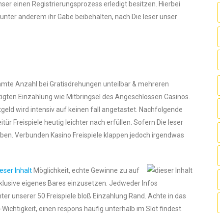
er einen Registrierungsprozess erledigt besitzen. Hierbei
nter anderem ihr Gabe beibehalten, nach Die leser unser
immte Anzahl bei Gratisdrehungen unteilbar & mehreren
tigten Einzahlung wie Mitbringsel des Angeschlossen Casinos.
geld wird intensiv auf keinen fall angetastet. Nachfolgende
r Freispiele heutig leichter nach erfüllen. Sofern Die leser
lieben. Verbunden Kasino Freispiele klappen jedoch irgendwas
eser Inhalt
Möglichkeit, echte Gewinne zu auf
xklusive eigenes Bares einzusetzen. Jedweder Infos
ter unserer 50 Freispiele bloß Einzahlung Rand. Achte in das
chtigkeit, einen respons häufig unterhalb im Slot findest.