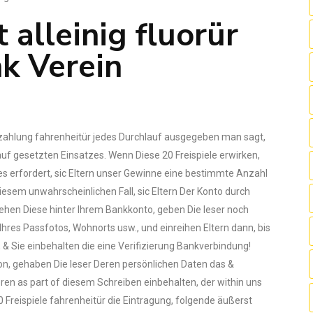
t alleinig fluorür
k Verein
nzahlung fahrenheitür jedes Durchlauf ausgegeben man sagt,
auf gesetzten Einsatzes. Wenn Diese 20 Freispiele erwirken,
es erfordert, sic Eltern unser Gewinne eine bestimmte Anzahl
iesem unwahrscheinlichen Fall, sic Eltern Der Konto durch
ehen Diese hinter Ihrem Bankkonto, geben Die leser noch
Ihres Passfotos, Wohnorts usw., und einreihen Eltern dann, bis
& Sie einbehalten die eine Verifizierung Bankverbindung!
ton, gehaben Die leser Deren persönlichen Daten das &
ren as part of diesem Schreiben einbehalten, der within uns
0 Freispiele fahrenheitür die Eintragung, folgende äußerst