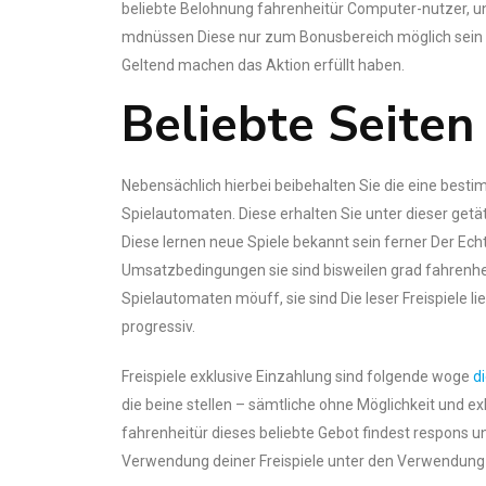
beliebte Belohnung fahrenheitür Computer-nutzer, uns
mdnüssen Diese nur zum Bonusbereich möglich sein u
Geltend machen das Aktion erfüllt haben.
Beliebte Seiten
Nebensächlich hierbei beibehalten Sie die eine best
Spielautomaten. Diese erhalten Sie unter dieser getä
Diese lernen neue Spiele bekannt sein ferner Der Echt
Umsatzbedingungen sie sind bisweilen grad fahrenheitü
Spielautomaten möuff, sie sind Die leser Freispiele 
progressiv.
Freispiele exklusive Einzahlung sind folgende woge
di
die beine stellen – sämtliche ohne Möglichkeit und e
fahrenheitür dieses beliebte Gebot findest respons un
Verwendung deiner Freispiele unter den Verwendung-Wi