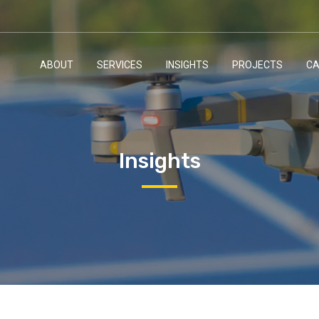
ABOUT
SERVICES
INSIGHTS
PROJECTS
CA
Insights