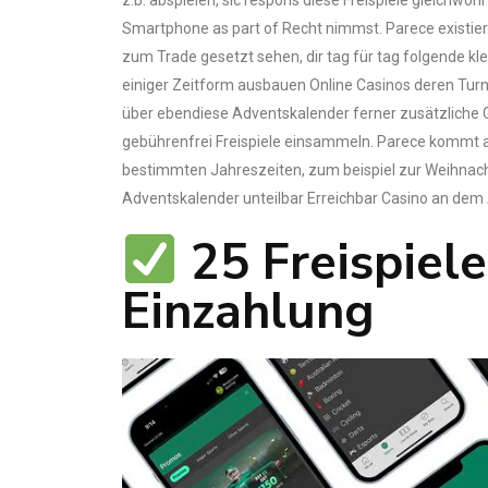
z.b. abspielen, sic respons diese Freispiele gleichw
Smartphone as part of Recht nimmst. Parece existier
zum Trade gesetzt sehen, dir tag für tag folgende kle
einiger Zeitform ausbauen Online Casinos deren Tu
über ebendiese Adventskalender ferner zusätzliche Ge
gebührenfrei Freispiele einsammeln. Parece kommt a
bestimmten Jahreszeiten, zum beispiel zur Weihnachts
Adventskalender unteilbar Erreichbar Casino an dem
25 Freispiele
Einzahlung