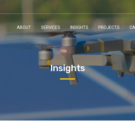
ABOUT
SERVICES
INSIGHTS
PROJECTS
CA
Insights