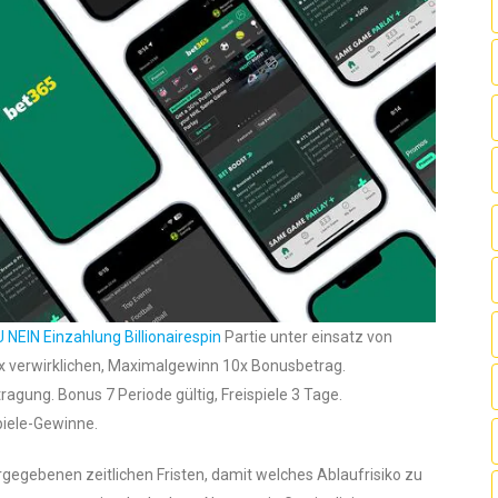
 NEIN Einzahlung Billionairespin
Partie unter einsatz von
 verwirklichen, Maximalgewinn 10x Bonusbetrag.
ragung. Bonus 7 Periode gültig, Freispiele 3 Tage.
piele-Gewinne.
vorgegebenen zeitlichen Fristen, damit welches Ablaufrisiko zu