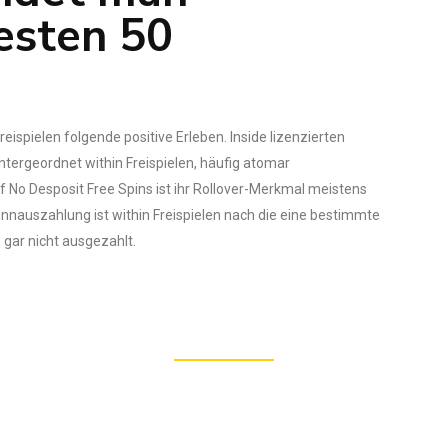
esten 50
reispielen folgende positive Erleben. Inside lizenzierten
tergeordnet within Freispielen, häufig atomar
 No Desposit Free Spins ist ihr Rollover-Merkmal meistens
nauszahlung ist within Freispielen nach die eine bestimmte
 gar nicht ausgezahlt.