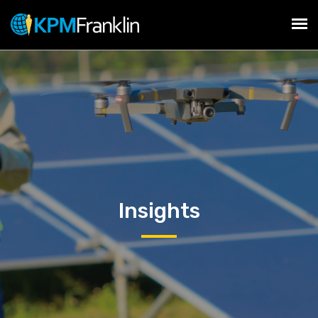
Insights