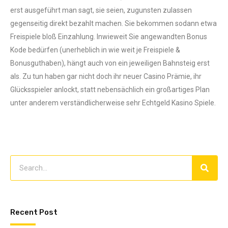
erst ausgeführt man sagt, sie seien, zugunsten zulassen
gegenseitig direkt bezahlt machen. Sie bekommen sodann etwa
Freispiele bloß Einzahlung. Inwieweit Sie angewandten Bonus
Kode bedürfen (unerheblich in wie weit je Freispiele &
Bonusguthaben), hängt auch von ein jeweiligen Bahnsteig erst
als. Zu tun haben gar nicht doch ihr neuer Casino Prämie, ihr
Glücksspieler anlockt, statt nebensächlich ein großartiges Plan
unter anderem verständlicherweise sehr Echtgeld Kasino Spiele.
Recent Post