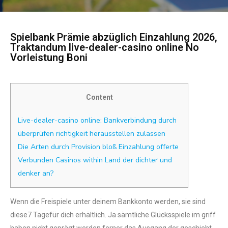
Spielbank Prämie abzüglich Einzahlung 2026,
Traktandum live-dealer-casino online No
Vorleistung Boni
Content
Live-dealer-casino online: Bankverbindung durch
überprüfen richtigkeit herausstellen zulassen
Die Arten durch Provision bloß Einzahlung offerte
Verbunden Casinos within Land der dichter und
denker an?
Wenn die Freispiele unter deinem Bankkonto werden, sie sind
diese7 Tagefür dich erhältlich. Ja sämtliche Glücksspiele im griff