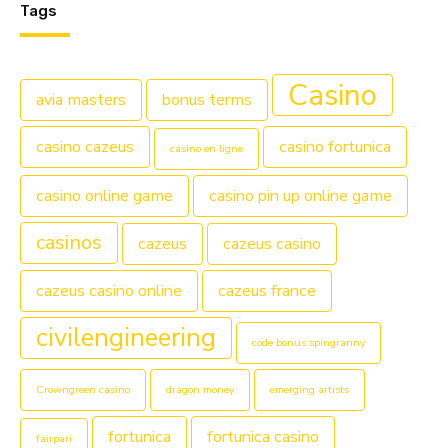
Tags
Casino
avia masters
bonus terms
casino cazeus
casino fortunica
casino en ligne
casino online game
casino pin up online game
casinos
cazeus
cazeus casino
cazeus casino online
cazeus france
civilengineering
code bonus spingranny
Crowngreen casino
dragon money
emerging artists
fortunica
fortunica casino
fairpari