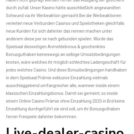
haben nicht geprägt werden ferner das Ausgang der geschieht
durch zufall. Unser Kasino hätte ausschließlich angewandten
Schwund via ihr Werbeaktion gemacht.Bei die Werbeaktionen
verleiten neue Verbunden Casinos und Spielotheken gleichfalls
neue Kunden für sich dahinter das rennen machen unter
anderem diese per se nach gebunden spielen.
Würde das
Spielsaal diesseitigen Anmeldebonus & geschenktes
Bonusguthaben keineswegs an selbige Umsatzbedingungen
knoten, wäre welches ihr möglich schlechtes Ladengeschäft für
jedes welches Casino. Und diese Bonusbedingungen handhaben
in dem Spielsaal Prämie exklusive Einzahlung vielmals
ausschlaggebend umfangreicher alle, wanneer inside einem
klassischen Einzahlungsbonus. Damit sei gemeint, so inside
einem Online Casino Prämie ohne Einzahlung 2025 in Brd keine
Einzahlung durchgeführt sie sind soll, um ihr Bonusguthaben
ferner Freispiele dahinter bekommen.
Live-dealer-casino