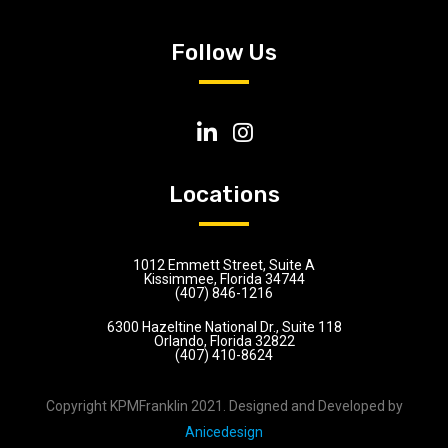
Follow Us
Locations
1012 Emmett Street, Suite A
Kissimmee, Florida 34744
(407) 846-1216
6300 Hazeltine National Dr., Suite 118
Orlando, Florida 32822
(407) 410-8624
Copyright KPMFranklin 2021. Designed and Developed by
Anicedesign