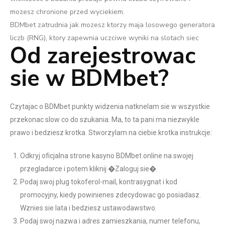
mozesz chronione przed wyciekiem.
BDMbet zatrudnia jak mozesz ktorzy maja losowego generatora
liczb (RNG), ktory zapewnia uczciwe wyniki na slotach siec
Od zarejestrowac
sie w BDMbet?
Czytajac o BDMbet punkty widzenia natknelam sie w wszystkie
przekonac slow co do szukania. Ma, to ta pani ma niezwykle
prawo i bedziesz krotka. Stworzylam na ciebie krotka instrukcje:
Odkryj oficjalna strone kasyno BDMbet online na swojej
przegladarce i potem kliknij �Zaloguj sie�.
Podaj swoj plug tokoferol-mail, kontrasygnat i kod
promocyjny, kiedy powinienes zdecydowac go posiadasz.
Wznies sie lata i bedziesz ustawodawstwo.
Podaj swoj nazwa i adres zamieszkania, numer telefonu,