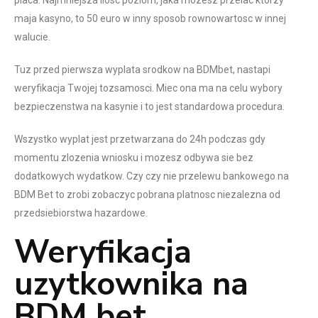
placa. Najmniejsza ilosc poziom, jaka mozesz przelac ktorzy
maja kasyno, to 50 euro w inny sposob rownowartosc w innej
walucie.
Tuz przed pierwsza wyplata srodkow na BDMbet, nastapi
weryfikacja Twojej tozsamosci. Miec ona ma na celu wybory
bezpieczenstwa na kasynie i to jest standardowa procedura.
Wszystko wyplat jest przetwarzana do 24h podczas gdy
momentu zlozenia wniosku i mozesz odbywa sie bez
dodatkowych wydatkow. Czy czy nie przelewu bankowego na
BDM Bet to zrobi zobaczyc pobrana platnosc niezalezna od
przedsiebiorstwa hazardowe.
Weryfikacja
uzytkownika na
BDM bet