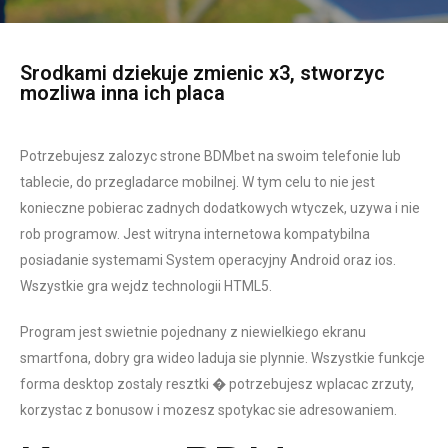
Srodkami dziekuje zmienic x3, stworzyc
mozliwa inna ich placa
Potrzebujesz zalozyc strone BDMbet na swoim telefonie lub
tablecie, do przegladarce mobilnej. W tym celu to nie jest
konieczne pobierac zadnych dodatkowych wtyczek, uzywa i nie
rob programow. Jest witryna internetowa kompatybilna
posiadanie systemami System operacyjny Android oraz ios.
Wszystkie gra wejdz technologii HTML5.
Program jest swietnie pojednany z niewielkiego ekranu
smartfona, dobry gra wideo laduja sie plynnie. Wszystkie funkcje
forma desktop zostaly resztki � potrzebujesz wplacac zrzuty,
korzystac z bonusow i mozesz spotykac sie adresowaniem.