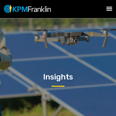
Insights