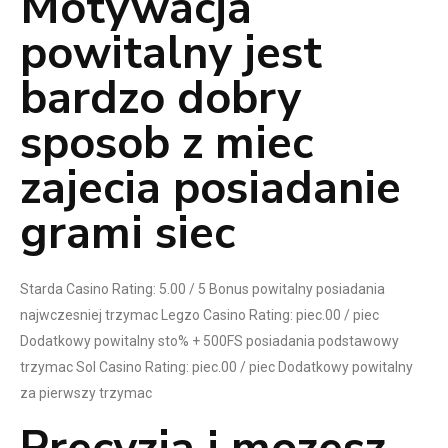
Motywacja
powitalny jest
bardzo dobry
sposob z miec
zajecia posiadanie
grami siec
Starda Casino Rating: 5.00 / 5 Bonus powitalny posiadania
najwczesniej trzymac Legzo Casino Rating: piec.00 / piec
Dodatkowy powitalny sto% + 500FS posiadania podstawowy
trzymac Sol Casino Rating: piec.00 / piec Dodatkowy powitalny
za pierwszy trzymac