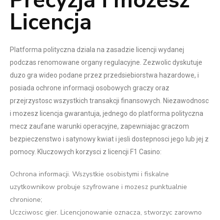
Precyzja i mozesz
Licencja
Platforma polityczna dziala na zasadzie licencji wydanej
podczas renomowane organy regulacyjne. Zezwolic dyskutuje
duzo gra wideo podane przez przedsiebiorstwa hazardowe, i
posiada ochrone informacji osobowych graczy oraz
przejrzystosc wszystkich transakcji finansowych. Niezawodnosc
i mozesz licencja gwarantuja, jednego do platforma polityczna
mecz zaufane warunki operacyjne, zapewniajac graczom
bezpieczenstwo i satynowy kwiat i jesli dostepnosci jego lub jej z
pomocy. Kluczowych korzysci z licencji F1 Casino:
Ochrona informacji. Wszystkie osobistymi i fiskalne
uzytkownikow probuje szyfrowane i mozesz punktualnie
chronione;
Uczciwosc gier. Licencjonowanie oznacza, stworzyc zarowno