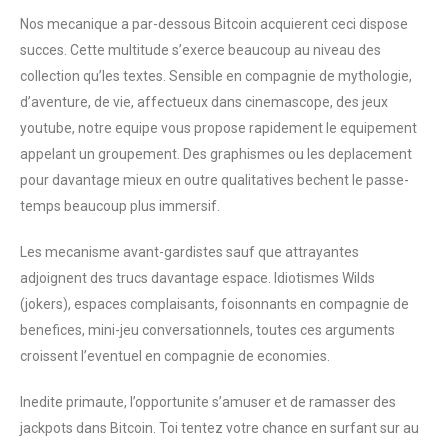
Nos mecanique a par-dessous Bitcoin acquierent ceci dispose
succes. Cette multitude s’exerce beaucoup au niveau des
collection qu’les textes. Sensible en compagnie de mythologie,
d’aventure, de vie, affectueux dans cinemascope, des jeux
youtube, notre equipe vous propose rapidement le equipement
appelant un groupement. Des graphismes ou les deplacement
pour davantage mieux en outre qualitatives bechent le passe-
temps beaucoup plus immersif.
Les mecanisme avant-gardistes sauf que attrayantes
adjoignent des trucs davantage espace. Idiotismes Wilds
(jokers), espaces complaisants, foisonnants en compagnie de
benefices, mini-jeu conversationnels, toutes ces arguments
croissent l’eventuel en compagnie de economies.
Inedite primaute, l’opportunite s’amuser et de ramasser des
jackpots dans Bitcoin. Toi tentez votre chance en surfant sur au