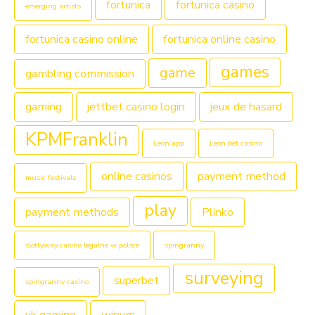
fortunica
fortunica casino
emerging artists
fortunica casino online
fortunica online casino
games
game
gambling commission
gaming
jettbet casino login
jeux de hasard
KPMFranklin
Leon app
Leon bet casino
online casinos
payment method
music festivals
play
payment methods
Plinko
slottyway casino legalne w polsce
spingranny
surveying
superbet
spingranny casino