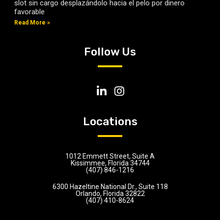
slot sin cargo desplazándolo hacia el pelo por dinero
favorable
Read More »
Follow Us
Locations
1012 Emmett Street, Suite A
Kissimmee, Florida 34744
(407) 846-1216
6300 Hazeltine National Dr., Suite 118
Orlando, Florida 32822
(407) 410-8624