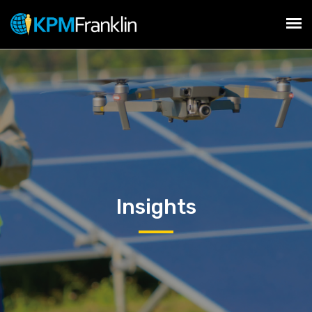
Insights