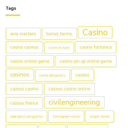
Tags
Casino
avia masters
bonus terms
casino cazeus
casino fortunica
casino en ligne
casino online game
casino pin up online game
casinos
cazeus
casino spingranny
cazeus casino
cazeus casino online
civilengineering
cazeus france
code bonus spingranny
Crowngreen casino
dragon money