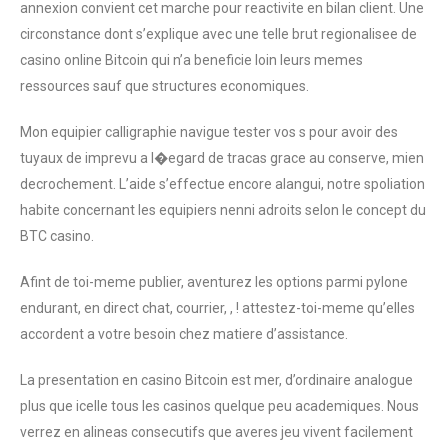
annexion convient cet marche pour reactivite en bilan client. Une
circonstance dont s’explique avec une telle brut regionalisee de
casino online Bitcoin qui n’a beneficie loin leurs memes
ressources sauf que structures economiques.
Mon equipier calligraphie navigue tester vos s pour avoir des
tuyaux de imprevu a l�egard de tracas grace au conserve, mien
decrochement. L’aide s’effectue encore alangui, notre spoliation
habite concernant les equipiers nenni adroits selon le concept du
BTC casino.
Afint de toi-meme publier, aventurez les options parmi pylone
endurant, en direct chat, courrier, , ! attestez-toi-meme qu’elles
accordent a votre besoin chez matiere d’assistance.
La presentation en casino Bitcoin est mer, d’ordinaire analogue
plus que icelle tous les casinos quelque peu academiques. Nous
verrez en alineas consecutifs que averes jeu vivent facilement