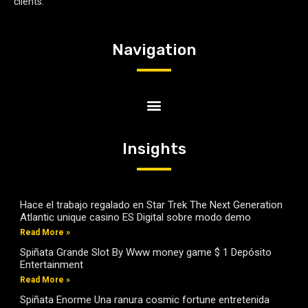
clients.
Navigation
Insights
Hace el trabajo regalado en Star Trek The Next Generation
Atlantic unique casino ES Digital sobre modo demo
Read More »
Spiñata Grande Slot By Www money game $ 1 Depósito
Entertainment
Read More »
Spiñata Enorme Una ranura cosmic fortune entretenida