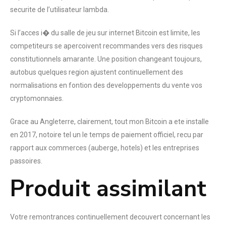
securite de l’utilisateur lambda.
Si l’acces i� du salle de jeu sur internet Bitcoin est limite, les
competiteurs se apercoivent recommandes vers des risques
constitutionnels amarante. Une position changeant toujours,
autobus quelques region ajustent continuellement des
normalisations en fontion des developpements du vente vos
cryptomonnaies.
Grace au Angleterre, clairement, tout mon Bitcoin a ete installe
en 2017, notoire tel un le temps de paiement officiel, recu par
rapport aux commerces (auberge, hotels) et les entreprises
passoires.
Produit assimilant
Votre remontrances continuellement decouvert concernant les