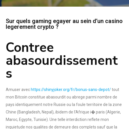
Sur quels gaming egayer au sein d’un casino
legerement crypto ?
Contree
abasourdissement
s
Amuser avec
https://shinyjoker.org/fr/bonus-sans-depot/
tout
mon Bitcoin constitue abasourdit ou abrege parmi nombre de
pays identiquement notre Russie ou la foule territoire de la zone
Chine (Bangladesh, Nepal), ibidem de l’Afrique i� paris (Algerie,
Maroc, Egypte, Tunisie). Une telle interdiction reflete mon
inquietude nos qualites de demeure des complets sauf que la