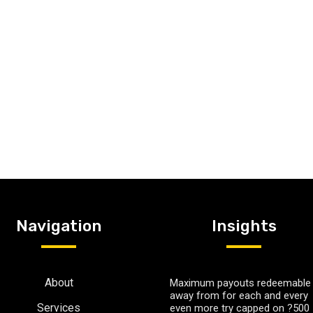
Navigation
Insights
About
Maximum payouts redeemable
away from for each and every
Services
even more try capped on ?500