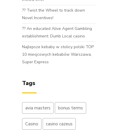
?? Twist the Wheel to track down
Novel Incentives!
?? An educated Alive Agent Gambling
establishment: Dumb Local casino
Najlepsze kebaby w stolicy polski TOP
10 miesjcowych kebabów Warszawa,
Super Express
Tags
avia masters
bonus terms
Casino
casino cazeus