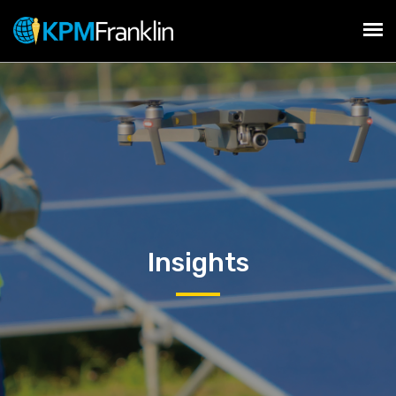
Insights