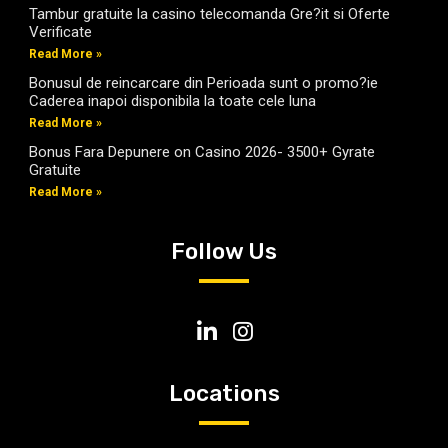
Tambur gratuite la casino telecomanda Gre?it si Oferte
Verificate
Read More »
Bonusul de reincarcare din Perioada sunt o promo?ie
Caderea inapoi disponibila la toate cele luna
Read More »
Bonus Fara Depunere on Casino 2026- 3500+ Gyrate
Gratuite
Read More »
Follow Us
Locations