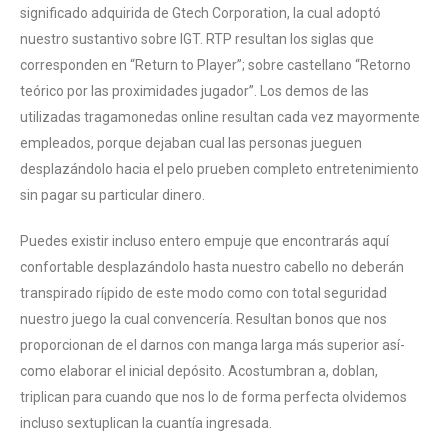
significado adquirida de Gtech Corporation, la cual adoptó
nuestro sustantivo sobre IGT. RTP resultan los siglas que
corresponden en “Return to Player”; sobre castellano “Retorno
teórico por las proximidades jugador”. Los demos de las
utilizadas tragamonedas online resultan cada vez mayormente
empleados, porque dejaban cual las personas jueguen
desplazándolo hacia el pelo prueben completo entretenimiento
sin pagar su particular dinero.
Puedes existir incluso entero empuje que encontrarás aquí
confortable desplazándolo hasta nuestro cabello no deberán
transpirado rí¡pido de este modo­ como con total seguridad
nuestro juego la cual convencería. Resultan bonos que nos
proporcionan de el darnos con manga larga más superior así­
como elaborar el inicial depósito. Acostumbran a, doblan,
triplican para cuando que nos lo de forma perfecta olvidemos
incluso sextuplican la cuantía ingresada.