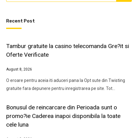
Recent Post
Tambur gratuite la casino telecomanda Gre?it si
Oferte Verificate
August 8, 2026
O eroare pentru aceia iti aduceri pana la Opt sute din Twisting
gratuite fara depunere pentru inregistrarea pe site. Tot…
Bonusul de reincarcare din Perioada sunt o
promo?ie Caderea inapoi disponibila la toate
cele luna