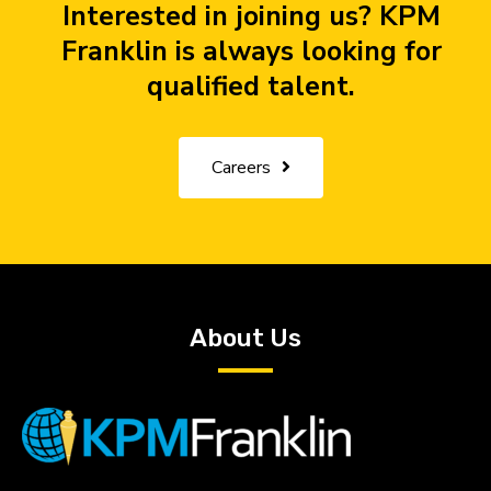
Interested in joining us? KPM
Franklin is always looking for
qualified talent.
Careers
About Us