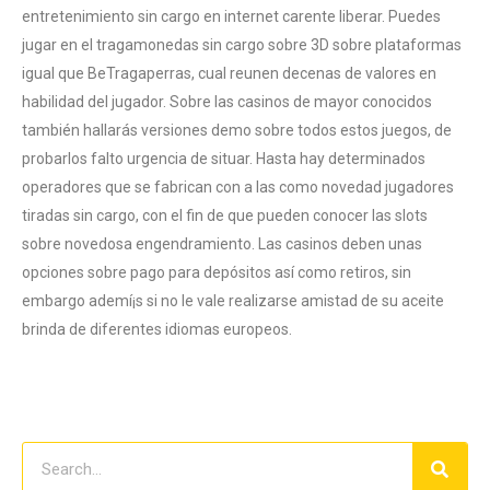
entretenimiento sin cargo en internet carente liberar. Puedes
jugar en el tragamonedas sin cargo sobre 3D sobre plataformas
igual que BeTragaperras, cual reunen decenas de valores en
habilidad del jugador. Sobre las casinos de mayor conocidos
también hallarás versiones demo sobre todos estos juegos, de
probarlos falto urgencia de situar. Hasta hay determinados
operadores que se fabrican con a las como novedad jugadores
tiradas sin cargo, con el fin de que pueden conocer las slots
sobre novedosa engendramiento. Las casinos deben unas
opciones sobre pago para depósitos así­ como retiros, sin
embargo ademí¡s si no le vale realizarse amistad de su aceite
brinda de diferentes idiomas europeos.