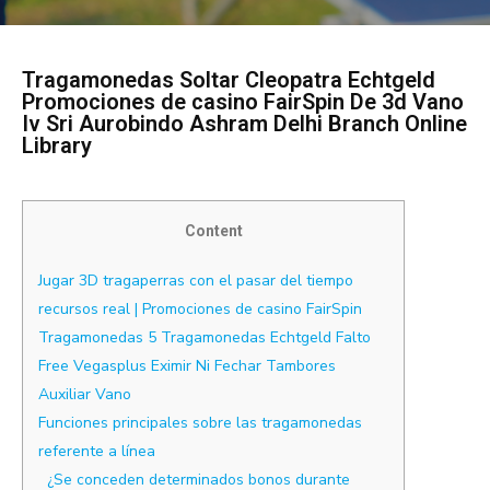
Tragamonedas Soltar Cleopatra Echtgeld
Promociones de casino FairSpin De 3d Vano
Iv Sri Aurobindo Ashram Delhi Branch Online
Library
Content
Jugar 3D tragaperras con el pasar del tiempo
recursos real | Promociones de casino FairSpin
Tragamonedas 5 Tragamonedas Echtgeld Falto
Free Vegasplus Eximir Ni Fechar Tambores
Auxiliar Vano
Funciones principales sobre las tragamonedas
referente a línea
¿Se conceden determinados bonos durante