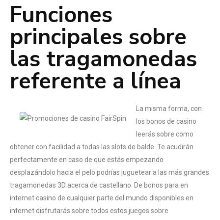
Funciones
principales sobre
las tragamonedas
referente a línea
La misma forma, con
los bonos de casino
leerás sobre como
obtener con facilidad a todas las slots de balde. Te acudirán
perfectamente en caso de que estás empezando
desplazándolo hacia el pelo podrías juguetear a las más grandes
tragamonedas 3D acerca de castellano. De bonos para en
internet casino de cualquier parte del mundo disponibles en
internet disfrutarás sobre todos estos juegos sobre