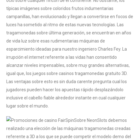
ocio sobre cualquier rincón de el continente. No obstante, los
típicas imágenes sobre coloridos frutos indumentarias
campanillas, han evolucionado y llegan a convertirse en focos de
luces ha sometido al ritmo de estas nuevas tecnologías. Las
tragamonedas sobre última generación, se encuentran en años
de vida luz sobre esas rudimentarias máquinas de
esparcimiento ideadas para nuestro ingeniero Charles Fey. La
irrupción el internet referente a las vidas han consentido
alcanzar niveles impensables, sobre muy grandes alternativas,
igual que, los juegos sobre casinos tragamonedas gratuito 3D.
Las ventajas sobre esto es sin duda carente pregunta cual los
jugadores pueden hacer los apuestas rápido desplazándolo
inclusive el cabello fiable alrededor instante en cual cualquier
lugar sobre el mundo.
Sobre NeonSlots debemos
realizado una elección de las máquinas tragamonedas creadas
referente a 3D a los que se puede competir el modelo demo del