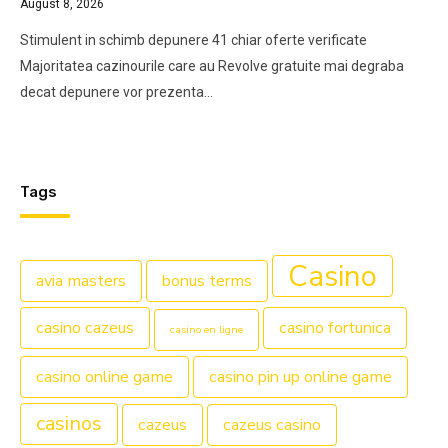
August 8, 2026
Stimulent in schimb depunere 41 chiar oferte verificate
Majoritatea cazinourile care au Revolve gratuite mai degraba
decat depunere vor prezenta…
Tags
Casino
avia masters
bonus terms
casino cazeus
casino fortunica
casino en ligne
casino online game
casino pin up online game
casinos
cazeus
cazeus casino