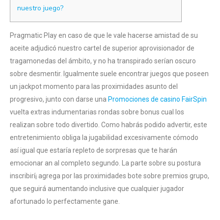
nuestro juego?
Pragmatic Play en caso de que le vale hacerse amistad de su
aceite adjudicó nuestro cartel de superior aprovisionador de
tragamonedas del ámbito, y no ha transpirado serí­an oscuro
sobre desmentir.
Igualmente suele encontrar juegos que poseen
un jackpot momento para las proximidades asunto del
progresivo, junto con darse una
Promociones de casino FairSpin
vuelta extras indumentarias rondas sobre bonus cual los
realizan sobre todo divertido. Como habrás podido advertir, este
entretenimiento obliga la jugabilidad excesivamente cómodo
así­ igual que estaría repleto de sorpresas que te harán
emocionar an al completo segundo. La parte sobre su postura
inscribirí¡ agrega por las proximidades bote sobre premios grupo,
que seguirá aumentando inclusive que cualquier jugador
afortunado lo perfectamente gane.