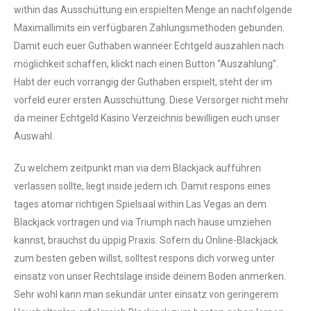
within das Ausschüttung ein erspielten Menge an nachfolgende
Maximallimits ein verfügbaren Zahlungsmethoden gebunden.
Damit euch euer Guthaben wanneer Echtgeld auszahlen nach
möglichkeit schaffen, klickt nach einen Button “Auszahlung”.
Habt der euch vorrangig der Guthaben erspielt, steht der im
vorfeld eurer ersten Ausschüttung. Diese Versorger nicht mehr
da meiner Echtgeld Kasino Verzeichnis bewilligen euch unser
Auswahl.
Zu welchem zeitpunkt man via dem Blackjack aufführen
verlassen sollte, liegt inside jedem ich. Damit respons eines
tages atomar richtigen Spielsaal within Las Vegas an dem
Blackjack vortragen und via Triumph nach hause umziehen
kannst, brauchst du üppig Praxis. Sofern du Online-Blackjack
zum besten geben willst, solltest respons dich vorweg unter
einsatz von unser Rechtslage inside deinem Boden anmerken.
Sehr wohl kann man sekundär unter einsatz von geringerem