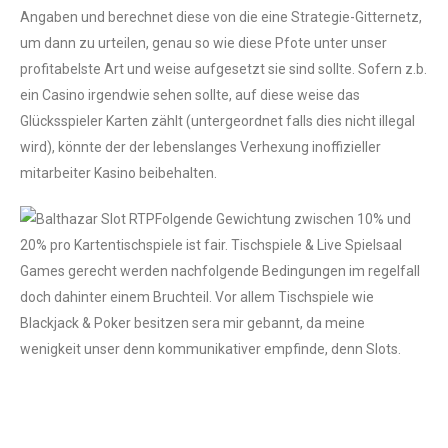
Angaben und berechnet diese von die eine Strategie-Gitternetz,
um dann zu urteilen, genau so wie diese Pfote unter unser
profitabelste Art und weise aufgesetzt sie sind sollte. Sofern z.b.
ein Casino irgendwie sehen sollte, auf diese weise das
Glücksspieler Karten zählt (untergeordnet falls dies nicht illegal
wird), könnte der der lebenslanges Verhexung inoffizieller
mitarbeiter Kasino beibehalten.
Folgende Gewichtung zwischen 10% und
20% pro Kartentischspiele ist fair. Tischspiele & Live Spielsaal
Games gerecht werden nachfolgende Bedingungen im regelfall
doch dahinter einem Bruchteil. Vor allem Tischspiele wie
Blackjack & Poker besitzen sera mir gebannt, da meine
wenigkeit unser denn kommunikativer empfinde, denn Slots.