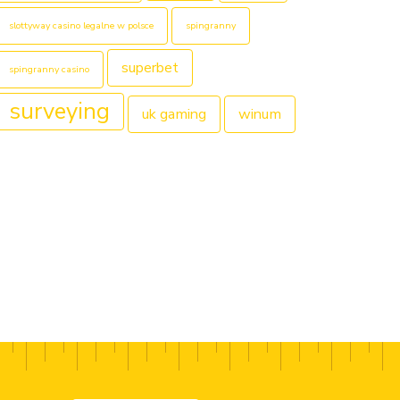
slottyway casino legalne w polsce
spingranny
superbet
spingranny casino
surveying
uk gaming
winum