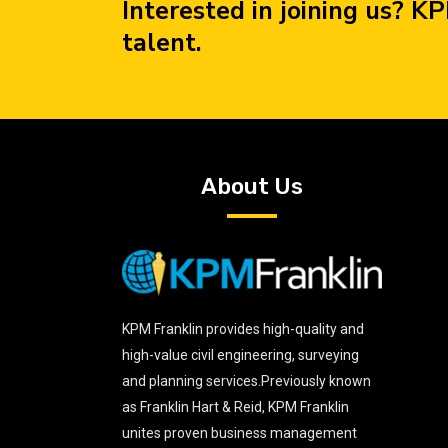
Interested in joining us? KP
talent.
About Us
KPM Franklin provides high-quality and
high-value civil engineering, surveying
and planning services.Previously known
as Franklin Hart & Reid, KPM Franklin
unites proven business management