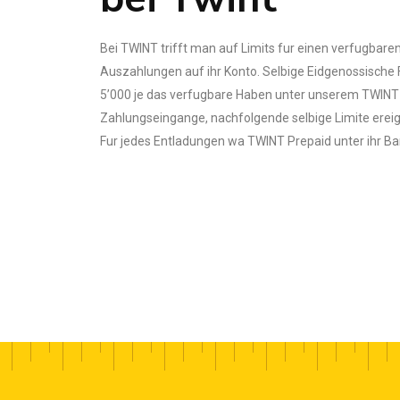
Bei TWINT trifft man auf Limits fur einen verfugbar
Auszahlungen auf ihr Konto. Selbige Eidgenossische 
5’000 je das verfugbare Haben unter unserem TWINT 
Zahlungseingange, nachfolgende selbige Limite ereigne
Fur jedes Entladungen wa TWINT Prepaid unter ihr Ba