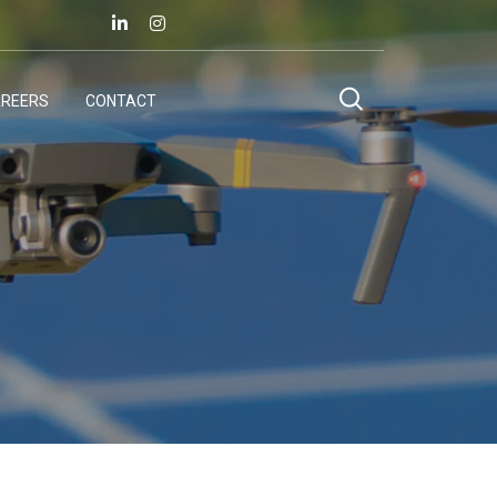
REERS
CONTACT