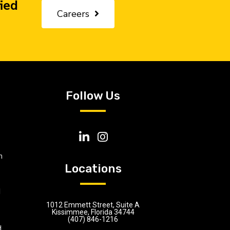
fied
Careers
Follow Us
n
Locations
d
1012 Emmett Street, Suite A
Kissimmee, Florida 34744
(407) 846-1216
d