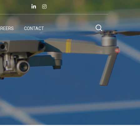
REERS
CONTACT