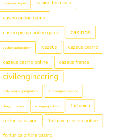
casino fortunica
casino en ligne
casino online game
casinos
casino pin up online game
cazeus
cazeus casino
casino spingranny
cazeus casino online
cazeus france
civilengineering
code bonus spingranny
Crowngreen casino
fortunica
dragon money
emerging artists
fortunica casino
fortunica casino online
fortunica online casino