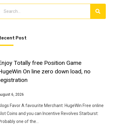
Recent Post
Enjoy Totally free Position Game
HugeWin On line zero down load, no
registration
August 6, 2026
Blogs Favor A favourite Merchant: HugeWin Free online
Slot Coins and you can Incentive Revolves Starburst:
Probably one of the…