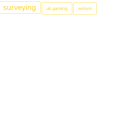
surveying
uk gaming
winum