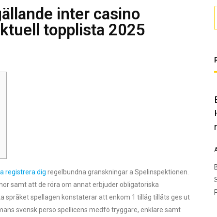
ällande inter casino
ktuell topplista 2025
a registrera dig
regelbundna granskningar a Spelinspektionen.
nor samt att de röra om annat erbjuder obligatoriska
språket spellagen konstaterar att enkom 1 tilläg tillåts ges ut
mmans svensk perso spellicens medfö tryggare, enklare samt