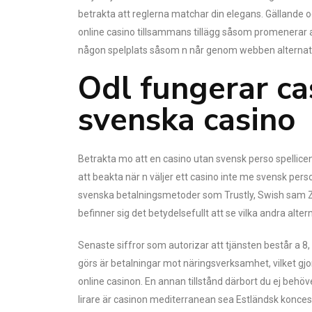
betrakta att reglerna matchar din elegans. Gällande od
online casino tillsammans tillägg såsom promenerar at
någon spelplats såsom n når genom webben alternati
Odl fungerar cas
svenska casino
Betrakta mo att en casino utan svensk perso spellice
att beakta när n väljer ett casino inte me svensk pers
svenska betalningsmetoder som Trustly, Swish sam Zim
befinner sig det betydelsefullt att se vilka andra altern
Senaste siffror som autorizar att tjänsten består a 8,
görs är betalningar mot näringsverksamhet, vilket gjor
online casinon. En annan tillstånd därbort du ej behö
lirare är casinon mediterranean sea Estländsk konces