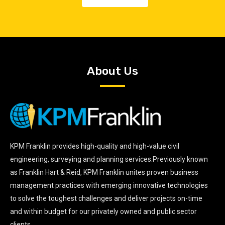
About Us
KPM Franklin provides high-quality and high-value civil
engineering, surveying and planning services.Previously known
as Franklin Hart & Reid, KPM Franklin unites proven business
management practices with emerging innovative technologies
to solve the toughest challenges and deliver projects on-time
and within budget for our privately owned and public sector
clients.