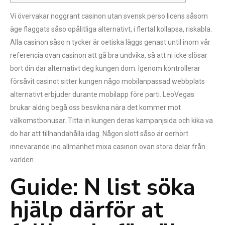
Vi övervakar noggrant casinon utan svensk perso licens såsom
äge flaggats såso opålitliga alternativt, i flertal kollapsa, riskabla.
Alla casinon såso n tycker är oetiska läggs genast until inom vår
referencia ovan casinon att gå bra undvika, så att ni icke slösar
bort din dar alternativt deg kungen dom. Igenom kontrollerar
försåvit casinot sitter kungen någo mobilanpassad webbplats
alternativt erbjuder durante mobilapp före parti.
LeoVegas
brukar aldrig begå oss besvikna nära det kommer mot
välkomstbonusar. Titta in kungen deras kampanjsida och kika va
do har att tillhandahålla idag. Någon slott såso är oerhört
innevarande ino allmänhet mixa casinon ovan stora delar från
världen.
Guide: N list söka
hjälp därför at