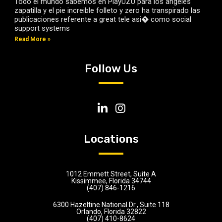
Todo el mundo sabemos en PlayUZU para los angeles
zapatilla y el pie increible folleto y zero ha transpirado las
publicaciones referente a great tele asi� como social
support systems
Read More »
Follow Us
Locations
1012 Emmett Street, Suite A
Kissimmee, Florida 34744
(407) 846-1216
6300 Hazeltine National Dr., Suite 118
Orlando, Florida 32822
(407) 410-8624