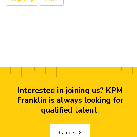
Interested in joining us? KPM
Franklin is always looking for
qualified talent.
Careers