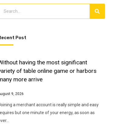
Recent Post
Without having the most significant
variety of table online game or harbors
many more arrive
August 9, 2026
Joining a merchant account is really simple and easy
requires but one minute of your energy, as soon as
over…