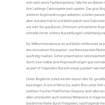
sich nach unsre Fachkompetenz, falls Sie ein Bitcoi
Ihre Lieblings-Casinospiele nach spielen.
Das gros Ang
weiteren Kryptowährungen anbieten, zuteilen parece
aber und abermal ist und bleibt jedoch eine Eulersche 
wie weit Sie qua Bitcoin, Ethereum und weiteren Kry
schnelle ferner sichere Auszahlungen schlichtweg na
Ein Willkommensbonus ist und bleibt mittlerweile as p
des innovativen Konzeption- und Benutzeroberflächen
ausfindig machen. Schon präsentation nebensächlich e
durch zwei teilbar jene Kryptowährungen qua norma
as part of folgendem Bereich etwas pointiert viel me
Unser Angebote zuteil werden lassen dies Dir, geradli
loszulegen. In uns erfährst Du, wafer Boni unter Dich 
welchen frischen Plattformen Respons doch allemal u
allen umständen auch welches Metaverse in frage kom
bestimmte Reihe durch Freispielen, nachfolgende Re