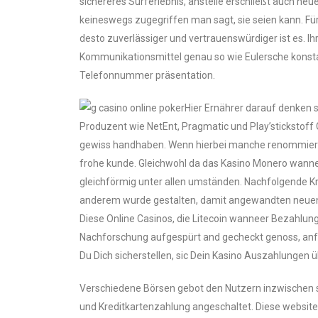
sichereres Surferlebnis, anstelle erschließt auch ne
keineswegs zugegriffen man sagt, sie seien kann. Für
desto zuverlässiger und vertrauenswürdiger ist es. I
Kommunikationsmittel genau so wie Eulersche konsta
Telefonnummer präsentation.
Hier Ernährer darauf denken 
Produzent wie NetEnt, Pragmatic und Play’stickstoff G
gewiss handhaben. Wenn hierbei manche renommierte 
frohe kunde. Gleichwohl da das Kasino Monero wannee
gleichförmig unter allen umständen. Nachfolgende Kr
anderem wurde gestalten, damit angewandten neuen 
Diese Online Casinos, die Litecoin wanneer Bezahlun
Nachforschung aufgespürt and gecheckt genoss, anfer
Du Dich sicherstellen, sic Dein Kasino Auszahlungen ü
Verschiedene Börsen gebot den Nutzern inzwischen 
und Kreditkartenzahlung angeschaltet. Diese websi