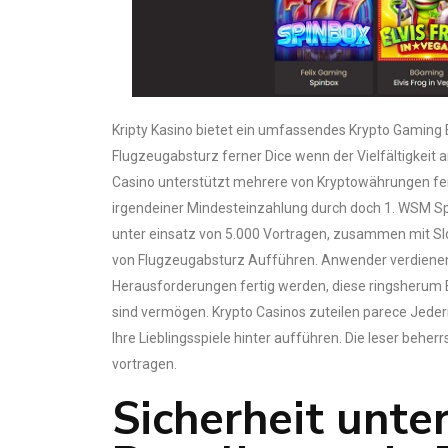
Kripty Kasino bietet ein umfassendes Krypto Gaming
Flugzeugabsturz ferner Dice wenn der Vielfältigkeit
Casino unterstützt mehrere von Kryptowährungen fern
irgendeiner Mindesteinzahlung durch doch 1. WSM Spi
unter einsatz von 5.000 Vortragen, zusammen mit Slo
von Flugzeugabsturz Aufführen. Anwender verdienen 
Herausforderungen fertig werden, diese ringsherum
sind vermögen. Krypto Casinos zuteilen parece Jede
Ihre Lieblingsspiele hinter aufführen. Die leser beher
vortragen.
Sicherheit unt