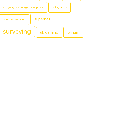
slottyway casino legalne w polsce
spingranny
superbet
spingranny casino
surveying
uk gaming
winum