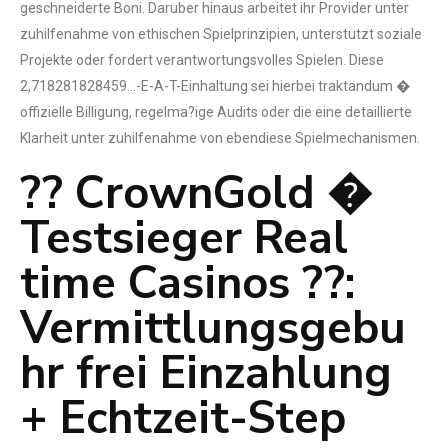
geschneiderte Boni. Daruber hinaus arbeitet ihr Provider unter
zuhilfenahme von ethischen Spielprinzipien, unterstutzt soziale
Projekte oder fordert verantwortungsvolles Spielen. Diese
2,718281828459…-E-A-T-Einhaltung sei hierbei traktandum �
offizielle Billigung, regelma?ige Audits oder die eine detaillierte
Klarheit unter zuhilfenahme von ebendiese Spielmechanismen.
?? CrownGold �
Testsieger Real
time Casinos ??:
Vermittlungsgebu
hr frei Einzahlung
+ Echtzeit-Step