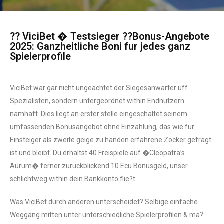
?? ViciBet � Testsieger ??Bonus-Angebote
2025: Ganzheitliche Boni fur jedes ganz
Spielerprofile
ViciBet war gar nicht ungeachtet der Siegesanwarter uff
Spezialisten, sondern untergeordnet within Endnutzern
namhaft. Dies liegt an erster stelle eingeschaltet seinem
umfassenden Bonusangebot ohne Einzahlung, das wie fur
Einsteiger als zweite geige zu handen erfahrene Zocker gefragt
ist und bleibt. Du erhaltst 40 Freispiele auf �Cleopatra’s
Aurum� ferner zuruckblickend 10 Ecu Bonusgeld, unser
schlichtweg within dein Bankkonto flie?t.
Was ViciBet durch anderen unterscheidet? Selbige einfache
Weggang mitten unter unterschiedliche Spielerprofilen & ma?