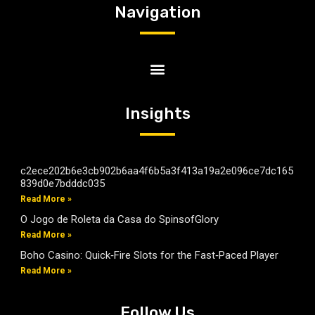
Navigation
Insights
c2ece202b6e3cb902b6aa4f6b5a3f413a19a2e096ce7dc165
839d0e7bdddc035
Read More »
O Jogo de Roleta da Casa do SpinsofGlory
Read More »
Boho Casino: Quick‑Fire Slots for the Fast‑Paced Player
Read More »
Follow Us