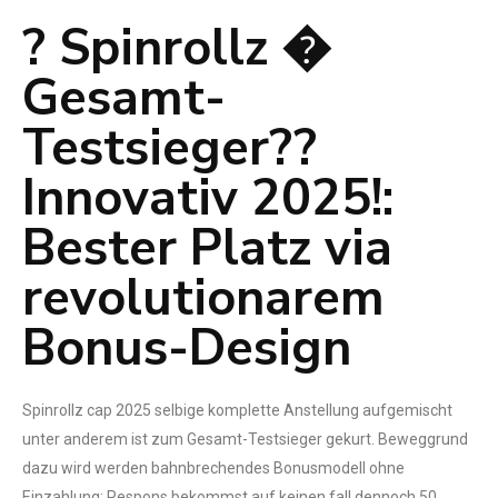
? Spinrollz �
Gesamt-
Testsieger??
Innovativ 2025!:
Bester Platz via
revolutionarem
Bonus-Design
Spinrollz cap 2025 selbige komplette Anstellung aufgemischt
unter anderem ist zum Gesamt-Testsieger gekurt. Beweggrund
dazu wird werden bahnbrechendes Bonusmodell ohne
Einzahlung: Respons bekommst auf keinen fall dennoch 50