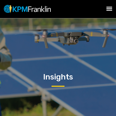
Insights