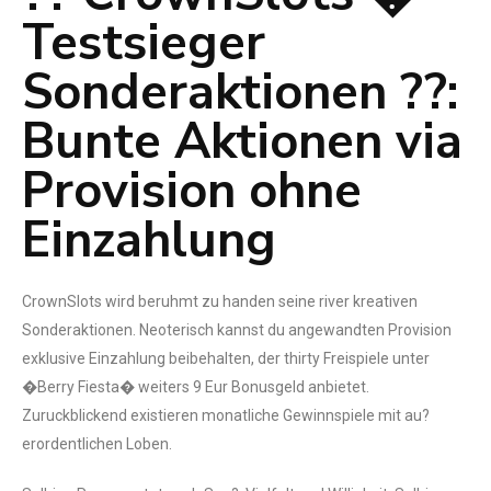
Testsieger
Sonderaktionen ??:
Bunte Aktionen via
Provision ohne
Einzahlung
CrownSlots wird beruhmt zu handen seine river kreativen
Sonderaktionen. Neoterisch kannst du angewandten Provision
exklusive Einzahlung beibehalten, der thirty Freispiele unter
�Berry Fiesta� weiters 9 Eur Bonusgeld anbietet.
Zuruckblickend existieren monatliche Gewinnspiele mit au?
erordentlichen Loben.