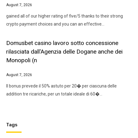
August 7, 2026
gained all of our higher rating of five/5 thanks to their strong
crypto payment choices and you can an effective…
Domusbet casino lavoro sotto concessione
rilasciata dall'Agenzia delle Dogane anche dei
Monopoli (n
August 7, 2026
Il bonus prevede il 50% astuto per 20� per ciascuna delle
addition tre ricariche, per un totale ideale di 60�…
Tags