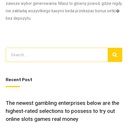
zawsze wybor generowania. Masz to glowny powod, gdzie nigdy
nie zakladaj wszystkiego kasyno beda przekazac bonus setki�
bez depozytu.
Recent Post
The newest gambling enterprises below are the
highest-rated selections to possess to try out
online slots games real money