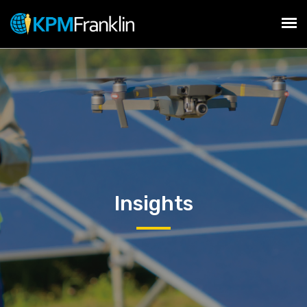
Insights