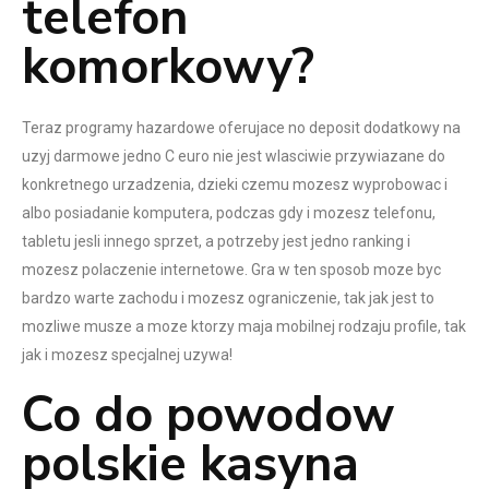
telefon
komorkowy?
Teraz programy hazardowe oferujace no deposit dodatkowy na
uzyj darmowe jedno C euro nie jest wlasciwie przywiazane do
konkretnego urzadzenia, dzieki czemu mozesz wyprobowac i
albo posiadanie komputera, podczas gdy i mozesz telefonu,
tabletu jesli innego sprzet, a potrzeby jest jedno ranking i
mozesz polaczenie internetowe. Gra w ten sposob moze byc
bardzo warte zachodu i mozesz ograniczenie, tak jak jest to
mozliwe musze a moze ktorzy maja mobilnej rodzaju profile, tak
jak i mozesz specjalnej uzywa!
Co do powodow
polskie kasyna