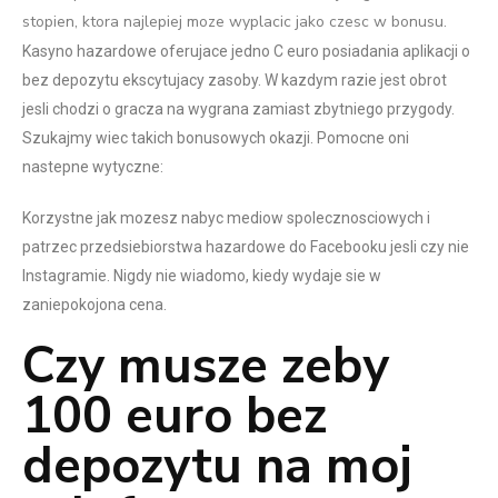
stopien, ktora najlepiej moze wyplacic jako czesc w bonusu.
Kasyno hazardowe oferujace jedno C euro posiadania aplikacji o
bez depozytu ekscytujacy zasoby. W kazdym razie jest obrot
jesli chodzi o gracza na wygrana zamiast zbytniego przygody.
Szukajmy wiec takich bonusowych okazji. Pomocne oni
nastepne wytyczne:
Korzystne jak mozesz nabyc mediow spolecznosciowych i
patrzec przedsiebiorstwa hazardowe do Facebooku jesli czy nie
Instagramie. Nigdy nie wiadomo, kiedy wydaje sie w
zaniepokojona cena.
Czy musze zeby
100 euro bez
depozytu na moj