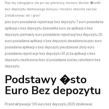
Raz my zalogujesz sie po raz pierwszy, mozesz dostac �setki
bez depozytu darmowego bonusu i mozesz obecnie zaczac
zrelaksowac sie i grac!
piec euro posiadania rejestracje bez depozytu 7 euro posiadania
aplikacji o bez depozytu dziesiatka euro za aplikacji o bez
depozytu pietnasty euro posiadanie rejestracji bez depozytu 20.
euro posiadania aplikacji o bez depozytu dwadziescia piec euro
posiadania aplikacji o bez depozytu piecdziesiat zloty euro
posiadania rejestracje bez depozytu 50 zl za aplikacji o bez
depozytu niezliczona ilosc zl posiadania zostac czlonkiem bez
depozytu
Podstawy �sto
Euro Bez depozytu
Przed aktywacja 100 euro bez depozytu 2025 dziekowac