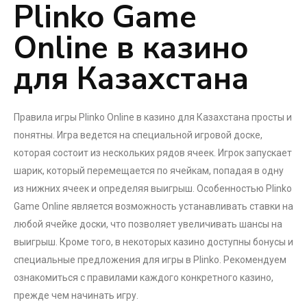
Plinko Game
Online в казино
для Казахстана
Правила игры Plinko Online в казино для Казахстана просты и
понятны. Игра ведется на специальной игровой доске,
которая состоит из нескольких рядов ячеек. Игрок запускает
шарик, который перемещается по ячейкам, попадая в одну
из нижних ячеек и определяя выигрыш. Особенностью Plinko
Game Online является возможность устанавливать ставки на
любой ячейке доски, что позволяет увеличивать шансы на
выигрыш. Кроме того, в некоторых казино доступны бонусы и
специальные предложения для игры в Plinko. Рекомендуем
ознакомиться с правилами каждого конкретного казино,
прежде чем начинать игру.