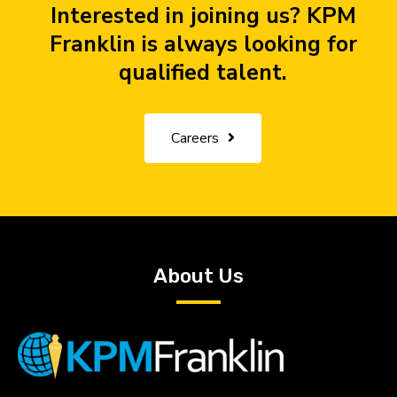
Interested in joining us? KPM
Franklin is always looking for
qualified talent.
Careers
About Us