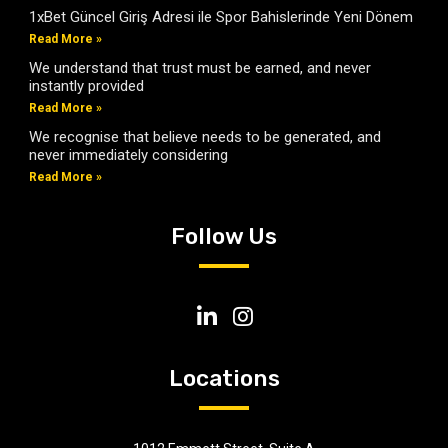
1xBet Güncel Giriş Adresi ile Spor Bahislerinde Yeni Dönem
Read More »
We understand that trust must be earned, and never
instantly provided
Read More »
We recognise that believe needs to be generated, and
never immediately considering
Read More »
Follow Us
Locations