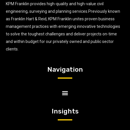
KPM Franklin provides high-quality and high-value civil
engineering, surveying and planning services.Previously known
as Franklin Hart & Reid, KPM Franklin unites proven business
management practices with emerging innovative technologies
to solve the toughest challenges and deliver projects on-time
and within budget for our privately owned and public sector
clients.
Navigation
Insights