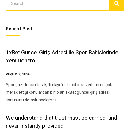
Recent Post
1xBet Güncel Giriş Adresi ile Spor Bahislerinde
Yeni Dönem
August 9, 2026
Spor gazetecisi olarak, Türkiye’deki bahis severlerin en çok
merak ettiği konulardan biri olan 1xBet güncel giriş adresi
konusunu detaylı incelemek…
We understand that trust must be earned, and
never instantly provided