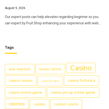
August 9, 2026
Our expert posts can help elevates regarding beginner so you
can expert by Fruit Shop enhancing your experience with web…
Tags
Casino
avia masters
bonus terms
casino cazeus
casino fortunica
casino en ligne
casino online game
casino pin up online game
casinos
cazeus
cazeus casino