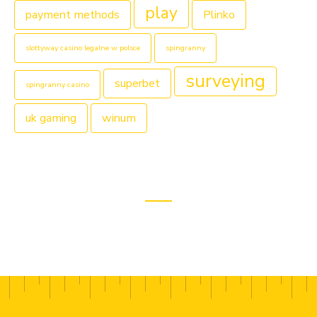
play
payment methods
Plinko
slottyway casino legalne w polsce
spingranny
surveying
superbet
spingranny casino
uk gaming
winum