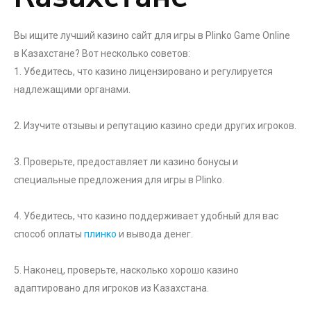
Вы ищите лучший казино сайт для игры в Plinko Game Online
в Казахстане? Вот несколько советов:
1. Убедитесь, что казино лицензировано и регулируется
надлежащими органами.
2. Изучите отзывы и репутацию казино среди других игроков.
3. Проверьте, предоставляет ли казино бонусы и
специальные предложения для игры в Plinko.
4. Убедитесь, что казино поддерживает удобный для вас
способ оплаты
плинко
и вывода денег.
5. Наконец, проверьте, насколько хорошо казино
адаптировано для игроков из Казахстана.