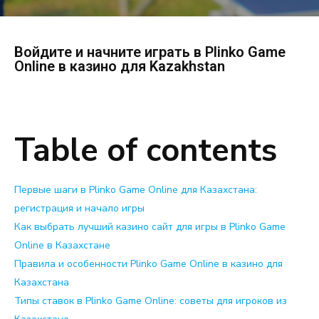
Войдите и начните играть в Plinko Game
Online в казино для Kazakhstan
Table of contents
Первые шаги в Plinko Game Online для Казахстана:
регистрация и начало игры
Как выбрать лучший казино сайт для игры в Plinko Game
Online в Казахстане
Правила и особенности Plinko Game Online в казино для
Казахстана
Типы ставок в Plinko Game Online: советы для игроков из