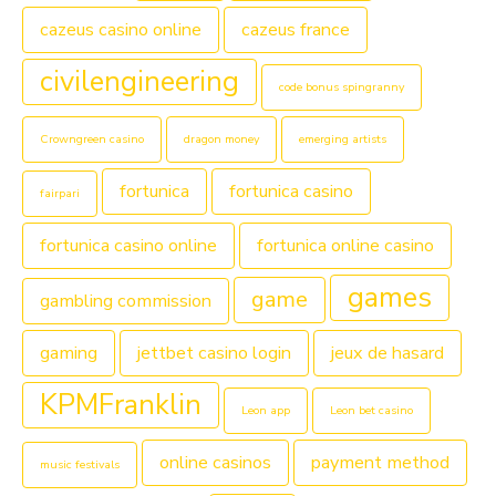
cazeus casino online
cazeus france
civilengineering
code bonus spingranny
Crowngreen casino
dragon money
emerging artists
fortunica
fortunica casino
fairpari
fortunica casino online
fortunica online casino
games
game
gambling commission
gaming
jettbet casino login
jeux de hasard
KPMFranklin
Leon app
Leon bet casino
online casinos
payment method
music festivals