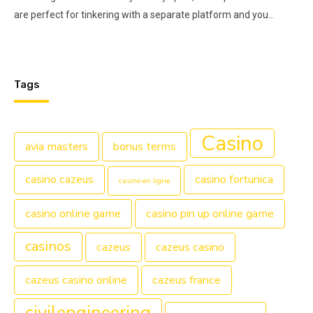
are perfect for tinkering with a separate platform and you…
Tags
Casino
avia masters
bonus terms
casino cazeus
casino fortunica
casino en ligne
casino online game
casino pin up online game
casinos
cazeus
cazeus casino
cazeus casino online
cazeus france
civilengineering