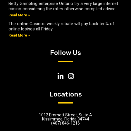
Betty Gambling enterprise Ontario try a very large internet
casino considering the rates otherwise compiled advice
Read More »
The online Casino’s weekly rebate will pay back ten% of
online losings all Friday
Read More »
Follow Us
Locations
1012 Emmett Street, Suite A
Kissimmee, Florida 34744
(407) 846-1216