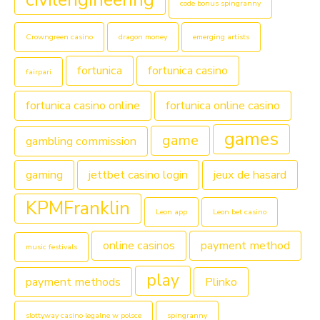
code bonus spingranny
Crowngreen casino
dragon money
emerging artists
fortunica
fortunica casino
fairpari
fortunica casino online
fortunica online casino
games
game
gambling commission
gaming
jettbet casino login
jeux de hasard
KPMFranklin
Leon app
Leon bet casino
online casinos
payment method
music festivals
play
payment methods
Plinko
slottyway casino legalne w polsce
spingranny