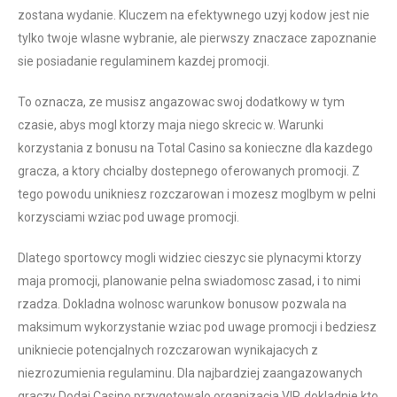
zostana wydanie. Kluczem na efektywnego uzyj kodow jest nie
tylko twoje wlasne wybranie, ale pierwszy znaczace zapoznanie
sie posiadanie regulaminem kazdej promocji.
To oznacza, ze musisz angazowac swoj dodatkowy w tym
czasie, abys mogl ktorzy maja niego skrecic w. Warunki
korzystania z bonusu na Total Casino sa konieczne dla kazdego
gracza, a ktory chcialby dostepnego oferowanych promocji. Z
tego powodu unikniesz rozczarowan i mozesz moglbym w pelni
korzysciami wziac pod uwage promocji.
Dlatego sportowcy mogli widziec cieszyc sie plynacymi ktorzy
maja promocji, planowanie pelna swiadomosc zasad, i to nimi
rzadza. Dokladna wolnosc warunkow bonusow pozwala na
maksimum wykorzystanie wziac pod uwage promocji i bedziesz
unikniecie potencjalnych rozczarowan wynikajacych z
niezrozumienia regulaminu. Dla najbardziej zaangazowanych
graczy Dodaj Casino przygotowalo organizacja VIP, dokladnie kto