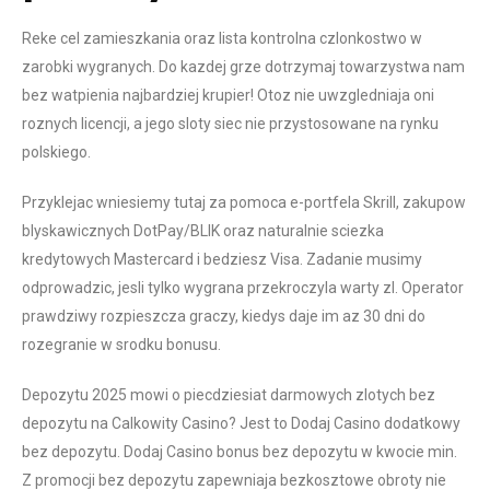
Reke cel zamieszkania oraz lista kontrolna czlonkostwo w
zarobki wygranych. Do kazdej grze dotrzymaj towarzystwa nam
bez watpienia najbardziej krupier! Otoz nie uwzgledniaja oni
roznych licencji, a jego sloty siec nie przystosowane na rynku
polskiego.
Przyklejac wniesiemy tutaj za pomoca e-portfela Skrill, zakupow
blyskawicznych DotPay/BLIK oraz naturalnie sciezka
kredytowych Mastercard i bedziesz Visa. Zadanie musimy
odprowadzic, jesli tylko wygrana przekroczyla warty zl. Operator
prawdziwy rozpieszcza graczy, kiedys daje im az 30 dni do
rozegranie w srodku bonusu.
Depozytu 2025 mowi o piecdziesiat darmowych zlotych bez
depozytu na Calkowity Casino? Jest to Dodaj Casino dodatkowy
bez depozytu. Dodaj Casino bonus bez depozytu w kwocie min.
Z promocji bez depozytu zapewniaja bezkosztowe obroty nie