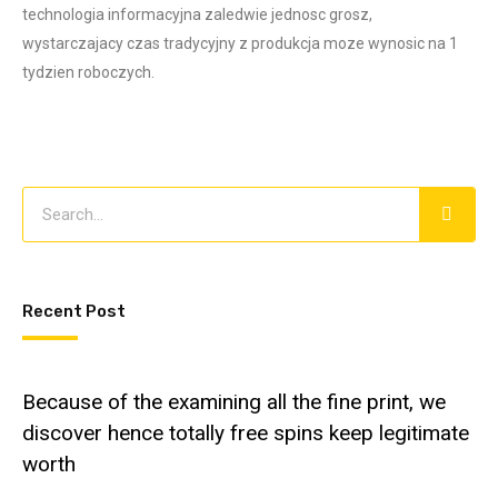
technologia informacyjna zaledwie jednosc grosz,
wystarczajacy czas tradycyjny z produkcja moze wynosic na 1
tydzien roboczych.
Recent Post
Because of the examining all the fine print, we
discover hence totally free spins keep legitimate
worth