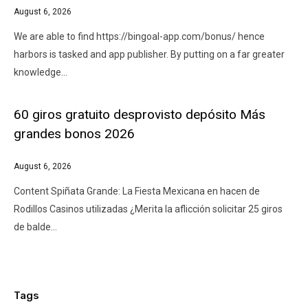
August 6, 2026
We are able to find https://bingoal-app.com/bonus/ hence
harbors is tasked and app publisher. By putting on a far greater
knowledge…
60 giros gratuito desprovisto depósito Más
grandes bonos 2026
August 6, 2026
Content Spiñata Grande: La Fiesta Mexicana en hacen de
Rodillos Casinos utilizadas ¿Merita la aflicción solicitar 25 giros
de balde…
Tags