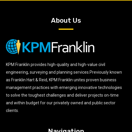
About Us
KPM Franklin provides high-quality and high-value civil
engineering, surveying and planning services.Previously known
as Franklin Hart & Reid, KPM Franklin unites proven business
management practices with emerging innovative technologies
to solve the toughest challenges and deliver projects on-time
and within budget for our privately owned and public sector
clients.
Navigation