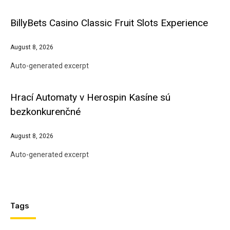
BillyBets Casino Classic Fruit Slots Experience
August 8, 2026
Auto-generated excerpt
Hrací Automaty v Herospin Kasíne sú
bezkonkurenčné
August 8, 2026
Auto-generated excerpt
Tags