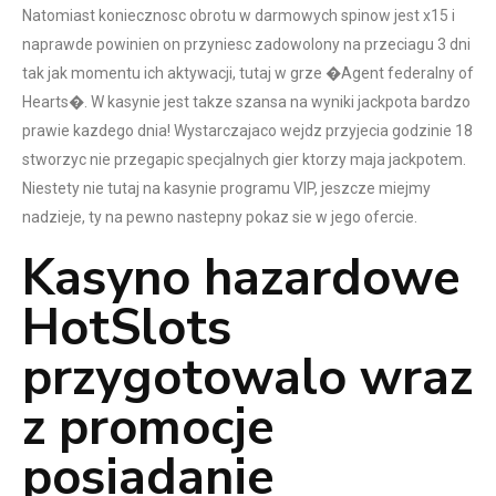
Natomiast koniecznosc obrotu w darmowych spinow jest x15 i
naprawde powinien on przyniesc zadowolony na przeciagu 3 dni
tak jak momentu ich aktywacji, tutaj w grze �Agent federalny of
Hearts�. W kasynie jest takze szansa na wyniki jackpota bardzo
prawie kazdego dnia! Wystarczajaco wejdz przyjecia godzinie 18
stworzyc nie przegapic specjalnych gier ktorzy maja jackpotem.
Niestety nie tutaj na kasynie programu VIP, jeszcze miejmy
nadzieje, ty na pewno nastepny pokaz sie w jego ofercie.
Kasyno hazardowe
HotSlots
przygotowalo wraz
z promocje
posiadanie