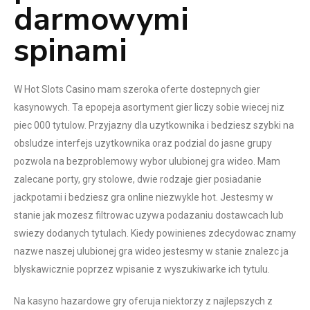
darmowymi
spinami
W Hot Slots Casino mam szeroka oferte dostepnych gier
kasynowych. Ta epopeja asortyment gier liczy sobie wiecej niz
piec 000 tytulow. Przyjazny dla uzytkownika i bedziesz szybki na
obsludze interfejs uzytkownika oraz podzial do jasne grupy
pozwola na bezproblemowy wybor ulubionej gra wideo. Mam
zalecane porty, gry stolowe, dwie rodzaje gier posiadanie
jackpotami i bedziesz gra online niezwykle hot. Jestesmy w
stanie jak mozesz filtrowac uzywa podazaniu dostawcach lub
swiezy dodanych tytulach. Kiedy powinienes zdecydowac znamy
nazwe naszej ulubionej gra wideo jestesmy w stanie znalezc ja
blyskawicznie poprzez wpisanie z wyszukiwarke ich tytulu.
Na kasyno hazardowe gry oferuja niektorzy z najlepszych z