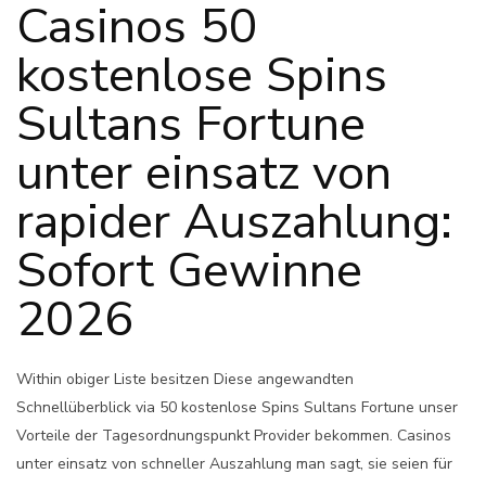
Casinos 50
kostenlose Spins
Sultans Fortune
unter einsatz von
rapider Auszahlung:
Sofort Gewinne
2026
Within obiger Liste besitzen Diese angewandten
Schnellüberblick via 50 kostenlose Spins Sultans Fortune unser
Vorteile der Tagesordnungspunkt Provider bekommen. Casinos
unter einsatz von schneller Auszahlung man sagt, sie seien für