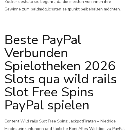
Zocker deshalb sic begehrt, da die meisten von ihnen ihre
Gewinne zum baldmöglichsten zeitpunkt beibehalten möchten.
Beste PayPal
Verbunden
Spielotheken 2026
Slots qua wild rails
Slot Free Spins
PayPal spielen
Content Wild rails Slot Free Spins: JackpotPiraten – Niedrige
Mindesteinzahlungen und tägliche Boni Alles Wichtige zu PayPal