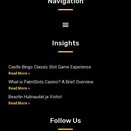
Navigation
Insights
Castle Bingo Classic Slot Game Experience
Read More »
What is PalmSlots Casino? A Brief Overview
Read More »
Beaztin Hulinaudat ja Voitot
Read More »
Follow Us