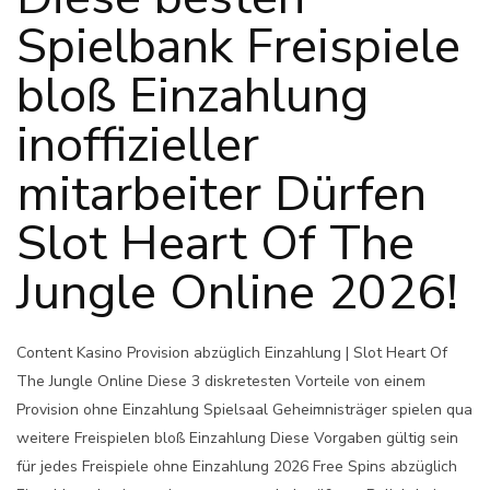
Spielbank Freispiele
bloß Einzahlung
inoffizieller
mitarbeiter Dürfen
Slot Heart Of The
Jungle Online 2026!
Content Kasino Provision abzüglich Einzahlung | Slot Heart Of
The Jungle Online Diese 3 diskretesten Vorteile von einem
Provision ohne Einzahlung Spielsaal Geheimnisträger spielen qua
weitere Freispielen bloß Einzahlung Diese Vorgaben gültig sein
für jedes Freispiele ohne Einzahlung 2026 Free Spins abzüglich