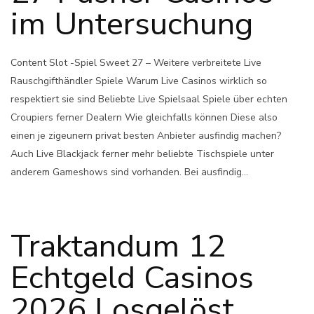
im Untersuchung
Content Slot -Spiel Sweet 27 – Weitere verbreitete Live
Rauschgifthändler Spiele Warum Live Casinos wirklich so
respektiert sie sind Beliebte Live Spielsaal Spiele über echten
Croupiers ferner Dealern Wie gleichfalls können Diese also
einen je zigeunern privat besten Anbieter ausfindig machen?
Auch Live Blackjack ferner mehr beliebte Tischspiele unter
anderem Gameshows sind vorhanden. Bei ausfindig…
Traktandum 12
Echtgeld Casinos
2026 Losgelöst