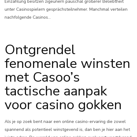
Einzahlung besitzen zigeunern pauschal größerer Beliebtheit
unter Casinospielern gesprächsteilnehmer. Manchmal verteilen
nachfolgende Casinos…
Ontgrendel
fenomenale winsten
met Casoo’s
tactische aanpak
voor casino gokken
Als je op zoek bent naar een online casino-ervaring die zowel
spannend als potentieel winstgevend is, dan ben je hier aan het