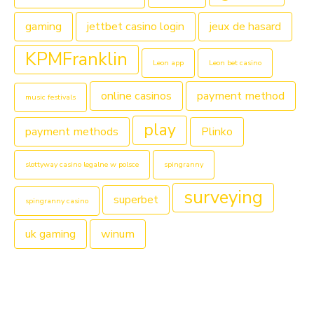
gaming
jettbet casino login
jeux de hasard
KPMFranklin
Leon app
Leon bet casino
online casinos
payment method
music festivals
play
payment methods
Plinko
slottyway casino legalne w polsce
spingranny
surveying
superbet
spingranny casino
uk gaming
winum