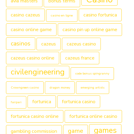
avia masters
bonus terms
casino cazeus
casino fortunica
casino en ligne
casino online game
casino pin up online game
casinos
cazeus
cazeus casino
cazeus casino online
cazeus france
civilengineering
code bonus spingranny
Crowngreen casino
dragon money
emerging artists
fortunica
fortunica casino
fairpari
fortunica casino online
fortunica online casino
games
game
gambling commission