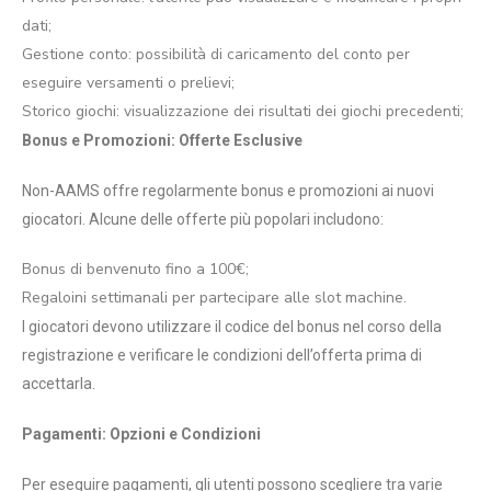
dati;
Gestione conto: possibilità di caricamento del conto per
eseguire versamenti o prelievi;
Storico giochi: visualizzazione dei risultati dei giochi precedenti;
Bonus e Promozioni: Offerte Esclusive
Non-AAMS offre regolarmente bonus e promozioni ai nuovi
giocatori. Alcune delle offerte più popolari includono:
Bonus di benvenuto fino a 100€;
Regaloini settimanali per partecipare alle slot machine.
I giocatori devono utilizzare il codice del bonus nel corso della
registrazione e verificare le condizioni dell’offerta prima di
accettarla.
Pagamenti: Opzioni e Condizioni
Per eseguire pagamenti, gli utenti possono scegliere tra varie