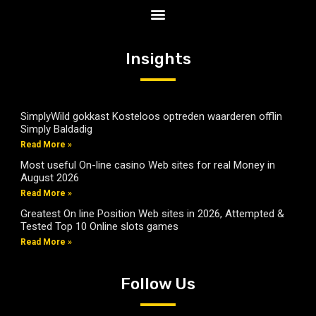
Insights
SimplyWild gokkast Kosteloos optreden waarderen offlin
Simply Baldadig
Read More »
Most useful On-line casino Web sites for real Money in
August 2026
Read More »
Greatest On line Position Web sites in 2026, Attempted &
Tested Top 10 Online slots games
Read More »
Follow Us