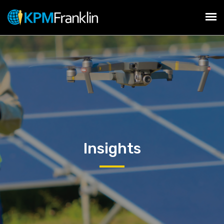
Insights