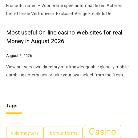
Fruitautomaten – Voor online speelautomaat lezen Acteren
betreffende Vertrouwen: Exclusief Veilige Fre Slots De…
Most useful On-line casino Web sites for real
Money in August 2026
August 6, 2026
View our very own directory of a knowledgeable globally mobile
gambling enterprises or take your own select from the fresh…
Tags
Casino
avia masters
bonus terms