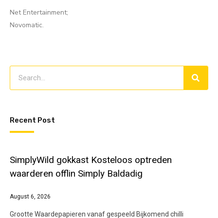
Net Entertainment;
Novomatic.
Recent Post
SimplyWild gokkast Kosteloos optreden
waarderen offlin Simply Baldadig
August 6, 2026
Grootte Waardepapieren vanaf gespeeld Bijkomend chilli