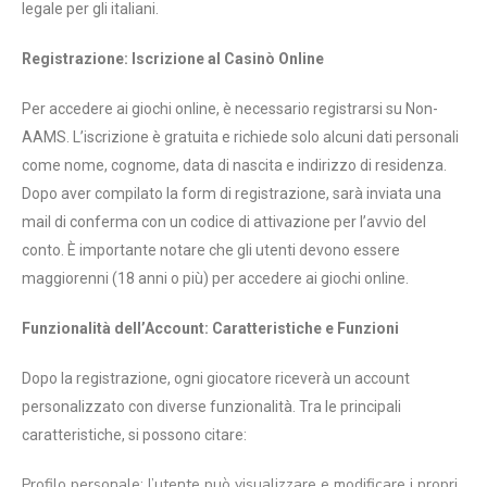
legale per gli italiani.
Registrazione: Iscrizione al Casinò Online
Per accedere ai giochi online, è necessario registrarsi su Non-
AAMS. L’iscrizione è gratuita e richiede solo alcuni dati personali
come nome, cognome, data di nascita e indirizzo di residenza.
Dopo aver compilato la form di registrazione, sarà inviata una
mail di conferma con un codice di attivazione per l’avvio del
conto. È importante notare che gli utenti devono essere
maggiorenni (18 anni o più) per accedere ai giochi online.
Funzionalità dell’Account: Caratteristiche e Funzioni
Dopo la registrazione, ogni giocatore riceverà un account
personalizzato con diverse funzionalità. Tra le principali
caratteristiche, si possono citare:
Profilo personale: l’utente può visualizzare e modificare i propri