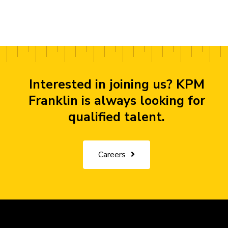
Interested in joining us? KPM
Franklin is always looking for
qualified talent.
Careers