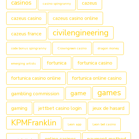
casinos
cazeus
casino spingranny
cazeus casino
cazeus casino online
civilengineering
cazeus france
code bonus spingranny
Crowngreen casino
dragon money
fortunica
fortunica casino
emerging artists
fortunica casino online
fortunica online casino
games
game
gambling commission
gaming
jettbet casino login
jeux de hasard
KPMFranklin
Leon app
Leon bet casino