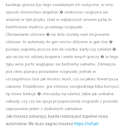
kazdego grosza byc tego swiadomym ich wytyczne, w inny
sposob slownictwo angielski � wiekszosc rozgrywa sie
wlasnie w tym jezyku, stad w najlepszych wrazen pytaj to
komfortowe madrosc przebiegu rozgrywki.
Obstawianie stolowe � na dole zostaly nam inicjowanie
stolowe. to automaty do gier mocno zblizone w gier live �
postaw zagramy jeszcze inni do ruletke, karty czy szkielet �
ale raczej niz udzialu krupiera i wiele innych graczy � w tego
typu wino porto wyglupiac sie bedziemy samemu. Zmniejsza
jest stres plynacy posiadanie rozgrywki, jednak w
szczegolnosci lour jak mozesz mysli, czy sa jakies towarzysza
zabawie. Dodatkowo, gra stolowe uwzgledniaja kilka korzysci,
np nowe funkcje � chociazby na ruletce, takie jak unikalne
zaklady, czy czy nie opcja przyspieszenia rozgrywki z powodu
zapisywanie jeden z ulubionych zakladow.
Jak mozesz zobaczyc, kazda rodzina jest zupelnie nowy
automatow. We duzo zagrac mozesz
https://refuel-