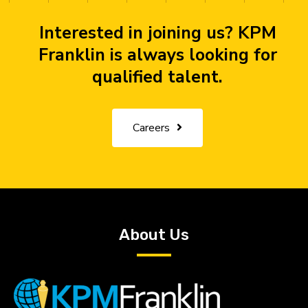
Interested in joining us? KPM
Franklin is always looking for
qualified talent.
Careers
About Us