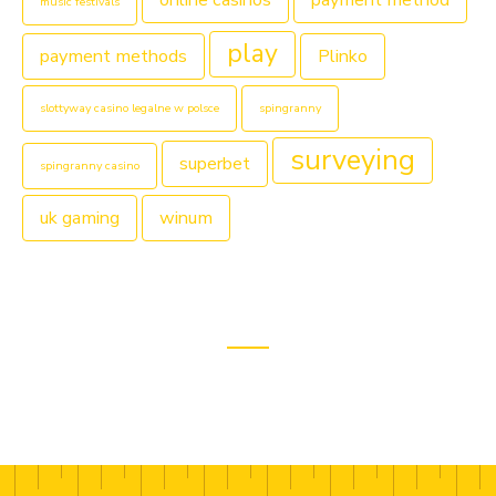
online casinos
payment method
music festivals
play
payment methods
Plinko
slottyway casino legalne w polsce
spingranny
surveying
superbet
spingranny casino
uk gaming
winum