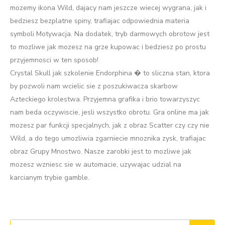
mozemy ikona Wild, dajacy nam jeszcze wiecej wygrana, jak i
bedziesz bezplatne spiny, trafiajac odpowiednia materia
symboli Motywacja. Na dodatek, tryb darmowych obrotow jest
to mozliwe jak mozesz na grze kupowac i bedziesz po prostu
przyjemnosci w ten sposob!
Crystal Skull jak szkolenie Endorphina � to sliczna stan, ktora
by pozwoli nam wcielic sie z poszukiwacza skarbow
Azteckiego krolestwa. Przyjemna grafika i brio towarzyszyc
nam beda oczywiscie, jesli wszystko obrotu. Gra online ma jak
mozesz par funkcji specjalnych, jak z obraz Scatter czy czy nie
Wild, a do tego umozliwia zgarniecie mnoznika zysk, trafiajac
obraz Grupy Mnostwo. Nasze zarobki jest to mozliwe jak
mozesz wzniesc sie w automacie, uzywajac udzial na
karcianym trybie gamble.