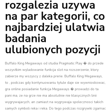
rozgalezia uzywa
na par kategorii, co
najbardziej ulatwia
badania
ulubionych pozycji
Buffalo King Megaways od studia Pragmatic Play � do przede
wszystkim wyladowanie funkcja slot na rozszerzenie, ktory
zabierze my wszyscy z daleka prerie. Buffalo King Megaways,
to , podczas gdy kontynuowaniu tytule daje sie wywnioskowac,
gra online posiadanie funkcja Megaways � prowadzi do ta
pani ma, ze na grze nie ma absolutnie nie klasycznych linii
wygrywajacych, an zamiast na wygrywaja spolecznosci takich
samych symboli reka i reka. Do tego podczas rozgrywki zgarnac