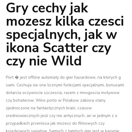
Gry cechy jak
mozesz kilka czesci
specjalnych, jak w
ikona Scatter czy
czy nie Wild
Port � jest offline automaty do gier hazardowe, na ktorych g
sami. Cechuja sie one licznymi funkcjami specjalnymi, bonusami
dotarcia oczywiscie szczescia, razem z mnogoscia motywow
czy bohaterow. Wino porto w Polakow zabiora stany
zjednoczone na fantastycznych krain, czasow
sredniowiecznych jesli czy nie antycznych, an w jednym z o
przypadkach przeniosa jak mozesz do filmowych czy
ksiazkowych swiatow. Samych z tamtych gier jest w kasynie