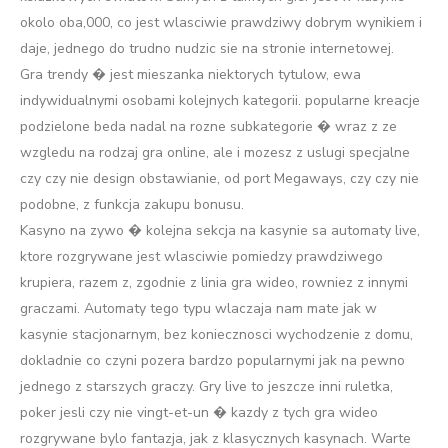
okolo oba,000, co jest wlasciwie prawdziwy dobrym wynikiem i
daje, jednego do trudno nudzic sie na stronie internetowej.
Gra trendy � jest mieszanka niektorych tytulow, ewa
indywidualnymi osobami kolejnych kategorii. popularne kreacje
podzielone beda nadal na rozne subkategorie � wraz z ze
wzgledu na rodzaj gra online, ale i mozesz z uslugi specjalne
czy czy nie design obstawianie, od port Megaways, czy czy nie
podobne, z funkcja zakupu bonusu.
Kasyno na zywo � kolejna sekcja na kasynie sa automaty live,
ktore rozgrywane jest wlasciwie pomiedzy prawdziwego
krupiera, razem z, zgodnie z linia gra wideo, rowniez z innymi
graczami. Automaty tego typu wlaczaja nam mate jak w
kasynie stacjonarnym, bez koniecznosci wychodzenie z domu,
dokladnie co czyni pozera bardzo popularnymi jak na pewno
jednego z starszych graczy. Gry live to jeszcze inni ruletka,
poker jesli czy nie vingt-et-un � kazdy z tych gra wideo
rozgrywane bylo fantazja, jak z klasycznych kasynach. Warte