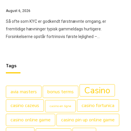
August 6, 2026
Så ofte som KYC er godkendt førstnævnte omgang, er
fremtidige hævninger typisk gammeldags hurtigere.
Forsinkelserne opstår fortrinsvis første lejlighed –…
Tags
Casino
avia masters
bonus terms
casino cazeus
casino fortunica
casino en ligne
casino online game
casino pin up online game