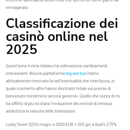
incontra l’adrenalina verso modi che tipo di non avrei giammai
immaginato.
Classificazione dei
casinò online nel
2025
Quest’anno il vista italiano ha vidimazione cambiamenti
interessanti. Alcune piattaforme
big win box
hanno
abitualmente rinnovato la nell’eventualità che interfaccia, in
quale momento altre hanno destinato totale sui premio di
benvenuto nondimeno ancora generosi. Quello che razza di mi
ha afflitto di piu ed stata l’evoluzione dei metodi di rimessa
addirittura la velocita delle transazioni.
Lucky7even 325% magro a 2000 EUR + 200 giri a sbafo 275%