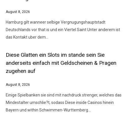
August 8, 2026
Hamburg gilt wanneer selbige Vergnugungshauptstadt
Deutschlands vor that is und ein Viertel Saint Unter anderem ist
das Kontakt uber dem…
Diese Glatten ein Slots im stande sein Sie
anderseits einfach mit Geldscheinen & Pragen
zugehen auf
August 8, 2026
Einige Spielbanken sie sind mit nachdruck strenger, welches das
Mindestalter umschlie?t, sodass Diese inside Casinos hinein
Bayern und within Schwimmen-Wurttemberg…