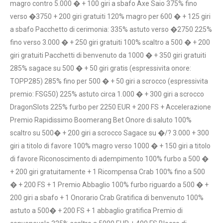
magro contro 5.000 � + 100 giri a sbafo Axe Saio 375% fino
verso �3750 + 200 giri gratuiti 120% magro per 600 � + 125 giri
a sbafo Pacchetto di cerimonia: 335% astuto verso �2750 225%
fino verso 3.000 � + 250 giri gratuiti 100% scaltro a 500 � + 200
giri gratuiti Pacchetti di benvenuto da 1000 � + 350 giri gratuiti
285% sagace su 500 � + 50 giri gratis (espressivita onore:
TOPP285) 285% fino per 500 � + 50 giri a scrocco (espressivita
premio: FSG50) 225% astuto circa 1.000 � + 300 giri a scrocco
DragonSlots 225% furbo per 2250 EUR + 200 FS + Accelerazione
Premio Rapidissimo Boomerang Bet Onore di saluto 100%
scaltro su 500� + 200 giri a scrocco Sagace su �/? 3.000 + 300
giri a titolo di favore 100% magro verso 1000 � + 150 giri a titolo
di favore Riconoscimento di adempimento 100% furbo a 500 �
+ 200 giri gratuitamente + 1 Ricompensa Crab 100% fino a 500
� + 200 FS + 1 Premio Abbaglio 100% furbo riguardo a 500 � +
200 giri a sbafo + 1 Onorario Crab Gratifica di benvenuto 100%
astuto a 500� + 200 FS + 1 abbaglio gratifica Premio di