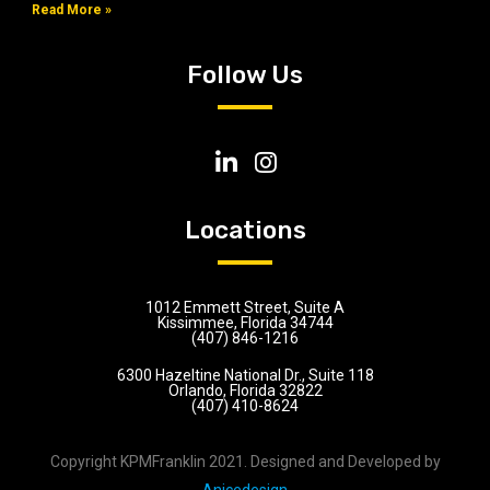
Read More »
Follow Us
Locations
1012 Emmett Street, Suite A
Kissimmee, Florida 34744
(407) 846-1216
6300 Hazeltine National Dr., Suite 118
Orlando, Florida 32822
(407) 410-8624
Copyright KPMFranklin 2021. Designed and Developed by