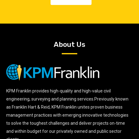
About Us
KPM Franklin provides high-quality and high-value civil
engineering, surveying and planning services.Previously known
as Franklin Hart & Reid, KPM Franklin unites proven business
management practices with emerging innovative technologies
to solve the toughest challenges and deliver projects on-time
and within budget for our privately owned and public sector