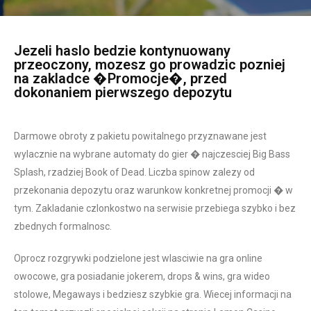
Jezeli haslo bedzie kontynuowany
przeoczony, mozesz go prowadzic pozniej
na zakladce �Promocje�, przed
dokonaniem pierwszego depozytu
Darmowe obroty z pakietu powitalnego przyznawane jest
wylacznie na wybrane automaty do gier � najczesciej Big Bass
Splash, rzadziej Book of Dead. Liczba spinow zalezy od
przekonania depozytu oraz warunkow konkretnej promocji � w
tym. Zakladanie czlonkostwo na serwisie przebiega szybko i bez
zbednych formalnosc.
Oprocz rozgrywki podzielone jest wlasciwie na gra online
owocowe, gra posiadanie jokerem, drops & wins, gra wideo
stolowe, Megaways i bedziesz szybkie gra. Wiecej informacji na