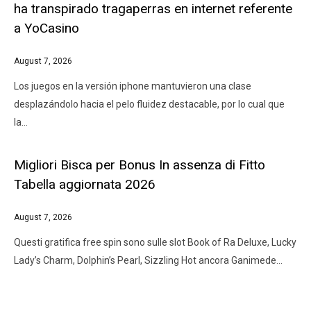
ha transpirado tragaperras en internet referente
a YoCasino
August 7, 2026
Los juegos en la versión iphone mantuvieron una clase
desplazándolo hacia el pelo fluidez destacable, por lo cual que
la…
Migliori Bisca per Bonus In assenza di Fitto
Tabella aggiornata 2026
August 7, 2026
Questi gratifica free spin sono sulle slot Book of Ra Deluxe, Lucky
Lady’s Charm, Dolphin’s Pearl, Sizzling Hot ancora Ganimede…