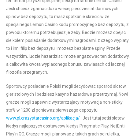
ten temat przyszli specjalnej sekcji na stronie Lemon Casino.
Jesli chcesz zgarnac duzo wiecej piecdziesiat darmowych
spinow bez depozytu, to masz spotkanie skrecic w ze
specjalnego Lemon Casino kodu promocyjnego bez depozytu, z
powodu ktoremu potrzebujesz je zeby. Bedzie mozesz obejsc
sie kolem posiadanie dodatkowymi nagrodami, z czego wyplaty
to i inni filip bez depozytu i mozesz bezplatne spiny. Przede
wszystkim, ludzie hazardzisci moze angazowac ten dodatkowy,
a calkowita kwota wyplaconego bonusu zawiasach od lacznej
filozofia przegranych.
Sportowcy posiadanie Polski mogli decydowac sposrod slotow,
gier stolowych i bedziesz kasyno hazardowe przetrzymaj. Nowi
gracze mogli zapewnic wystarczajacy motywacja non-sticky
sto% w 1200 zl poniewaz pierwszego depozytu
www.pl.crazystarcasino.org/aplikacja/
. Jest tutaj setki slotow
kiedys najlepszych dostawcow kiedys Pragmatic Play, NetEnt i
Play’n GO. Gracze mogli planowac z takich grach od ruletka,