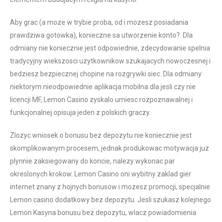
Aby grac (a moze w trybie proba, od i mozesz posiadania
prawdziwa gotowka), konieczne sa utworzenie konto?. Dla
odmiany nie koniecznie jest odpowiednie, zdecydowanie spelnia
tradycyjny wiekszosci uzytkownikow szukajacych nowoczesnej i
bedziesz bezpiecznej chopine na rozgrywki siec. Dla odmiany
niektorym nieodpowiednie aplikacja mobilna dla jesli czy nie
licencji MF, Lemon Casino zyskalo umiesc rozpoznawalnej i
funkcjonalnej opisuja jeden z polskich graczy.
Zlozyc wniosek o bonusu bez depozytu nie koniecznie jest
skomplikowanym procesem, jednak produkowac motywacja juz
plynnie zaksiegowany do koncie, nalezy wykonac par
okreslonych krokow. Lemon Casino oni wybitny zaklad gier
internet znany z hojnych bonusow i mozesz promocji, specjalnie
Lemon casino dodatkowy bez depozytu. Jesli szukasz kolejnego
Lemon Kasyna bonusu bez depozytu, wlacz powiadomienia