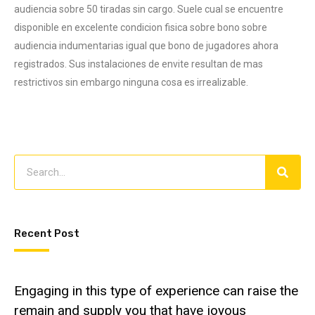
audiencia sobre 50 tiradas sin cargo. Suele cual se encuentre
disponible en excelente condicion fisica sobre bono sobre
audiencia indumentarias igual que bono de jugadores ahora
registrados. Sus instalaciones de envite resultan de mas
restrictivos sin embargo ninguna cosa es irrealizable.
Recent Post
Engaging in this type of experience can raise the
remain and supply you that have joyous