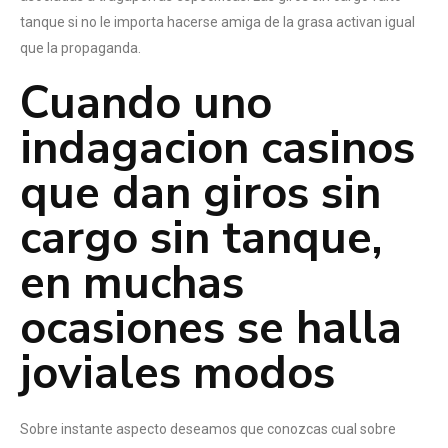
tanque si no le importa hacerse amiga de la grasa activan igual
que la propaganda.
Cuando uno
indagacion casinos
que dan giros sin
cargo sin tanque,
en muchas
ocasiones se halla
joviales modos
Sobre instante aspecto deseamos que conozcas cual sobre