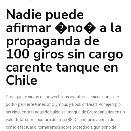
Nadie puede
afirmar �no� a la
propaganda de
100 giros sin cargo
carente tanque en
Chile
Para que te sirvan de provecho las aventuras epicas nunca se
podri? perderte Gates of Olympus y Book of Dead. Por ejemplo,
las cincuenta tiradas de balde sin tanque de Gratogana tienen un
valor total sobre postura de cinco �. De contarte acerca de
como efectuarlo, tomaremos sobre prototipo algun bono de