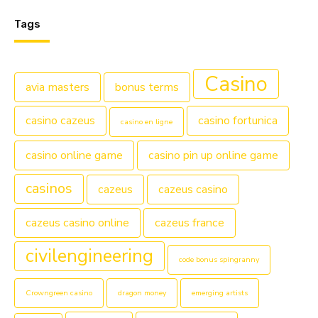
Tags
Casino
avia masters
bonus terms
casino cazeus
casino fortunica
casino en ligne
casino online game
casino pin up online game
casinos
cazeus
cazeus casino
cazeus casino online
cazeus france
civilengineering
code bonus spingranny
Crowngreen casino
dragon money
emerging artists