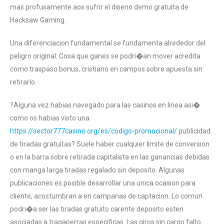
mas profusamente aos sufrir el diseno demo gratuita de
Hacksaw Gaming.
Una diferenciacion fundamental se fundamenta alrededor del
peligro original. Cosa que ganes se podri�an mover acredita
como traspaso bonus, cristiano en campos sobre apuesta sin
retirarlo.
?Alguna vez habias navegado para las casinos en linea asi�
como os habias visto una
https://sector777casino.org/es/codigo-promocional/
publicidad
de tiradas gratuitas? Suele haber cualquier limite de conversion
o en la barra sobre retirada capitalista en las ganancias debidas
con manga larga tiradas regalado sin deposito. Algunas
publicaciones es posible desarrollar una unica ocasion para
cliente, acostumbran a en campanas de captacion. Lo comun
podri�a ser las tiradas gratuito carente deposito esten
asociadas a tragaperras especificas. Las giros sin cargo falto