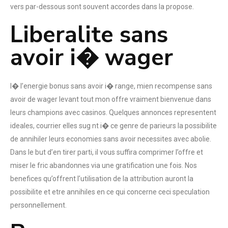
vers par-dessous sont souvent accordes dans la propose.
Liberalite sans
avoir i� wager
I� l’energie bonus sans avoir i� range, mien recompense sans
avoir de wager levant tout mon offre vraiment bienvenue dans
leurs champions avec casinos. Quelques annonces representent
ideales, courrier elles sug nt i� ce genre de parieurs la possibilite
de annihiler leurs economies sans avoir necessites avec abolie.
Dans le but d’en tirer parti, il vous suffira comprimer l’offre et
miser le fric abandonnes via une gratification une fois. Nos
benefices qu’offrent l’utilisation de la attribution auront la
possibilite et etre annihiles en ce qui concerne ceci speculation
personnellement.