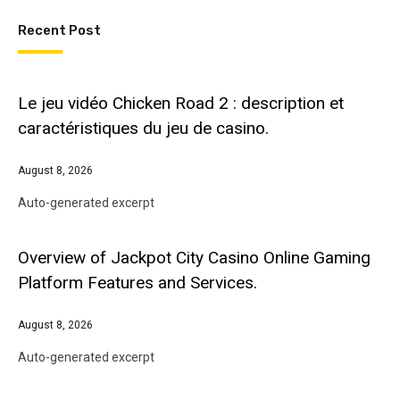
Recent Post
Le jeu vidéo Chicken Road 2 : description et
caractéristiques du jeu de casino.
August 8, 2026
Auto-generated excerpt
Overview of Jackpot City Casino Online Gaming
Platform Features and Services.
August 8, 2026
Auto-generated excerpt