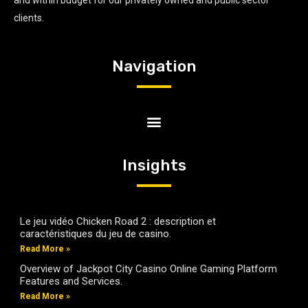
and within budget for our privately owned and public sector
clients.
Navigation
Insights
Le jeu vidéo Chicken Road 2 : description et
caractéristiques du jeu de casino.
Read More »
Overview of Jackpot City Casino Online Gaming Platform
Features and Services.
Read More »