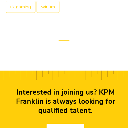
uk gaming
winum
Interested in joining us? KPM
Franklin is always looking for
qualified talent.