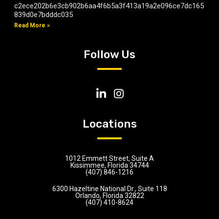
c2ece202b6e3cb902b6aa4f6b5a3f413a19a2e096ce7dc165
839d0e7bdddc035
Read More »
Follow Us
Locations
1012 Emmett Street, Suite A
Kissimmee, Florida 34744
(407) 846-1216
6300 Hazeltine National Dr., Suite 118
Orlando, Florida 32822
(407) 410-8624