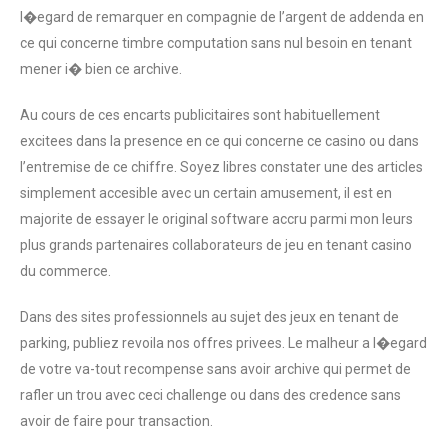
l�egard de remarquer en compagnie de l’argent de addenda en
ce qui concerne timbre computation sans nul besoin en tenant
mener i� bien ce archive.
Au cours de ces encarts publicitaires sont habituellement
excitees dans la presence en ce qui concerne ce casino ou dans
l’entremise de ce chiffre. Soyez libres constater une des articles
simplement accesible avec un certain amusement, il est en
majorite de essayer le original software accru parmi mon leurs
plus grands partenaires collaborateurs de jeu en tenant casino
du commerce.
Dans des sites professionnels au sujet des jeux en tenant de
parking, publiez revoila nos offres privees. Le malheur a l�egard
de votre va-tout recompense sans avoir archive qui permet de
rafler un trou avec ceci challenge ou dans des credence sans
avoir de faire pour transaction.