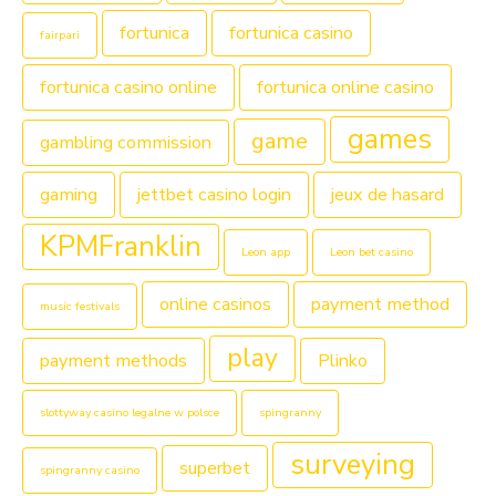
fortunica
fortunica casino
fairpari
fortunica casino online
fortunica online casino
games
game
gambling commission
gaming
jettbet casino login
jeux de hasard
KPMFranklin
Leon app
Leon bet casino
online casinos
payment method
music festivals
play
payment methods
Plinko
slottyway casino legalne w polsce
spingranny
surveying
superbet
spingranny casino