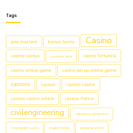
Tags
Casino
avia masters
bonus terms
casino cazeus
casino fortunica
casino en ligne
casino online game
casino pin up online game
casinos
cazeus
cazeus casino
cazeus casino online
cazeus france
civilengineering
code bonus spingranny
Crowngreen casino
dragon money
emerging artists