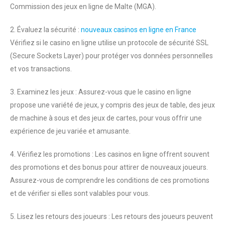
Commission des jeux en ligne de Malte (MGA).
2. Évaluez la sécurité :
nouveaux casinos en ligne en France
Vérifiez si le casino en ligne utilise un protocole de sécurité SSL
(Secure Sockets Layer) pour protéger vos données personnelles
et vos transactions.
3. Examinez les jeux : Assurez-vous que le casino en ligne
propose une variété de jeux, y compris des jeux de table, des jeux
de machine à sous et des jeux de cartes, pour vous offrir une
expérience de jeu variée et amusante.
4. Vérifiez les promotions : Les casinos en ligne offrent souvent
des promotions et des bonus pour attirer de nouveaux joueurs.
Assurez-vous de comprendre les conditions de ces promotions
et de vérifier si elles sont valables pour vous.
5. Lisez les retours des joueurs : Les retours des joueurs peuvent