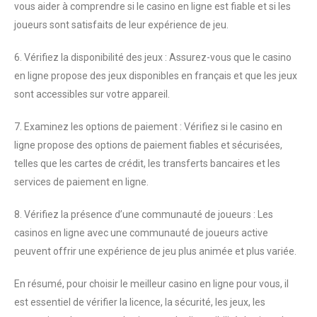
vous aider à comprendre si le casino en ligne est fiable et si les
joueurs sont satisfaits de leur expérience de jeu.
6. Vérifiez la disponibilité des jeux : Assurez-vous que le casino
en ligne propose des jeux disponibles en français et que les jeux
sont accessibles sur votre appareil.
7. Examinez les options de paiement : Vérifiez si le casino en
ligne propose des options de paiement fiables et sécurisées,
telles que les cartes de crédit, les transferts bancaires et les
services de paiement en ligne.
8. Vérifiez la présence d’une communauté de joueurs : Les
casinos en ligne avec une communauté de joueurs active
peuvent offrir une expérience de jeu plus animée et plus variée.
En résumé, pour choisir le meilleur casino en ligne pour vous, il
est essentiel de vérifier la licence, la sécurité, les jeux, les