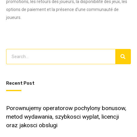
promotions, les retours des joueurs, la disponibilité des jeux, les
options de paiement et la présence d’une communauté de
joueurs.
Recent Post
Porownujemy operatorow pochylony bonusow,
metod wydawania, szybkosci wyplat, licencji
oraz jakosci obslugi