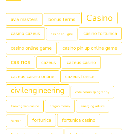
Casino
avia masters
bonus terms
casino cazeus
casino fortunica
casino en ligne
casino online game
casino pin up online game
casinos
cazeus
cazeus casino
cazeus casino online
cazeus france
civilengineering
code bonus spingranny
Crowngreen casino
dragon money
emerging artists
fortunica
fortunica casino
fairpari