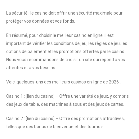
La sécurité : le casino doit offrir une sécurité maximale pour
protéger vos données et vos fonds.
En résumé, pour choisir le meilleur casino en ligne, il est
important de vérifier les conditions de jeu, les règles de jeu, les
options de paiement et les promotions offertes par le casino.
Nous vous recommandons de choisir un site qui répond à vos
attentes et à vos besoins.
Voici quelques-uns des meilleurs casinos en ligne de 2026 :
Casino 1 : [lien du casino] – Offre une variété de jeux, y compris
des jeux de table, des machines à sous et des jeux de cartes.
Casino 2 : [lien du casino] – Offre des promotions attractives,
telles que des bonus de bienvenue et des tournois.