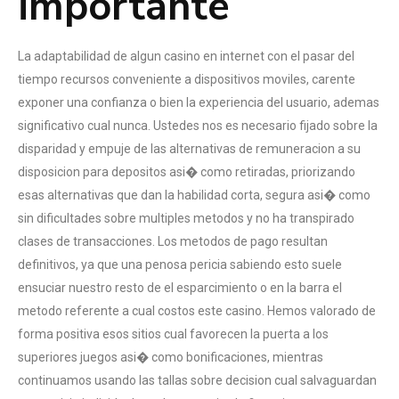
importante
La adaptabilidad de algun casino en internet con el pasar del
tiempo recursos conveniente a dispositivos moviles, carente
exponer una confianza o bien la experiencia del usuario, ademas
significativo cual nunca. Ustedes nos es necesario fijado sobre la
disparidad y empuje de las alternativas de remuneracion a su
disposicion para depositos asi� como retiradas, priorizando
esas alternativas que dan la habilidad corta, segura asi� como
sin dificultades sobre multiples metodos y no ha transpirado
clases de transacciones. Los metodos de pago resultan
definitivos, ya que una penosa pericia sabiendo esto suele
ensuciar nuestro resto de el esparcimiento o en la barra el
metodo referente a cual costos este casino. Hemos valorado de
forma positiva esos sitios cual favorecen la puerta a los
superiores juegos asi� como bonificaciones, mientras
continuamos usando las tallas sobre decision cual salvaguardan