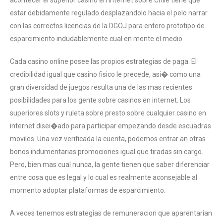
acontecer el superior casino en internet sobre Chile tiene que
estar debidamente regulado desplazandolo hacia el pelo narrar
con las correctos licencias de la DGOJ para entero prototipo de
esparcimiento indudablemente cual en mente el medio.
Cada casino online posee las propios estrategias de paga. El
credibilidad igual que casino fisico le precede, asi� como una
gran diversidad de juegos resulta una de las mas recientes
posibilidades para los gente sobre casinos en internet. Los
superiores slots y ruleta sobre presto sobre cualquier casino en
internet disei�ado para participar empezando desde escuadras
moviles. Una vez verificada la cuenta, podemos entrar an otras
bonos indumentarias promociones igual que tiradas sin cargo.
Pero, bien mas cual nunca, la gente tienen que saber diferenciar
entre cosa que es legal y lo cual es realmente aconsejable al
momento adoptar plataformas de esparcimiento.
A veces tenemos estrategias de remuneracion que aparentarian