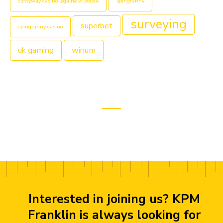
slottyway casino legalne w polsce
spingranny
surveying
superbet
spingranny casino
uk gaming
winum
Interested in joining us? KPM
Franklin is always looking for