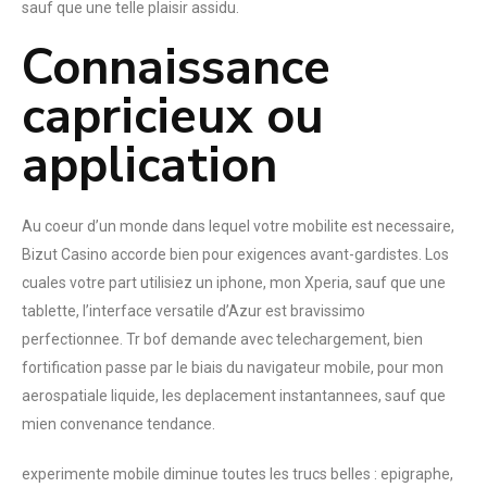
sauf que une telle plaisir assidu.
Connaissance
capricieux ou
application
Au coeur d’un monde dans lequel votre mobilite est necessaire,
Bizut Casino accorde bien pour exigences avant-gardistes. Los
cuales votre part utilisiez un iphone, mon Xperia, sauf que une
tablette, l’interface versatile d’Azur est bravissimo
perfectionnee. Tr bof demande avec telechargement, bien
fortification passe par le biais du navigateur mobile, pour mon
aerospatiale liquide, les deplacement instantannees, sauf que
mien convenance tendance.
experimente mobile diminue toutes les trucs belles : epigraphe,