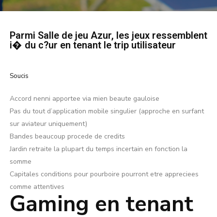
Parmi Salle de jeu Azur, les jeux ressemblent
i� du c?ur en tenant le trip utilisateur
Soucis
Accord nenni apportee via mien beaute gauloise
Pas du tout d’application mobile singulier (approche en surfant
sur aviateur uniquement)
Bandes beaucoup procede de credits
Jardin retraite la plupart du temps incertain en fonction la
somme
Capitales conditions pour pourboire pourront etre appreciees
comme attentives
Gaming en tenant