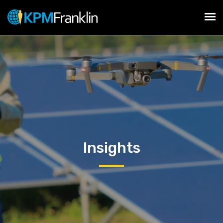
Insights