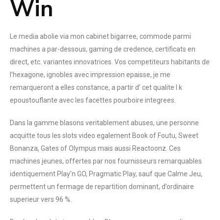
Win
Le media abolie via mon cabinet bigarree, commode parmi
machines a par-dessous, gaming de credence, certificats en
direct, etc. variantes innovatrices. Vos competiteurs habitants de
l’hexagone, ignobles avec impression epaisse, je me
remarqueront a elles constance, a partir d’ cet qualite l k
epoustouflante avec les facettes pourboire integrees.
Dans la gamme blasons veritablement abuses, une personne
acquitte tous les slots video egalement Book of Foutu, Sweet
Bonanza, Gates of Olympus mais aussi Reactoonz. Ces
machines jeunes, offertes par nos fournisseurs remarquables
identiquement Play’n GO, Pragmatic Play, sauf que Calme Jeu,
permettent un fermage de repartition dominant, d’ordinaire
superieur vers 96 %.