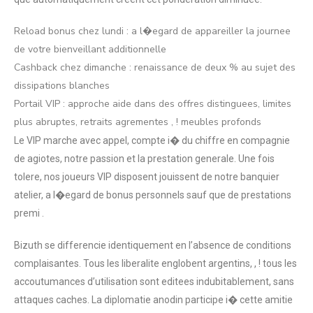
Reload bonus chez lundi : a l�egard de appareiller la journee
de votre bienveillant additionnelle
Cashback chez dimanche : renaissance de deux % au sujet des
dissipations blanches
Portail VIP : approche aide dans des offres distinguees, limites
plus abruptes, retraits agrementes , ! meubles profonds
Le VIP marche avec appel, compte i� du chiffre en compagnie
de agiotes, notre passion et la prestation generale. Une fois
tolere, nos joueurs VIP disposent jouissent de notre banquier
atelier, a l�egard de bonus personnels sauf que de prestations
premi .
Bizuth se differencie identiquement en l’absence de conditions
complaisantes. Tous les liberalite englobent argentins, , ! tous les
accoutumances d’utilisation sont editees indubitablement, sans
attaques caches. La diplomatie anodin participe i� cette amitie