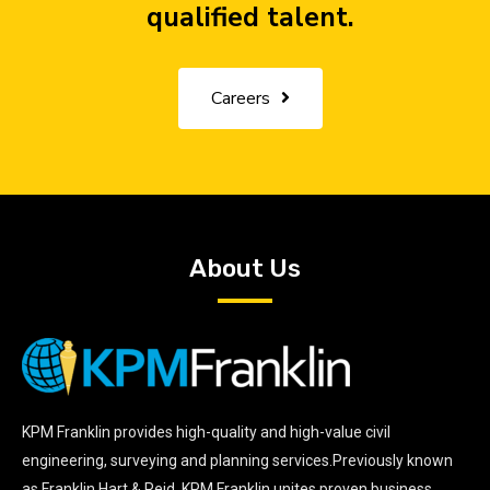
qualified talent.
Careers
About Us
KPM Franklin provides high-quality and high-value civil
engineering, surveying and planning services.Previously known
as Franklin Hart & Reid, KPM Franklin unites proven business