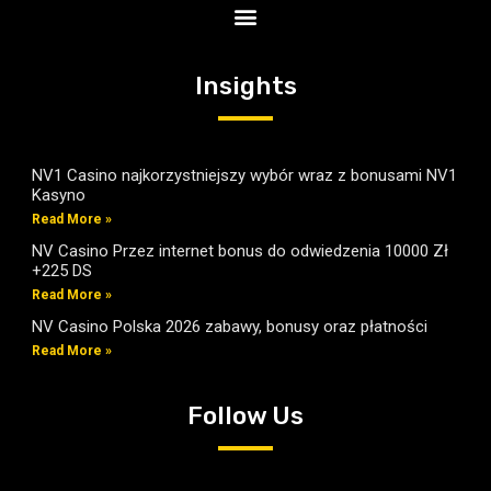
Insights
NV1 Casino najkorzystniejszy wybór wraz z bonusami NV1
Kasyno
Read More »
NV Casino Przez internet bonus do odwiedzenia 10000 Zł
+225 DS
Read More »
NV Casino Polska 2026 zabawy, bonusy oraz płatności
Read More »
Follow Us