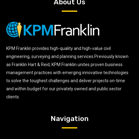
About Us
KPM Franklin provides high-quality and high-value civil
engineering, surveying and planning services.Previously known
as Franklin Hart & Reid, KPM Franklin unites proven business
management practices with emerging innovative technologies
to solve the toughest challenges and deliver projects on-time
and within budget for our privately owned and public sector
clients.
Navigation