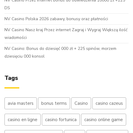
NV Casino Przez internet bonus do odwiedzenia 10000 Zł +225
DS
NV Casino Polska 2026 zabawy, bonusy oraz płatności
NV Casino Nasz kraj Przez internet Zagraj i Wygraj Większą ilość
wiadomości
NV Casino: Bonus do dziesięć 000 zł + 225 spinów, morzem
dziesięciu 000 konsol
Tags
avia masters
bonus terms
Casino
casino cazeus
casino en ligne
casino fortunica
casino online game