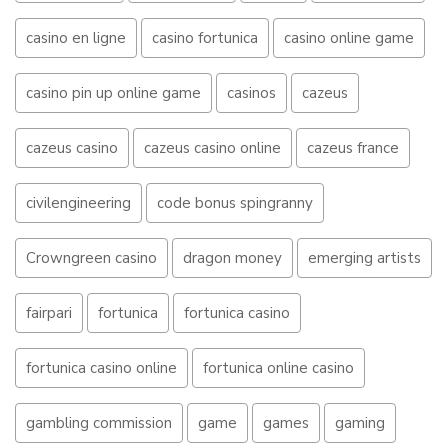
casino en ligne
casino fortunica
casino online game
casino pin up online game
casinos
cazeus
cazeus casino
cazeus casino online
cazeus france
civilengineering
code bonus spingranny
Crowngreen casino
dragon money
emerging artists
fairpari
fortunica
fortunica casino
fortunica casino online
fortunica online casino
gambling commission
game
games
gaming