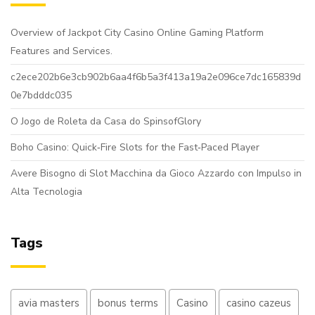
Overview of Jackpot City Casino Online Gaming Platform
Features and Services.
c2ece202b6e3cb902b6aa4f6b5a3f413a19a2e096ce7dc165839d
0e7bdddc035
O Jogo de Roleta da Casa do SpinsofGlory
Boho Casino: Quick‑Fire Slots for the Fast‑Paced Player
Avere Bisogno di Slot Macchina da Gioco Azzardo con Impulso in
Alta Tecnologia
Tags
avia masters
bonus terms
Casino
casino cazeus