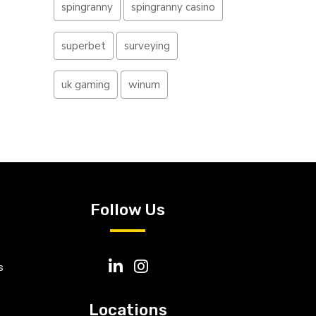
spingranny
spingranny casino
superbet
surveying
uk gaming
winum
Follow Us
s
Locations