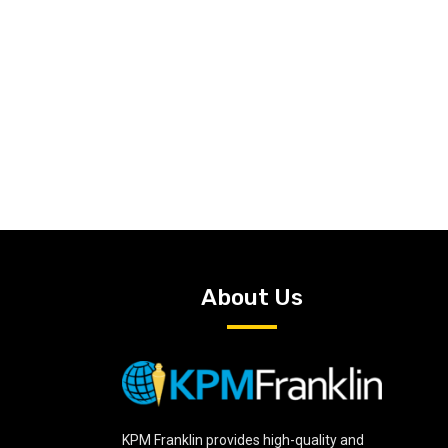
About Us
KPM Franklin provides high-quality and