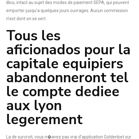
illico, intact au sujet des modes de paiement SEPA, qui peuvent
emporter jusqu’a quelques jours ouvrages. Aucun commission
n’est dont on se sert.
Tous les
aficionados pour la
capitale equipiers
abandonneront tel
le compte dediee
aux lyon
legerement
La de surcroit, vous n�avez pas vrai d’application Goldenbet sur