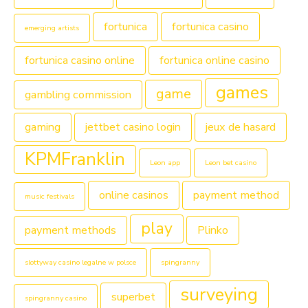
fortunica
fortunica casino
emerging artists
fortunica casino online
fortunica online casino
games
game
gambling commission
gaming
jettbet casino login
jeux de hasard
KPMFranklin
Leon app
Leon bet casino
online casinos
payment method
music festivals
play
payment methods
Plinko
slottyway casino legalne w polsce
spingranny
surveying
superbet
spingranny casino