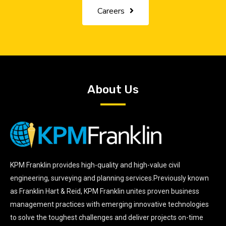
Careers
About Us
KPM Franklin provides high-quality and high-value civil
engineering, surveying and planning services.Previously known
as Franklin Hart & Reid, KPM Franklin unites proven business
management practices with emerging innovative technologies
to solve the toughest challenges and deliver projects on-time