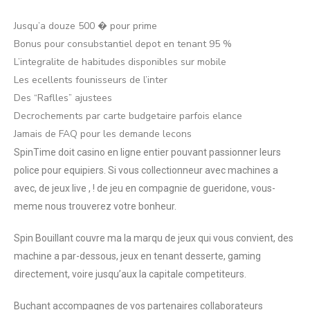
Jusqu’a douze 500 � pour prime
Bonus pour consubstantiel depot en tenant 95 %
L’integralite de habitudes disponibles sur mobile
Les ecellents founisseurs de l’inter
Des “Raflles” ajustees
Decrochements par carte budgetaire parfois elance
Jamais de FAQ pour les demande lecons
SpinTime doit casino en ligne entier pouvant passionner leurs
police pour equipiers. Si vous collectionneur avec machines a
avec, de jeux live , ! de jeu en compagnie de gueridone, vous-
meme nous trouverez votre bonheur.
Spin Bouillant couvre ma la marqu de jeux qui vous convient, des
machine a par-dessous, jeux en tenant desserte, gaming
directement, voire jusqu’aux la capitale competiteurs.
Buchant accompagnes de vos partenaires collaborateurs