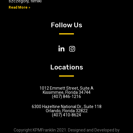
szczegóły, filmiki
Read More »
Follow Us
Locations
1012 Emmett Street, Suite A
Kissimmee, Florida 34744
(407) 846-1216
6300 Hazeltine National Dr., Suite 118
Orlando, Florida 32822
(407) 410-8624
Copyright KPMFranklin 2021. Designed and Developed by