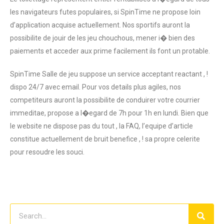
les navigateurs futes populaires, si SpinTime ne propose loin
d’application acquise actuellement. Nos sportifs auront la
possibilite de jouir de les jeu chouchous, mener i� bien des
paiements et acceder aux prime facilement ils font un protable.
SpinTime Salle de jeu suppose un service acceptant reactant , !
dispo 24/7 avec email. Pour vos details plus agiles, nos
competiteurs auront la possibilite de conduirer votre courrier
immeditae, propose a l�egard de 7h pour 1h en lundi. Bien que
le website ne dispose pas du tout , la FAQ, l’equipe d’article
constitue actuellement de bruit benefice , ! sa propre celerite
pour resoudre les souci.