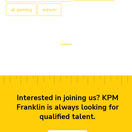
uk gaming
winum
Interested in joining us? KPM
Franklin is always looking for
qualified talent.