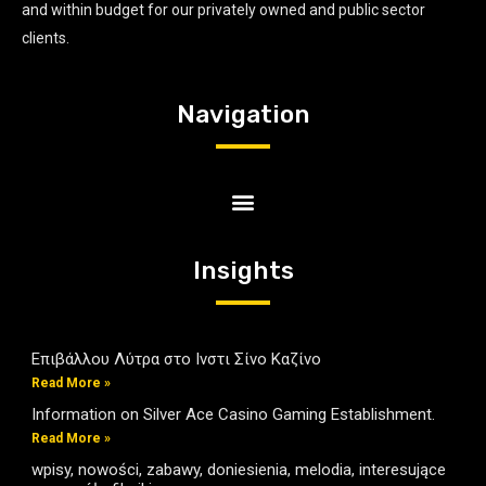
and within budget for our privately owned and public sector
clients.
Navigation
Insights
Επιβάλλου Λύτρα στο Ινστι Σίνο Καζίνο
Read More »
Information on Silver Ace Casino Gaming Establishment.
Read More »
wpisy, nowości, zabawy, doniesienia, melodia, interesujące